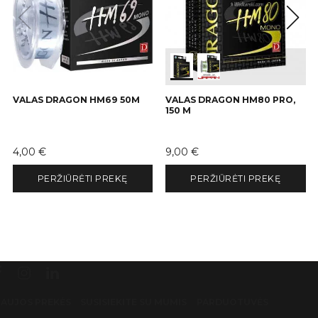
VALAS DRAGON HM69 50M
VALAS DRAGON HM80 PRO,
150 M
Kaina
Kaina
4,00 €
9,00 €
PERŽIŪRĖTI PREKĘ
PERŽIŪRĖTI PREKĘ
AUJOS PREKĖS
SUSISIEKITE SU MUMIS
PARDUOTUVĖS