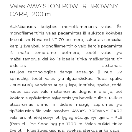
Valas AWA'S ION POWER BROWNY
CARP, 1200 m
Aukščiausios kokybės monofilamentinis valas. Šis
monofilamentinis valas pagamintas iš aukštos kokybės
Mitsubishi Novamid NT 70 polimero, sukurtas specialiai
karpių žvejybai. Monofilamentinio valo šerdis pagaminta
iš mažo temprumo polimero, todėl valas yra
mažai tamprus, dėl ko jis idealiai tinka meškeriojant itin
dideliais atstumais.
Naujos technologijos danga apsaugo jį nuo UV
spindulių, todėl valas yra ilgaamžiškas. Ruda spalva
- supuvusių vandens augalų lapų ir stiebų spalva, todėl
rudos spalvos valo matomumas dugne ir prie jo, bet
kokiomis apšvietimo sąlygomis yra beveik nulinis. Puikus
atsparumas dilimui ir didelis mazgų stiprumas yra
tipiškiausios šio valo savybės. AWA'S BROWNY CARP
valai ant ritinėlių suvynioti lygiagrečiuoju vyniojimu – PLS
(Parallel Line Spooling) po 1200 m. Valas puikiai tinka
žvejoti ir kitas žuvis: ūsorius, lydekas, sterkus ar karosus.