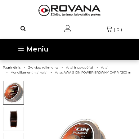
(
0
)
Meniu
Pagrindinis
Žvejybos reikmenys
Valai ir pavadėliai
Valai
Monofilamentiniai valai
Valas AWA'S ION POWER BROWNY CARP, 1200 m