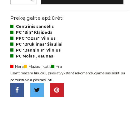
Prekę galite apžiūrėti:
Centrinis sandėlis
PC "Big" Klaipėda
PPC "Ozas", Vilnius
PC "Bruklinas" Šiauliai
PC "Banginis", Vilnius
PC Molas , Kaunas
Nėra
Mažas likutis
Yra
Esant mažam likučiui, prieš atvykstant rekomenduojame susisiekti su
parduotuve ir pasitikslinti.