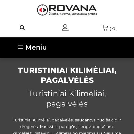
(
0
)
Meniu
TURISTINIAI KILIMĖLIAI,
PAGALVĖLĖS
Turistiniai Kilimėliai,
pagalvėlės
Turistiniai Kilimėliai, pagalvėlės, saugantys nuo šalčio ir
drėgmės. Minkšti ir patogūs, Lengvi pripučiami
kilimėliai turistavimui. Kilimėlis po miegmaišiu. Savaime