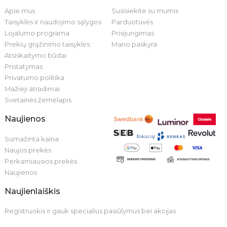
Apie mus
Susisiekite su mumis
Taisyklės ir naudojimo sąlygos
Parduotuvės
Lojalumo programa
Prisijungimas
Prekių grąžinimo taisyklės
Mano paskyra
Atsiskaitymo būdai
Pristatymas
Privatumo politika
Mažieji atradimai
Svetainės žemėlapis
Naujienos
Sumažinta kaina
Naujos prekės
Perkamiausios prekės
Naujienos
Naujienlaiškis
Registruokis ir gauk specialius pasiūlymus bei akcijas