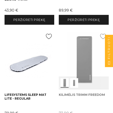
Kaina
Kaina
43,90 €
89,99 €
PERŽIŪRĖTI PREKĘ
PERŽIŪRĖTI PREKĘ
FILTRUOTI
LIFESYSTEMS SLEEP MAT
KILIMĖLIS TRIMM FREEDOM
LITE - REGULAR
Kaina
Kaina