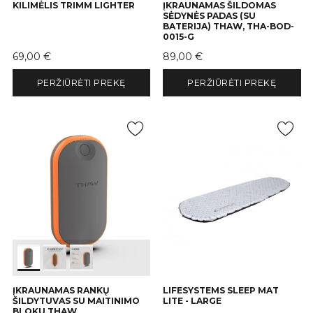
KILIMĖLIS TRIMM LIGHTER
ĮKRAUNAMAS ŠILDOMAS
SĖDYNĖS PADAS (SU
BATERIJA) THAW, THA-BOD-
0015-G
Kaina
Kaina
69,00 €
89,00 €
PERŽIŪRĖTI PREKĘ
PERŽIŪRĖTI PREKĘ
ĮKRAUNAMAS RANKŲ
LIFESYSTEMS SLEEP MAT
ŠILDYTUVAS SU MAITINIMO
LITE - LARGE
BLOKU THAW