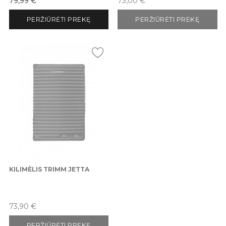
79,99 €
73,00 €
PERŽIŪRĖTI PREKĘ
PERŽIŪRĖTI PREKĘ
KILIMĖLIS TRIMM JETTA
Kaina
73,90 €
PERŽIŪRĖTI PREKĘ