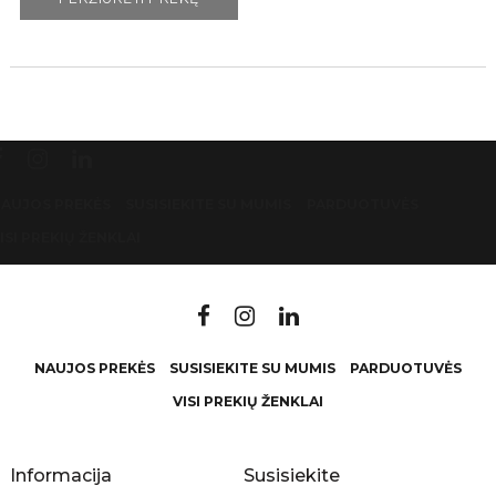
AUJOS PREKĖS
SUSISIEKITE SU MUMIS
PARDUOTUVĖS
ISI PREKIŲ ŽENKLAI
NAUJOS PREKĖS
SUSISIEKITE SU MUMIS
PARDUOTUVĖS
VISI PREKIŲ ŽENKLAI
Informacija
Susisiekite