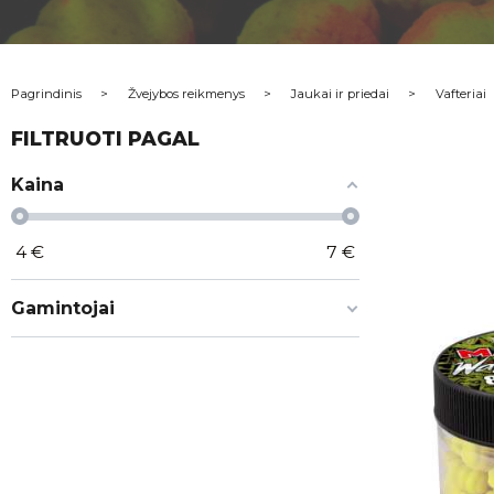
Pagrindinis
Žvejybos reikmenys
Jaukai ir priedai
Vafteriai
FILTRUOTI PAGAL
Kaina
4
€
7
€
Gamintojai