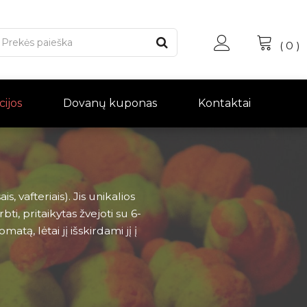
(
0
)
cijos
Dovanų kuponas
Kontaktai
 vafteriais). Jis unikalios
i, pritaikytas žvejoti su 6-
matą, lėtai jį išskirdami jį į