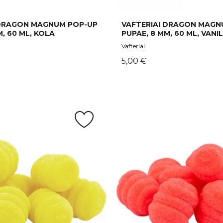
 DRAGON MAGNUM POP-UP
VAFTERIAI DRAGON MAGN
M, 60 ML, KOLA
PUPAE, 8 MM, 60 ML, VAN
Vafteriai
Kaina
5,00 €