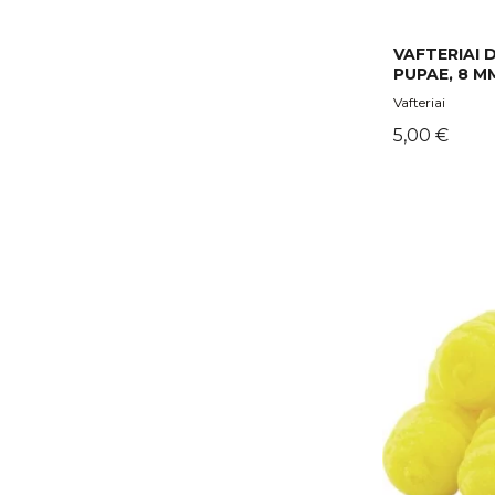
VAFTERIAI
PUPAE, 8 M
Vafteriai
Kaina
5,00 €