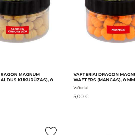
 DRAGON MAGNUM
VAFTERIAI DRAGON MAG
SALDUS KUKURŪZAS), 8
WAFTERS (MANGAS), 8 MM
Vafteriai
Kaina
5,00 €