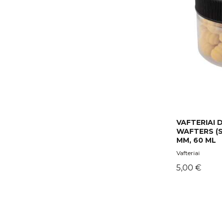
VAFTERIAI
WAFTERS (
MM, 60 ML
Vafteriai
Kaina
5,00 €