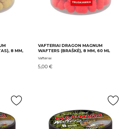
NUM
VAFTERIAI DRAGON MAGNUM
AS), 8 MM,
WAFTERS (BRAŠKĖ), 8 MM, 60 ML
Vafteriai
Kaina
5,00 €