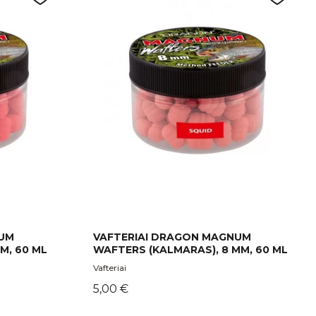
NUM
VAFTERIAI DRAGON MAGNUM
M, 60 ML
WAFTERS (KALMARAS), 8 MM, 60 ML
Vafteriai
Kaina
5,00 €