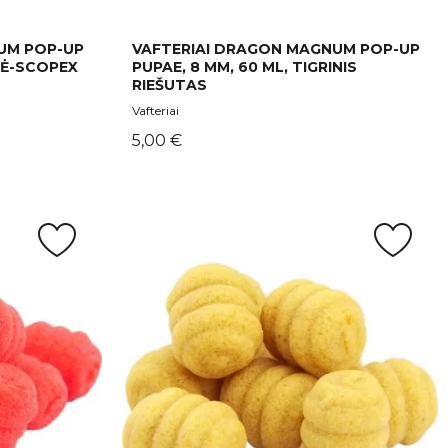
UM POP-UP
VAFTERIAI DRAGON MAGNUM POP-UP
ILĖ-SCOPEX
PUPAE, 8 MM, 60 ML, TIGRINIS
RIEŠUTAS
Vafteriai
Kaina
5,00 €