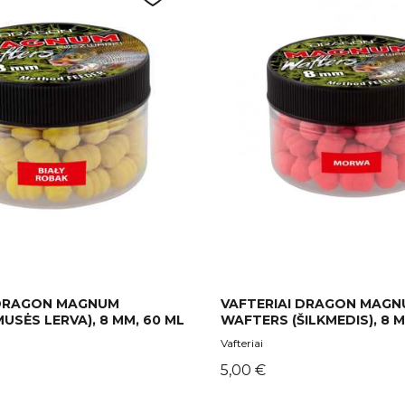
 DRAGON MAGNUM
VAFTERIAI DRAGON MAG
USĖS LERVA), 8 MM, 60 ML
WAFTERS (ŠILKMEDIS), 8 M
Vafteriai
Kaina
5,00 €