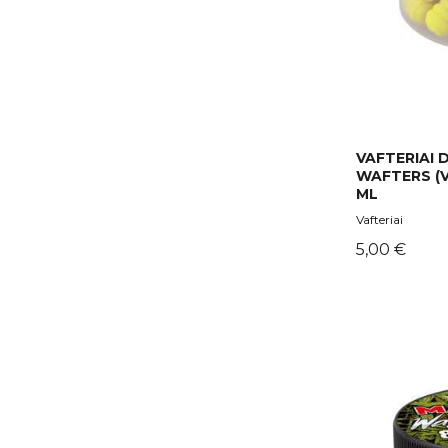
VAFTERIAI
WAFTERS (V
ML
Vafteriai
Kaina
5,00 €