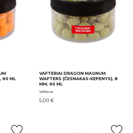
NUM
VAFTERIAI DRAGON MAGNUM
, 60 ML
WAFTERS (ČESNAKAS-KEPENYS), 8
MM, 60 ML
Vafteriai
Kaina
5,00 €