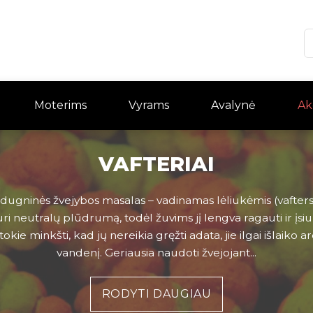
Moterims
Vyrams
Avalynė
Ak
VAFTERIAI
 dugninės žvejybos masalas – vadinamas lėliukėmis (vaftersais,
i neutralų plūdrumą, todėl žuvims jį lengva ragauti ir įsiurbt
tokie minkšti, kad jų nereikia gręžti adata, jie ilgai išlaiko aro
vandenį. Geriausia naudoti žvejojant...
RODYTI DAUGIAU