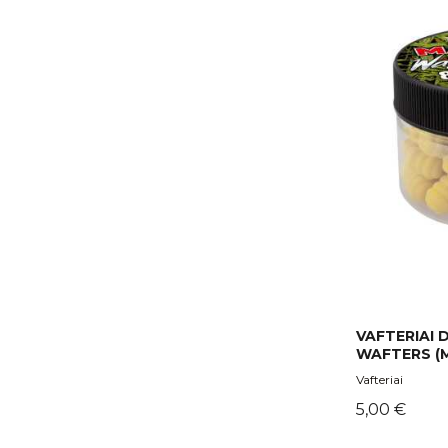
VAFTERIAI
WAFTERS (M
Vafteriai
Kaina
5,00 €