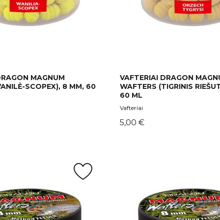
 DRAGON MAGNUM
VAFTERIAI DRAGON MAG
ANILĖ-SCOPEX), 8 MM, 60
WAFTERS (TIGRINIS RIEŠUT
60 ML
Vafteriai
Kaina
5,00 €