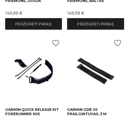
PRIEMONĖ, JUODA
PRIEMONĖ, BALTAS
Kaina
Kaina
149,99 €
149,99 €
PERŽIŪRĖTI PREKĘ
PERŽIŪRĖTI PREKĘ
GARMIN QUICK RELEASE KIT
GARMIN GDR 20
FORERUNNER X05
PRAILGINTUVAS, 3 M