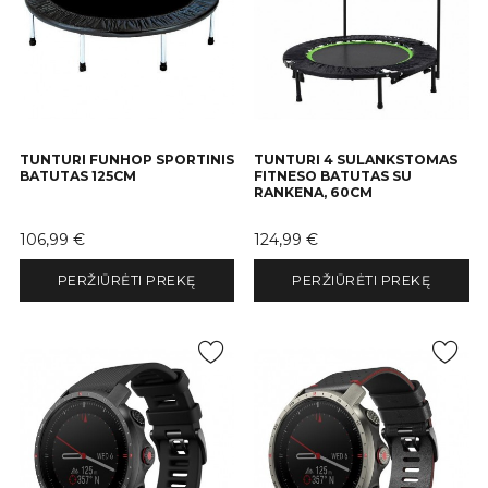
TUNTURI FUNHOP SPORTINIS
TUNTURI 4 SULANKSTOMAS
BATUTAS 125CM
FITNESO BATUTAS SU
RANKENA, 60CM
Kaina
Kaina
106,99 €
124,99 €
PERŽIŪRĖTI PREKĘ
PERŽIŪRĖTI PREKĘ