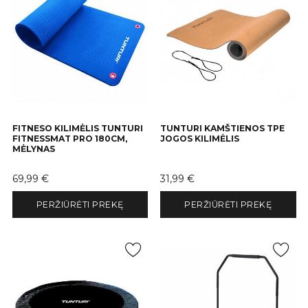
FITNESO KILIMĖLIS TUNTURI
TUNTURI KAMŠTIENOS TPE
FITNESSMAT PRO 180CM,
JOGOS KILIMĖLIS
MĖLYNAS
Kaina
Kaina
69,99 €
31,99 €
PERŽIŪRĖTI PREKĘ
PERŽIŪRĖTI PREKĘ