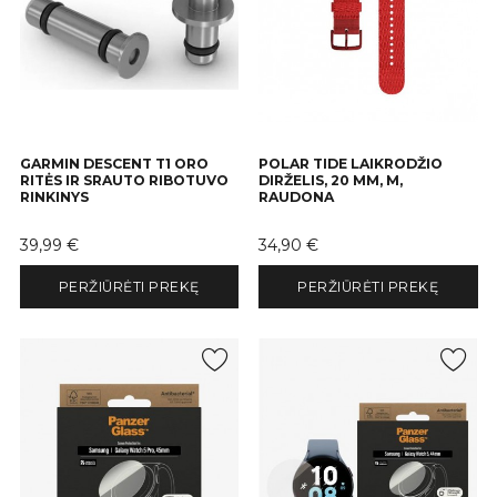
GARMIN DESCENT T1 ORO
POLAR TIDE LAIKRODŽIO
RITĖS IR SRAUTO RIBOTUVO
DIRŽELIS, 20 MM, M,
RINKINYS
RAUDONA
Kaina
Kaina
39,99 €
34,90 €
PERŽIŪRĖTI PREKĘ
PERŽIŪRĖTI PREKĘ