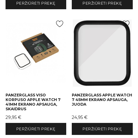
PERŽIŪRĖTI PREKĘ
PERŽIŪRĖTI PREKĘ
PANZERGLASS VISO
PANZERGLASS APPLE WATCH
KORPUSO APPLE WATCH 7
7 45MM EKRANO APSAUGA,
41MM EKRANO APSAUGA,
JUODA
SKAIDRUS
Kaina
Kaina
29,95 €
24,95 €
PERŽIŪRĖTI PREKĘ
PERŽIŪRĖTI PREKĘ