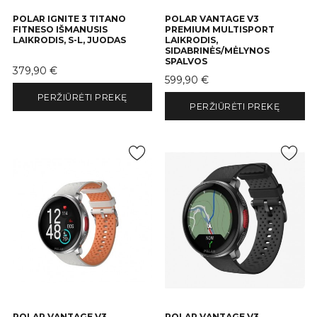
POLAR IGNITE 3 TITANO
POLAR VANTAGE V3
FITNESO IŠMANUSIS
PREMIUM MULTISPORT
LAIKRODIS, S-L, JUODAS
LAIKRODIS,
SIDABRINĖS/MĖLYNOS
SPALVOS
Kaina
379,90 €
Kaina
599,90 €
PERŽIŪRĖTI PREKĘ
PERŽIŪRĖTI PREKĘ
POLAR VANTAGE V3
POLAR VANTAGE V3