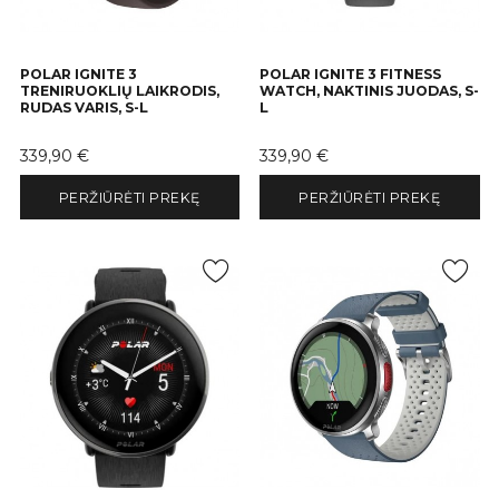
POLAR IGNITE 3
POLAR IGNITE 3 FITNESS
TRENIRUOKLIŲ LAIKRODIS,
WATCH, NAKTINIS JUODAS, S-
RUDAS VARIS, S-L
L
Kaina
Kaina
339,90 €
339,90 €
PERŽIŪRĖTI PREKĘ
PERŽIŪRĖTI PREKĘ