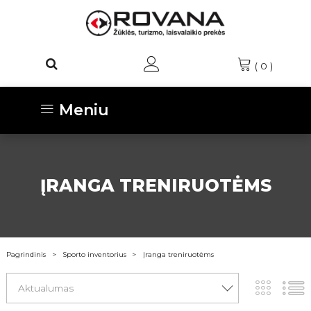
(
0
)
Meniu
ĮRANGA TRENIRUOTĖMS
Pagrindinis
Sporto inventorius
Įranga treniruotėms
Aktualumas