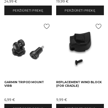
Kaina
Kaina
24,99 €
19,99 €
PERŽIŪRĖTI PREKĘ
PERŽIŪRĖTI PREKĘ
GARMIN TRIPOD MOUNT
REPLACEMENT WIND BLOCK
VIRB
(FOR CRADLE)
Kaina
Kaina
6,99 €
9,99 €