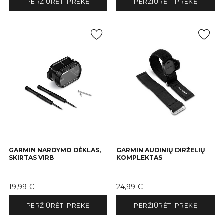
PERŽIŪRĖTI PREKĘ
PERŽIŪRĖTI PREKĘ
GARMIN NARDYMO DĖKLAS,
GARMIN AUDINIŲ DIRŽELIŲ
SKIRTAS VIRB
KOMPLEKTAS
Kaina
Kaina
19,99 €
24,99 €
PERŽIŪRĖTI PREKĘ
PERŽIŪRĖTI PREKĘ