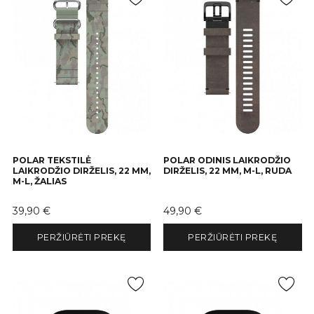
POLAR TEKSTILĖ
POLAR ODINIS LAIKRODŽIO
LAIKRODŽIO DIRŽELIS, 22 MM,
DIRŽELIS, 22 MM, M-L, RUDA
M-L, ŽALIAS
Kaina
Kaina
39,90 €
49,90 €
PERŽIŪRĖTI PREKĘ
PERŽIŪRĖTI PREKĘ