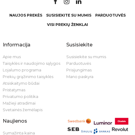
NAUJOS PREKĖS
SUSISIEKITE SU MUMIS
PARDUOTUVĖS
VISI PREKIŲ ŽENKLAI
Informacija
Susisiekite
Apie mus
Susisiekite su mumis
Taisyklės ir naudojimo sąlygos
Parduotuvės
Lojalumo programa
Prisijungimas
Prekių grąžinimo taisyklės
Mano paskyra
Atsiskaitymo būdai
Pristatymas
Privatumo politika
Mažieji atradimai
Svetainės žemėlapis
Naujienos
Sumažinta kaina