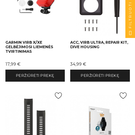
FILTRUOTI
GARMIN VIRB X/XE
ACC, VIRB ULTRA, REPAIR KIT,
GELBĖJIMOSI LIEMENĖS
DIVE HOUSING
TVIRTINIMAS
Kaina
Kaina
17,99 €
34,99 €
PERŽIŪRĖTI PREKĘ
PERŽIŪRĖTI PREKĘ