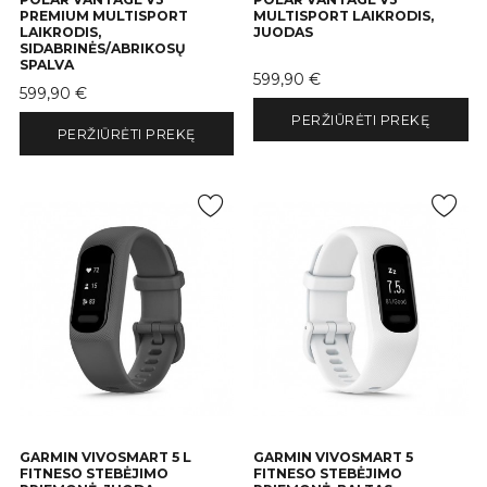
PREMIUM MULTISPORT
MULTISPORT LAIKRODIS,
LAIKRODIS,
JUODAS
SIDABRINĖS/ABRIKOSŲ
SPALVA
Kaina
599,90 €
Kaina
599,90 €
PERŽIŪRĖTI PREKĘ
PERŽIŪRĖTI PREKĘ
GARMIN VIVOSMART 5 L
GARMIN VIVOSMART 5
FITNESO STEBĖJIMO
FITNESO STEBĖJIMO