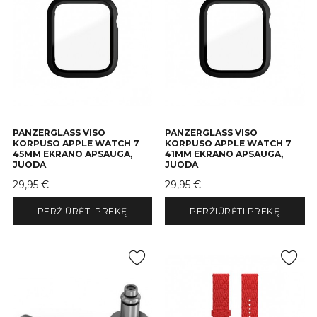
PANZERGLASS VISO
PANZERGLASS VISO
KORPUSO APPLE WATCH 7
KORPUSO APPLE WATCH 7
45MM EKRANO APSAUGA,
41MM EKRANO APSAUGA,
JUODA
JUODA
Kaina
Kaina
29,95 €
29,95 €
PERŽIŪRĖTI PREKĘ
PERŽIŪRĖTI PREKĘ