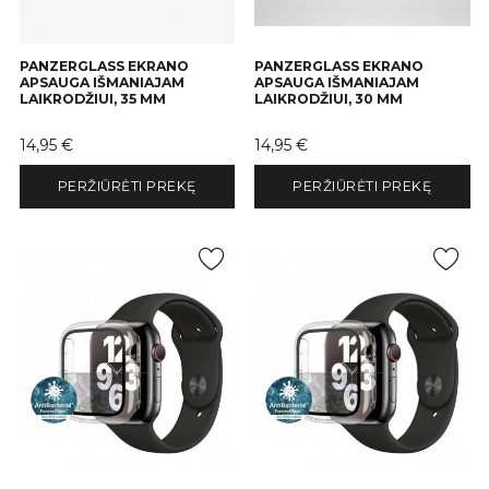
PANZERGLASS EKRANO
PANZERGLASS EKRANO
APSAUGA IŠMANIAJAM
APSAUGA IŠMANIAJAM
LAIKRODŽIUI, 35 MM
LAIKRODŽIUI, 30 MM
Kaina
Kaina
14,95 €
14,95 €
PERŽIŪRĖTI PREKĘ
PERŽIŪRĖTI PREKĘ