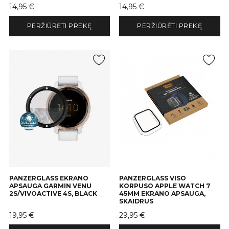
Kaina
Kaina
14,95 €
14,95 €
PERŽIŪRĖTI PREKĘ
PERŽIŪRĖTI PREKĘ
PANZERGLASS EKRANO
PANZERGLASS VISO
APSAUGA GARMIN VENU
KORPUSO APPLE WATCH 7
2S/VIVOACTIVE 4S, BLACK
45MM EKRANO APSAUGA,
SKAIDRUS
Kaina
Kaina
19,95 €
29,95 €