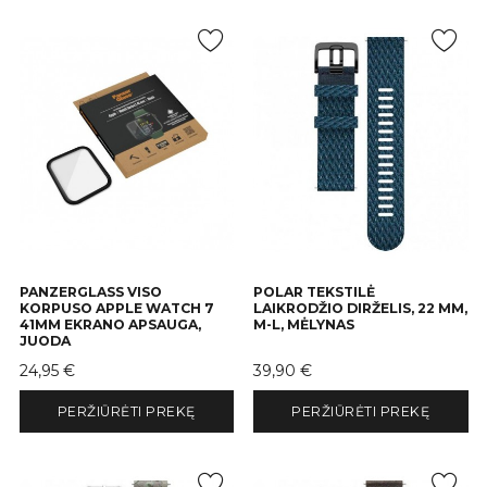
PANZERGLASS VISO
POLAR TEKSTILĖ
KORPUSO APPLE WATCH 7
LAIKRODŽIO DIRŽELIS, 22 MM,
41MM EKRANO APSAUGA,
M-L, MĖLYNAS
JUODA
Kaina
Kaina
24,95 €
39,90 €
PERŽIŪRĖTI PREKĘ
PERŽIŪRĖTI PREKĘ