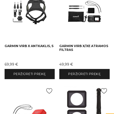
GARMIN VIRB X ANTKAKLIS, S
GARMIN VIRB X/XE ATRAMOS
FILTRAS
Kaina
Kaina
69,99 €
49,99 €
PERŽIŪRĖTI PREKĘ
PERŽIŪRĖTI PREKĘ