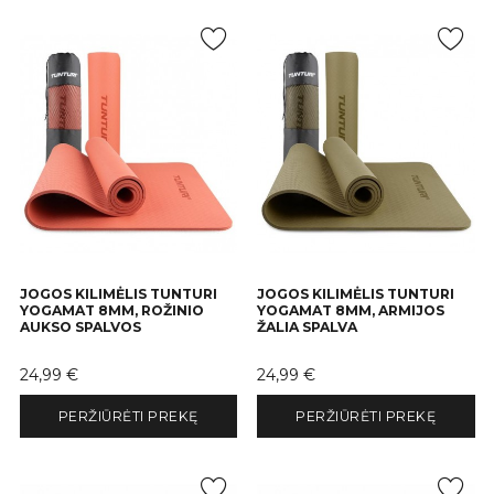
JOGOS KILIMĖLIS TUNTURI
JOGOS KILIMĖLIS TUNTURI
YOGAMAT 8MM, ROŽINIO
YOGAMAT 8MM, ARMIJOS
AUKSO SPALVOS
ŽALIA SPALVA
Kaina
Kaina
24,99 €
24,99 €
PERŽIŪRĖTI PREKĘ
PERŽIŪRĖTI PREKĘ