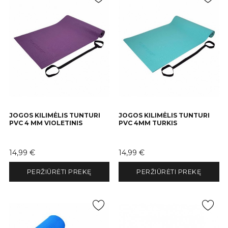
JOGOS KILIMĖLIS TUNTURI
JOGOS KILIMĖLIS TUNTURI
PVC 4 MM VIOLETINIS
PVC 4MM TURKIS
Kaina
Kaina
14,99 €
14,99 €
PERŽIŪRĖTI PREKĘ
PERŽIŪRĖTI PREKĘ