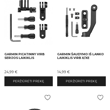
GARMIN PICATINNY VIRB
GARMIN ŠAUDYMO IŠ LANKO
SERIJOS LAIKIKLIS
LAIKIKLIS VIRB X/XE
Kaina
Kaina
24,99 €
14,99 €
PERŽIŪRĖTI PREKĘ
PERŽIŪRĖTI PREKĘ