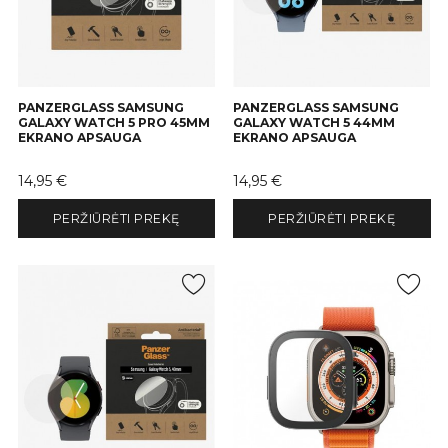
PANZERGLASS SAMSUNG
PANZERGLASS SAMSUNG
GALAXY WATCH 5 PRO 45MM
GALAXY WATCH 5 44MM
EKRANO APSAUGA
EKRANO APSAUGA
Kaina
Kaina
14,95 €
14,95 €
PERŽIŪRĖTI PREKĘ
PERŽIŪRĖTI PREKĘ