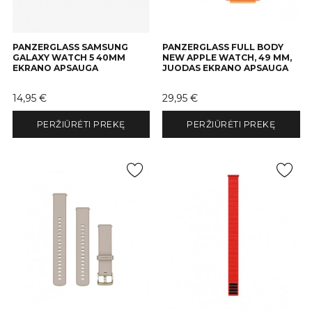
PANZERGLASS SAMSUNG
PANZERGLASS FULL BODY
GALAXY WATCH 5 40MM
NEW APPLE WATCH, 49 MM,
EKRANO APSAUGA
JUODAS EKRANO APSAUGA
Kaina
Kaina
14,95 €
29,95 €
PERŽIŪRĖTI PREKĘ
PERŽIŪRĖTI PREKĘ