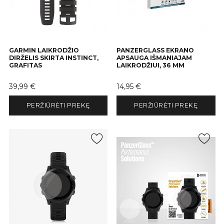
GARMIN LAIKRODŽIO
PANZERGLASS EKRANO
DIRŽELIS SKIRTA INSTINCT,
APSAUGA IŠMANIAJAM
GRAFITAS
LAIKRODŽIUI, 36 MM
Kaina
Kaina
39,99 €
14,95 €
PERŽIŪRĖTI PREKĘ
PERŽIŪRĖTI PREKĘ