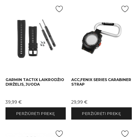
GARMIN TACTIX LAIKRODŽIO
ACC,FENIX SERIES CARABINER
DIRŽELIS, JUODA
STRAP
Kaina
Kaina
39,99 €
29,99 €
PERŽIŪRĖTI PREKĘ
PERŽIŪRĖTI PREKĘ