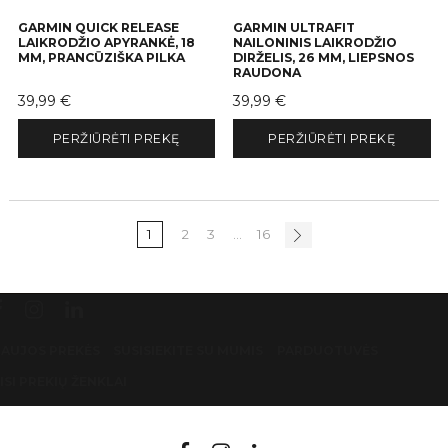
GARMIN QUICK RELEASE
GARMIN ULTRAFIT
LAIKRODŽIO APYRANKĖ, 18
NAILONINIS LAIKRODŽIO
MM, PRANCŪZIŠKA PILKA
DIRŽELIS, 26 MM, LIEPSNOS
RAUDONA
Kaina
Kaina
39,99 €
39,99 €
PERŽIŪRĖTI PREKĘ
PERŽIŪRĖTI PREKĘ
1
2
3
…
16
AUJOS PREKĖS
SUSISIEKITE SU MUMIS
PARDUOTUVĖS
ISI PREKIŲ ŽENKLAI