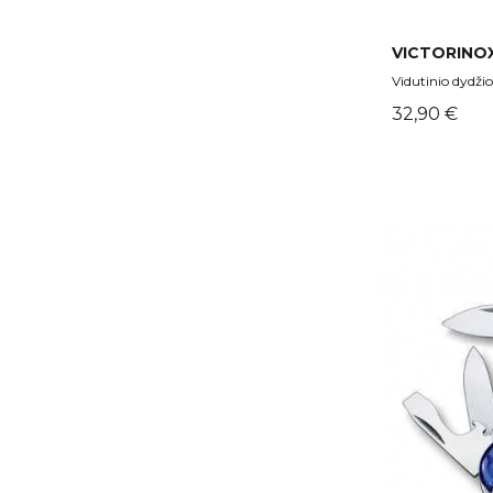
VICTORINOX
Vidutinio dydžio 
Kaina
32,90 €