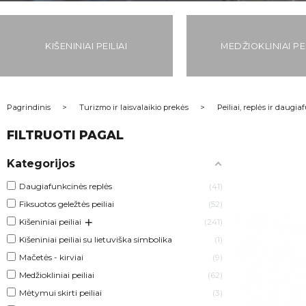
KIŠENINIAI PEILIAI
MEDŽIOKLINIAI PEI
Pagrindinis
Turizmo ir laisvalaikio prekės
Peiliai, replės ir daugia
FILTRUOTI PAGAL
Kategorijos
Daugiafunkcinės replės
41
Fiksuotos geležtės peiliai
52
+
Kišeniniai peiliai
241
Kišeniniai peiliai su lietuviška simbolika
1
Mačetės - kirviai
9
Medžiokliniai peiliai
62
Mėtymui skirti peiliai
3