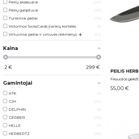
Peilių aksesuarai
20
Peilių galąstuvai
10
Turistiniai peiliai
75
Victorinox SwissCards įrankių kortelės
5
+
Virtuviniai peiliai ir virtuvės reikmenys
92
Kaina
2
€
299
€
PEILIS HERB
Fiksuotos geležtė
Gamintojai
Kaina
55,00 €
ATK
5
CJH
20
DELPHIN
5
GERBER
23
HELLE
7
HERBERTZ
139