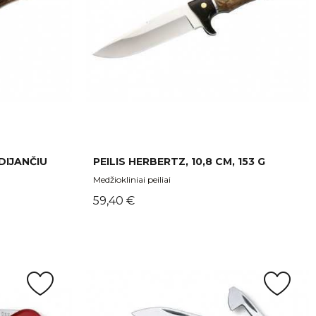
DIJANČIU
PEILIS HERBERTZ, 10,8 CM, 153 G
Medžiokliniai peiliai
Kaina
59,40 €