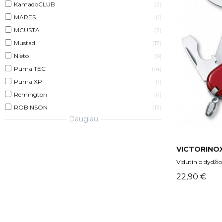
KamadoCLUB
2
MARES
1
MCUSTA
2
Mustad
17
Nieto
6
Puma TEC
14
Puma XP
1
Remington
1
ROBINSON
17
Daugiau
VICTORINOX
Vidutinio dydžio 
Kaina
22,90 €