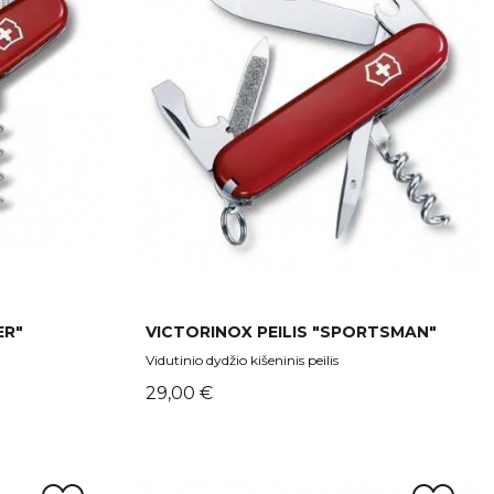
ER"
VICTORINOX PEILIS "SPORTSMAN"
Vidutinio dydžio kišeninis peilis
Kaina
29,00 €