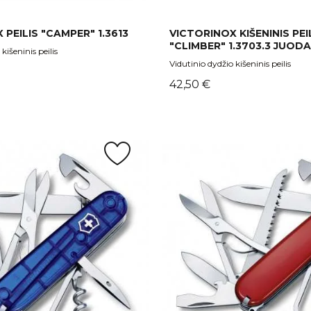
 PEILIS "CAMPER" 1.3613
VICTORINOX KIŠENINIS PEI
"CLIMBER" 1.3703.3 JUOD
kišeninis peilis
Vidutinio dydžio kišeninis peilis
Kaina
42,50 €