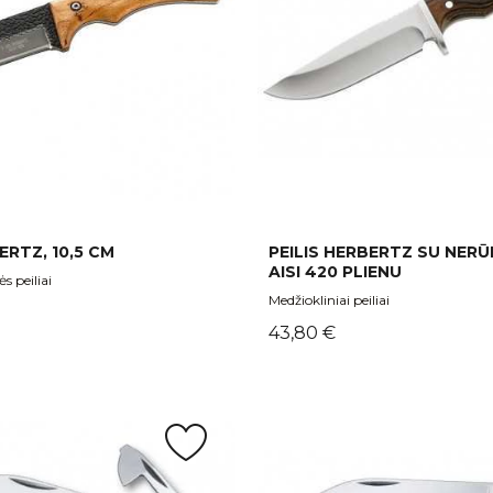
ERTZ, 10,5 CM
PEILIS HERBERTZ SU NERŪ
AISI 420 PLIENU
s peiliai
Medžiokliniai peiliai
Kaina
43,80 €