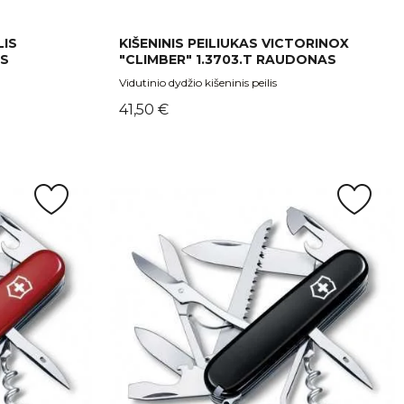
LIS
KIŠENINIS PEILIUKAS VICTORINOX
AS
"CLIMBER" 1.3703.T RAUDONAS
Vidutinio dydžio kišeninis peilis
Kaina
41,50 €