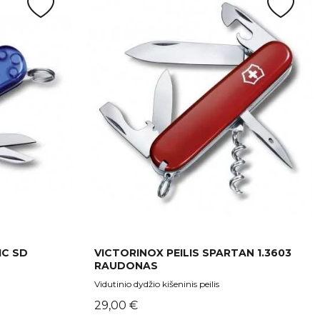
IC SD
VICTORINOX PEILIS SPARTAN 1.3603
RAUDONAS
Vidutinio dydžio kišeninis peilis
Kaina
29,00 €