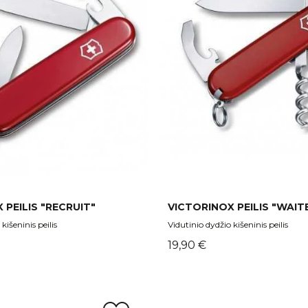
 PEILIS "RECRUIT"
VICTORINOX PEILIS "WAIT
kišeninis peilis
Vidutinio dydžio kišeninis peilis
Kaina
19,90 €