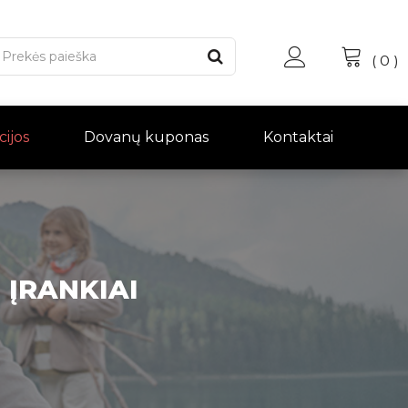
(
0
)
cijos
Dovanų kuponas
Kontaktai
 ĮRANKIAI