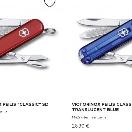
 PEILIS "CLASSIC" SD
VICTORINOX PEILIS CLASS
TRANSLUCENT BLUE
eiliai
Maži kišeniniai peiliai
Kaina
26,90 €