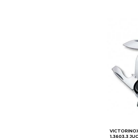
VICTORINOX
1.3603.3 J