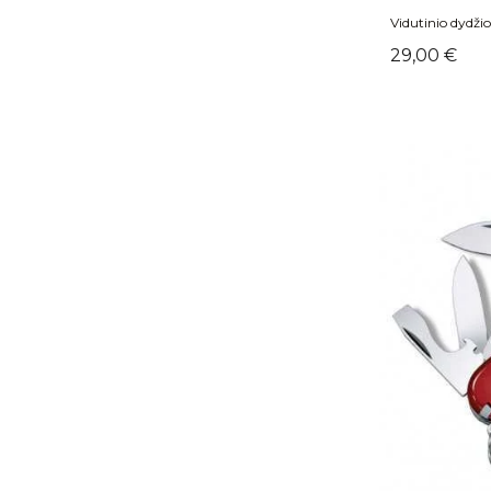
Vidutinio dydžio 
Kaina
29,00 €