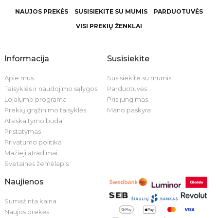
NAUJOS PREKĖS
SUSISIEKITE SU MUMIS
PARDUOTUVĖS
VISI PREKIŲ ŽENKLAI
Informacija
Susisiekite
Apie mus
Susisiekite su mumis
Taisyklės ir naudojimo sąlygos
Parduotuvės
Lojalumo programa
Prisijungimas
Prekių grąžinimo taisyklės
Mano paskyra
Atsiskaitymo būdai
Pristatymas
Privatumo politika
Mažieji atradimai
Svetainės žemėlapis
Naujienos
Sumažinta kaina
Naujos prekės