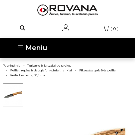
(
0
)
Meniu
Pagrindinis
Turizmo ir laisvalaikio prekės
Peiliai, replės ir daugiafunkciniai įrankiai
Fiksuotos geležtės peiliai
Peilis Herbertz, 10,5 cm