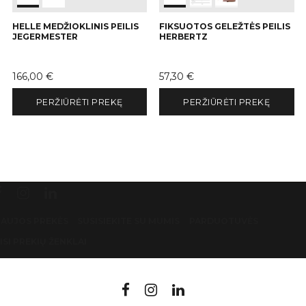
HELLE MEDŽIOKLINIS PEILIS
FIKSUOTOS GELEŽTĖS PEILIS
JEGERMESTER
HERBERTZ
Kaina
Kaina
166,00 €
57,30 €
PERŽIŪRĖTI PREKĘ
PERŽIŪRĖTI PREKĘ
AUJOS PREKĖS
SUSISIEKITE SU MUMIS
PARDUOTUVĖS
ISI PREKIŲ ŽENKLAI