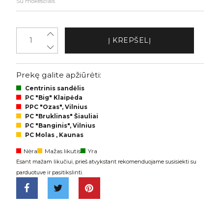
Su mokesčiais
Į KREPŠELĮ
Prekę galite apžiūrėti:
Centrinis sandėlis
PC "Big" Klaipėda
PPC "Ozas", Vilnius
PC "Bruklinas" Šiauliai
PC "Banginis", Vilnius
PC Molas , Kaunas
Nėra
Mažas likutis
Yra
Esant mažam likučiui, prieš atvykstant rekomenduojame susisiekti su
parduotuve ir pasitikslinti.