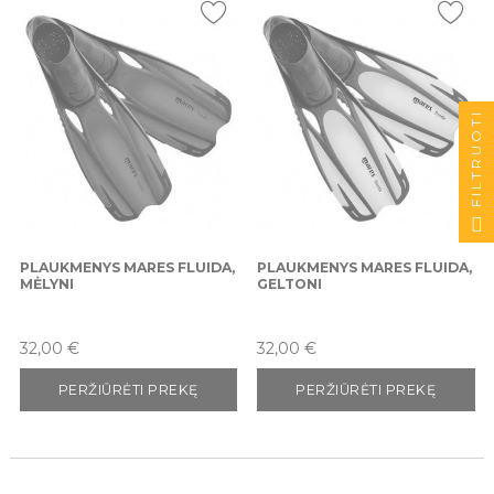
FILTRUOTI
PLAUKMENYS MARES FLUIDA,
PLAUKMENYS MARES FLUIDA,
MĖLYNI
GELTONI
Kaina
Kaina
32,00 €
32,00 €
PERŽIŪRĖTI PREKĘ
PERŽIŪRĖTI PREKĘ