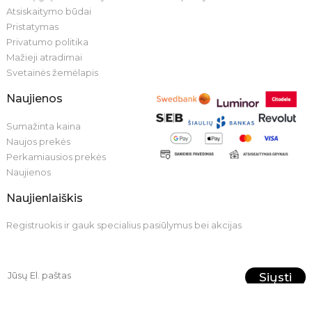
Atsiskaitymo būdai
Pristatymas
Privatumo politika
Mažieji atradimai
Svetainės žemėlapis
Naujienos
Sumažinta kaina
Naujos prekės
Perkamiausios prekės
Naujienos
Naujienlaiškis
Registruokis ir gauk specialius pasiūlymus bei akcijas
Siųsti