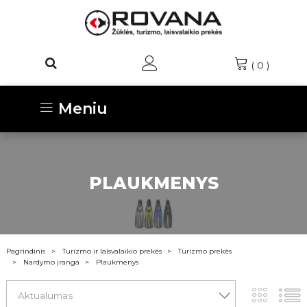
(
0
)
Meniu
PLAUKMENYS
Pagrindinis
Turizmo ir laisvalaikio prekės
Turizmo prekės
Nardymo įranga
Plaukmenys
Aktualumas