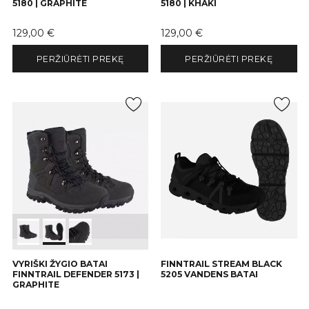
5180 | GRAPHITE
5180 | KHAKI
Kaina
Kaina
129,00 €
129,00 €
PERŽIŪRĖTI PREKĘ
PERŽIŪRĖTI PREKĘ
VYRIŠKI ŽYGIO BATAI
FINNTRAIL STREAM BLACK
FINNTRAIL DEFENDER 5173 |
5205 VANDENS BATAI
GRAPHITE