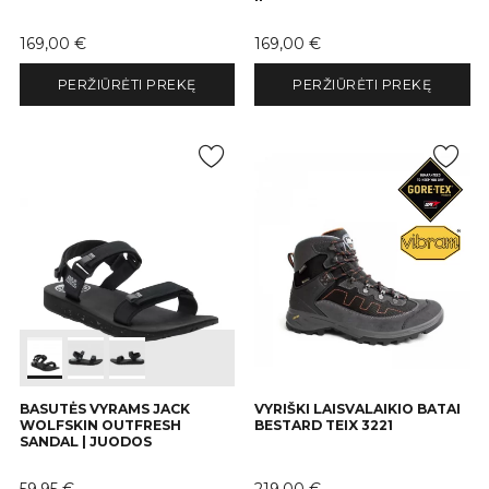
Kaina
Kaina
169,00 €
169,00 €
PERŽIŪRĖTI PREKĘ
PERŽIŪRĖTI PREKĘ
BASUTĖS VYRAMS JACK
VYRIŠKI LAISVALAIKIO BATAI
WOLFSKIN OUTFRESH
BESTARD TEIX 3221
SANDAL | JUODOS
Kaina
Kaina