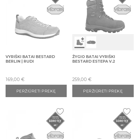
VYRIŠKI BATAI BESTARD
ŽYGIO BATAI VYRIŠKI
BERLIN | RUDI
BESTARD ESTEPA V.2
Kaina
Kaina
169,00 €
259,00 €
PERŽIŪRĖTI PREKĘ
PERŽIŪRĖTI PREKĘ