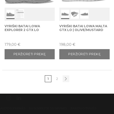
VYRIŠKI BATAI LOWA
VYRIŠKI BATAI LOWA MALTA
EXPLORER 2 GTX LO
GTX LO | OLIVE/MUSTARD
Kaina
Kaina
179,00 €
198,00 €
PERŽIŪRĖTI PREKĘ
PERŽIŪRĖTI PREKĘ
1
2
AUJOS PREKĖS
SUSISIEKITE SU MUMIS
PARDUOTUVĖS