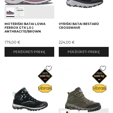
MOTERIŠKI BATAI LOWA
VYRIŠKI BATAI BESTARD
FERROX GTX LO |
CROSSWAVE
ANTHRACITE/BROWN
Kaina
Kaina
179,00 €
224,00 €
PERŽIŪRĖTI PREKĘ
PERŽIŪRĖTI PREKĘ