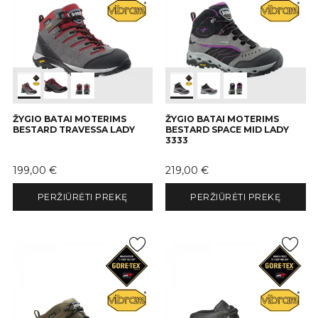
ŽYGIO BATAI MOTERIMS
ŽYGIO BATAI MOTERIMS
BESTARD TRAVESSA LADY
BESTARD SPACE MID LADY
3333
Kaina
Kaina
199,00 €
219,00 €
PERŽIŪRĖTI PREKĘ
PERŽIŪRĖTI PREKĘ