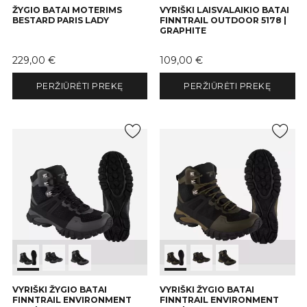
ŽYGIO BATAI MOTERIMS
VYRIŠKI LAISVALAIKIO BATAI
BESTARD PARIS LADY
FINNTRAIL OUTDOOR 5178 |
GRAPHITE
Kaina
Kaina
229,00 €
109,00 €
PERŽIŪRĖTI PREKĘ
PERŽIŪRĖTI PREKĘ
VYRIŠKI ŽYGIO BATAI
VYRIŠKI ŽYGIO BATAI
FINNTRAIL ENVIRONMENT
FINNTRAIL ENVIRONMENT