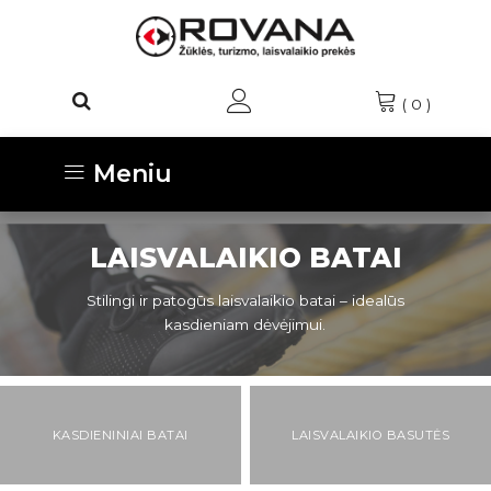
(
0
)
Meniu
LAISVALAIKIO BATAI
Stilingi ir patogūs laisvalaikio batai – idealūs
kasdieniam dėvėjimui.
KASDIENINIAI BATAI
LAISVALAIKIO BASUTĖS