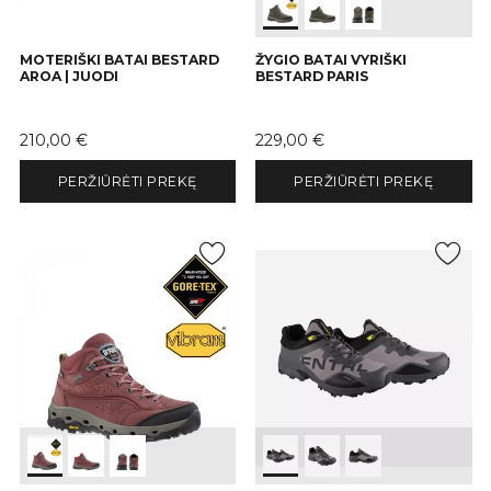
MOTERIŠKI BATAI BESTARD
ŽYGIO BATAI VYRIŠKI
AROA | JUODI
BESTARD PARIS
Kaina
Kaina
210,00 €
229,00 €
PERŽIŪRĖTI PREKĘ
PERŽIŪRĖTI PREKĘ