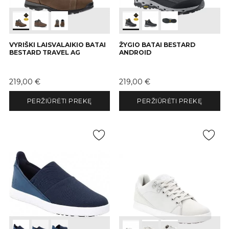
VYRIŠKI LAISVALAIKIO BATAI
ŽYGIO BATAI BESTARD
BESTARD TRAVEL AG
ANDROID
Kaina
Kaina
219,00 €
219,00 €
PERŽIŪRĖTI PREKĘ
PERŽIŪRĖTI PREKĘ