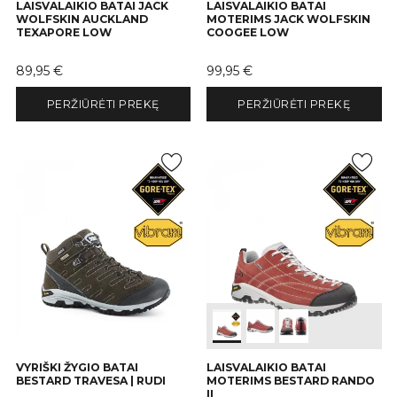
LAISVALAIKIO BATAI JACK
LAISVALAIKIO BATAI
WOLFSKIN AUCKLAND
MOTERIMS JACK WOLFSKIN
TEXAPORE LOW
COOGEE LOW
Kaina
Kaina
89,95 €
99,95 €
PERŽIŪRĖTI PREKĘ
PERŽIŪRĖTI PREKĘ
VYRIŠKI ŽYGIO BATAI
LAISVALAIKIO BATAI
BESTARD TRAVESA | RUDI
MOTERIMS BESTARD RANDO
II