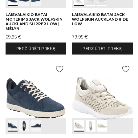
LAISVALAIKIO BATAI
LAISVALAIKIO BATAI JACK
MOTERIMS JACK WOLFSKIN
WOLFSKIN AUCKLAND RIDE
AUCKLAND SLIPPER LOW |
LOW
MĖLYNI
Kaina
Kaina
69,95 €
79,95 €
PERŽIŪRĖTI PREKĘ
PERŽIŪRĖTI PREKĘ