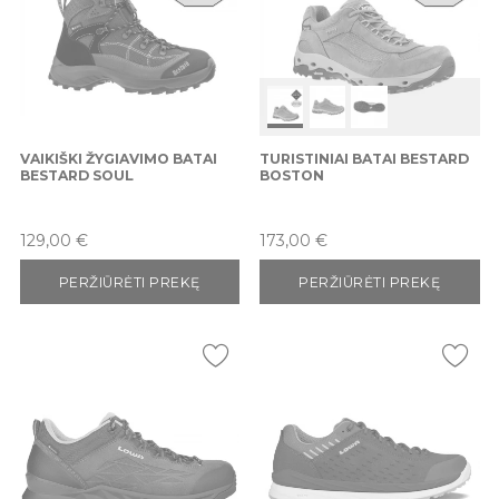
VAIKIŠKI ŽYGIAVIMO BATAI
TURISTINIAI BATAI BESTARD
BESTARD SOUL
BOSTON
Kaina
Kaina
129,00 €
173,00 €
PERŽIŪRĖTI PREKĘ
PERŽIŪRĖTI PREKĘ