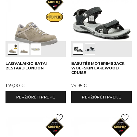
LAISVALAIKIO BATAI
BASUTĖS MOTERIMS JACK
BESTARD LONDON
WOLFSKIN LAKEWOOD
CRUISE
Kaina
Kaina
149,00 €
74,95 €
PERŽIŪRĖTI PREKĘ
PERŽIŪRĖTI PREKĘ