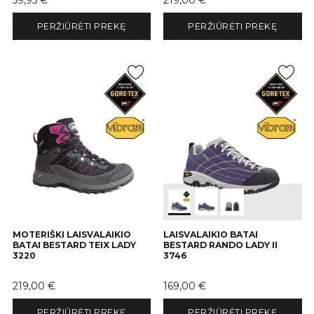
59,95 €
219,00 €
PERŽIŪRĖTI PREKĘ
PERŽIŪRĖTI PREKĘ
MOTERIŠKI LAISVALAIKIO
LAISVALAIKIO BATAI
BATAI BESTARD TEIX LADY
BESTARD RANDO LADY II
3220
3746
Kaina
Kaina
219,00 €
169,00 €
PERŽIŪRĖTI PREKĘ
PERŽIŪRĖTI PREKĘ