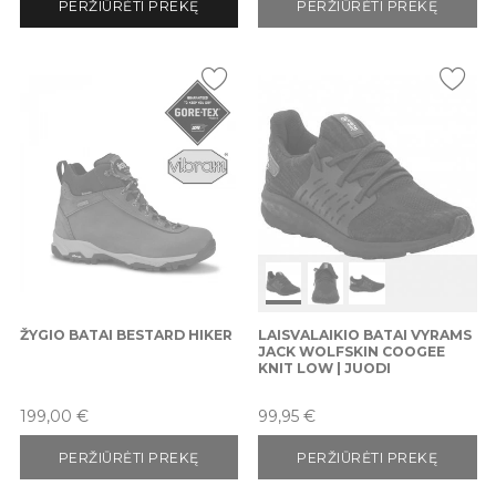
PERŽIŪRĖTI PREKĘ
PERŽIŪRĖTI PREKĘ
ŽYGIO BATAI BESTARD HIKER
LAISVALAIKIO BATAI VYRAMS
JACK WOLFSKIN COOGEE
KNIT LOW | JUODI
Kaina
Kaina
199,00 €
99,95 €
PERŽIŪRĖTI PREKĘ
PERŽIŪRĖTI PREKĘ