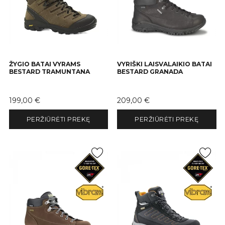
ŽYGIO BATAI VYRAMS
VYRIŠKI LAISVALAIKIO BATAI
BESTARD TRAMUNTANA
BESTARD GRANADA
Kaina
Kaina
199,00 €
209,00 €
PERŽIŪRĖTI PREKĘ
PERŽIŪRĖTI PREKĘ