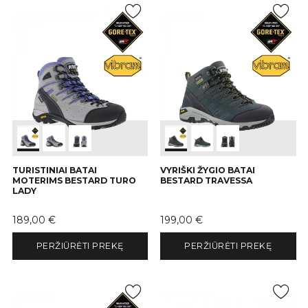
TURISTINIAI BATAI
VYRIŠKI ŽYGIO BATAI
MOTERIMS BESTARD TURO
BESTARD TRAVESSA
LADY
Kaina
Kaina
189,00 €
199,00 €
PERŽIŪRĖTI PREKĘ
PERŽIŪRĖTI PREKĘ