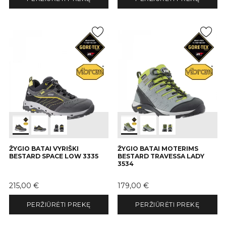
ŽYGIO BATAI VYRIŠKI
ŽYGIO BATAI MOTERIMS
BESTARD SPACE LOW 3335
BESTARD TRAVESSA LADY
3534
Kaina
Kaina
215,00 €
179,00 €
PERŽIŪRĖTI PREKĘ
PERŽIŪRĖTI PREKĘ