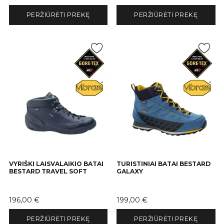
PERŽIŪRĖTI PREKĘ
PERŽIŪRĖTI PREKĘ
VYRIŠKI LAISVALAIKIO BATAI
TURISTINIAI BATAI BESTARD
BESTARD TRAVEL SOFT
GALAXY
Kaina
Kaina
196,00 €
199,00 €
PERŽIŪRĖTI PREKĘ
PERŽIŪRĖTI PREKĘ