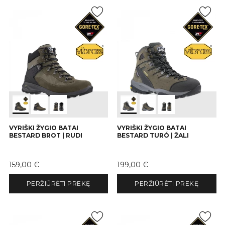
VYRIŠKI ŽYGIO BATAI
VYRIŠKI ŽYGIO BATAI
BESTARD BROT | RUDI
BESTARD TURÓ | ŽALI
Kaina
Kaina
159,00 €
199,00 €
PERŽIŪRĖTI PREKĘ
PERŽIŪRĖTI PREKĘ