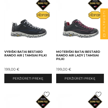
FILTRUOTI
VYRIŠKI BATAI BESTARD
MOTERIŠKI BATAI BESTARD
RANDO AIR | TAMSIAI PILKI
RANDO AIR LADY | TAMSIAI
PILKI
Kaina
Kaina
199,00 €
199,00 €
PERŽIŪRĖTI PREKĘ
PERŽIŪRĖTI PREKĘ