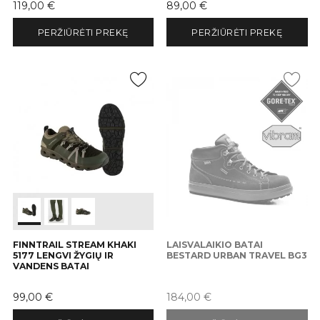
Kaina
Kaina
119,00 €
89,00 €
PERŽIŪRĖTI PREKĘ
PERŽIŪRĖTI PREKĘ
FINNTRAIL STREAM KHAKI
LAISVALAIKIO BATAI
5177 LENGVI ŽYGIŲ IR
BESTARD URBAN TRAVEL BG3
VANDENS BATAI
Kaina
Kaina
99,00 €
184,00 €