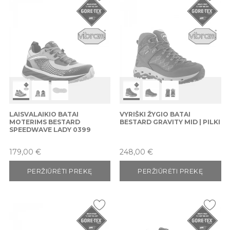
LAISVALAIKIO BATAI
VYRIŠKI ŽYGIO BATAI
MOTERIMS BESTARD
BESTARD GRAVITY MID | PILKI
SPEEDWAVE LADY 0399
Kaina
Kaina
179,00 €
248,00 €
PERŽIŪRĖTI PREKĘ
PERŽIŪRĖTI PREKĘ