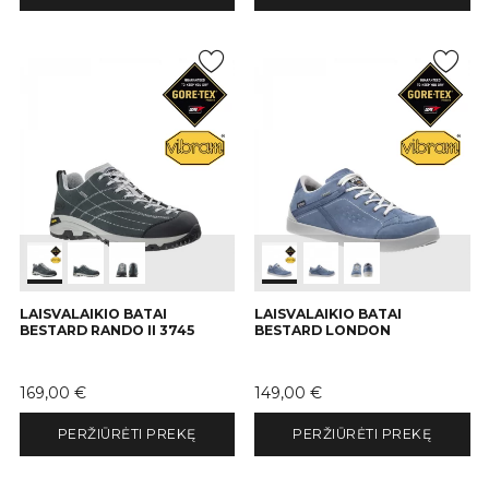
LAISVALAIKIO BATAI
LAISVALAIKIO BATAI
BESTARD RANDO II 3745
BESTARD LONDON
Kaina
Kaina
169,00 €
149,00 €
PERŽIŪRĖTI PREKĘ
PERŽIŪRĖTI PREKĘ