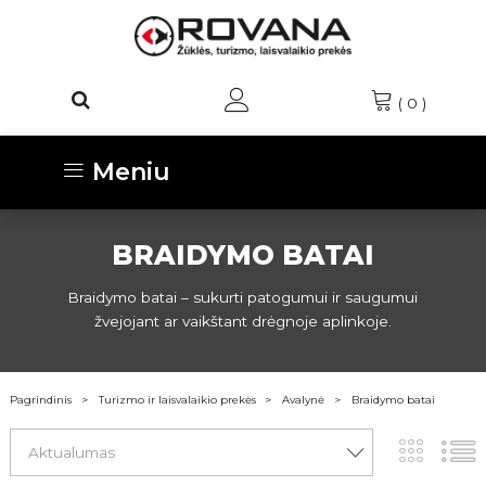
(
0
)
Meniu
BRAIDYMO BATAI
Braidymo batai – sukurti patogumui ir saugumui
žvejojant ar vaikštant drėgnoje aplinkoje.
Pagrindinis
Turizmo ir laisvalaikio prekės
Avalynė
Braidymo batai
Aktualumas