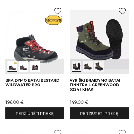
BRAIDYMO BATAI BESTARD
VYRIŠKI BRAIDYMO BATAI
WILDWATER PRO
FINNTRAIL GREENWOOD
5224 | KHAKI
Kaina
Kaina
196,00 €
149,00 €
PERŽIŪRĖTI PREKĘ
PERŽIŪRĖTI PREKĘ