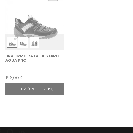
BRAIDYMO BATAI BESTARD
AQUA PRO
Kaina
196,00 €
PERŽIŪRĖTI PREKĘ