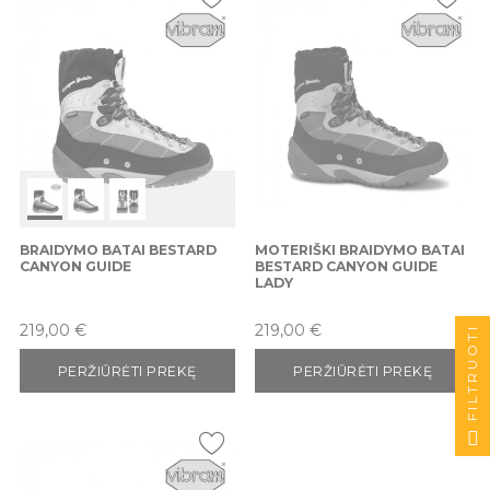
BRAIDYMO BATAI BESTARD
MOTERIŠKI BRAIDYMO BATAI
CANYON GUIDE
BESTARD CANYON GUIDE
LADY
Kaina
Kaina
219,00 €
219,00 €
FILTRUOTI
PERŽIŪRĖTI PREKĘ
PERŽIŪRĖTI PREKĘ