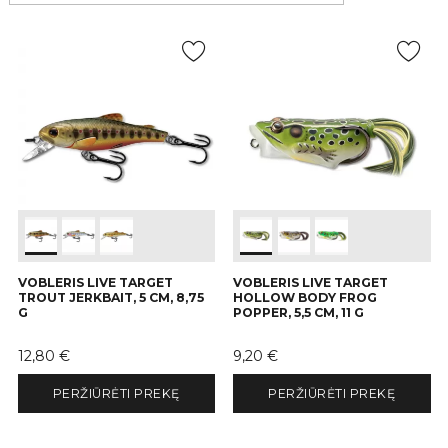
VOBLERIS LIVE TARGET
VOBLERIS LIVE TARGET
TROUT JERKBAIT, 5 CM, 8,75
HOLLOW BODY FROG
G
POPPER, 5,5 CM, 11 G
Kaina
Kaina
12,80 €
9,20 €
PERŽIŪRĖTI PREKĘ
PERŽIŪRĖTI PREKĘ