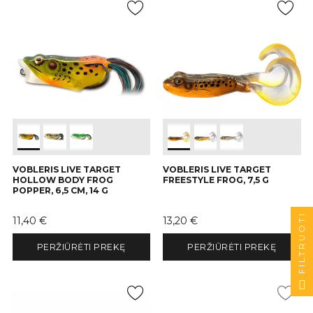
VOBLERIS LIVE TARGET
VOBLERIS LIVE TARGET
HOLLOW BODY FROG
FREESTYLE FROG, 7,5 G
POPPER, 6,5 CM, 14 G
FILTRUOTI
Kaina
Kaina
11,40 €
13,20 €
PERŽIŪRĖTI PREKĘ
PERŽIŪRĖTI PREKĘ