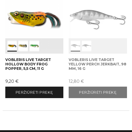
VOBLERIS LIVE TARGET
VOBLERIS LIVE TARGET
HOLLOW BODY FROG
YELLOW PERCH JERKBAIT, 98
POPPER, 5,5 CM, 11 G
MM, 16 G
Kaina
Kaina
9,20 €
12,80 €
PERŽIŪRĖTI PREKĘ
PERŽIŪRĖTI PREKĘ