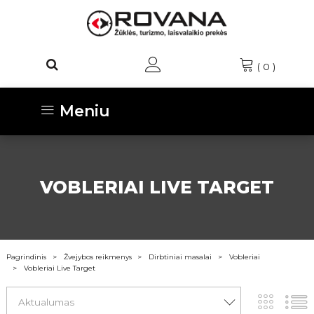
(
0
)
Meniu
VOBLERIAI LIVE TARGET
Pagrindinis
Žvejybos reikmenys
Dirbtiniai masalai
Vobleriai
Vobleriai Live Target
Aktualumas