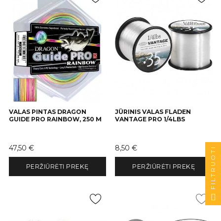
VALAS PINTAS DRAGON
JŪRINIS VALAS FLADEN
GUIDE PRO RAINBOW, 250 M
VANTAGE PRO 1/4LBS
Kaina
Kaina
47,50 €
8,50 €
FILTRUOTI
PERŽIŪRĖTI PREKĘ
PERŽIŪRĖTI PREKĘ