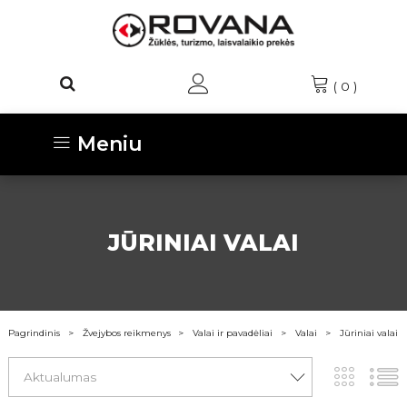
(
0
)
Meniu
JŪRINIAI VALAI
Pagrindinis
Žvejybos reikmenys
Valai ir pavadėliai
Valai
Jūriniai valai
Aktualumas