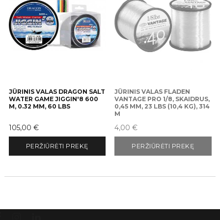
JŪRINIS VALAS DRAGON SALT
JŪRINIS VALAS FLADEN
WATER GAME JIGGIN'8 600
VANTAGE PRO 1/8, SKAIDRUS,
M, 0.32 MM, 60 LBS
0,45 MM, 23 LBS (10,4 KG), 314
M
Kaina
Kaina
105,00 €
4,00 €
PERŽIŪRĖTI PREKĘ
PERŽIŪRĖTI PREKĘ