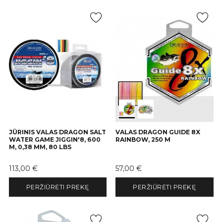
JŪRINIS VALAS DRAGON SALT
VALAS DRAGON GUIDE 8X
WATER GAME JIGGIN'8, 600
RAINBOW, 250 M
M, 0,38 MM, 80 LBS
Kaina
Kaina
113,00 €
57,00 €
PERŽIŪRĖTI PREKĘ
PERŽIŪRĖTI PREKĘ