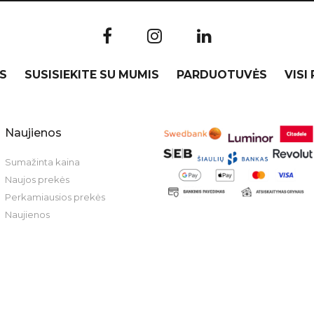
S
SUSISIEKITE SU MUMIS
PARDUOTUVĖS
VISI
Naujienos
Sumažinta kaina
Naujos prekės
Perkamiausios prekės
Naujienos