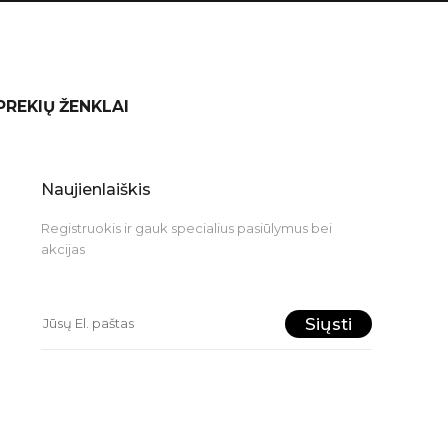
 PREKIŲ ŽENKLAI
Naujienlaiškis
Registruokis ir gauk specialius pasiūlymus bei
akcijas
Siųsti