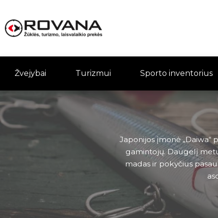
Žvejybai
Turizmui
Sporto inventorius
Japonijos įmonė „Daiwa“ pa
gamintojų. Daugelį metų 
madas ir pokyčius pasaul
aso