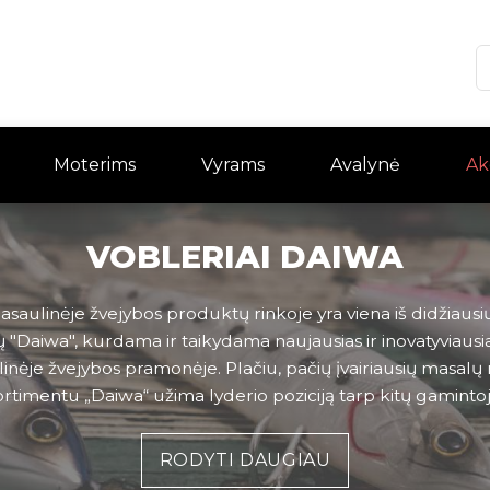
Moterims
Vyrams
Avalynė
Ak
VOBLERIAI DAIWA
saulinėje žvejybos produktų rinkoje yra viena iš didžiausi
"Daiwa", kurdama ir taikydama naujausias ir inovatyviausia
inėje žvejybos pramonėje. Plačiu, pačių įvairiausių masalų 
rtimentu „Daiwa“ užima lyderio poziciją tarp kitų gamintojų
RODYTI DAUGIAU