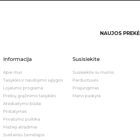
NAUJOS PREKĖ
Informacija
Susisiekite
Apie mus
Susisiekite su mumis
Taisyklės ir naudojimo sąlygos
Parduotuvės
Lojalumo programa
Prisijungimas
Prekių grąžinimo taisyklės
Mano paskyra
Atsiskaitymo būdai
Pristatymas
Privatumo politika
Mažieji atradimai
Svetainės žemėlapis