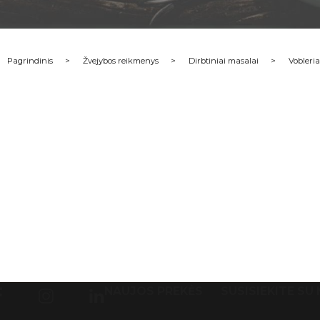
Pagrindinis
Žvejybos reikmenys
Dirbtiniai masalai
Vobleria
NAUJOS PREKĖS
SUSISIEKITE SU