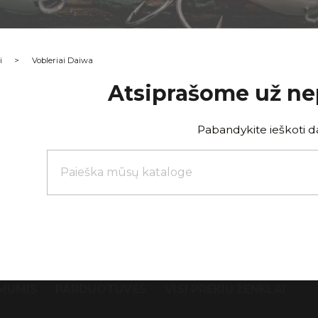
i
Vobleriai Daiwa
Atsiprašome už n
Pabandykite ieškoti d
 MUMIS
PARDUOTUVĖS
VISI PREKIŲ ŽENKLAI