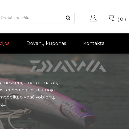
(
0
)
cijos
Dovanų kuponas
Kontaktai
ų meškerių, ričių ir masalų
s technologijas, diktuoja
modelių, o ypač voblerių,
....