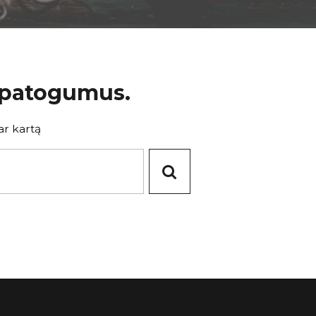
epatogumus.
ar kartą