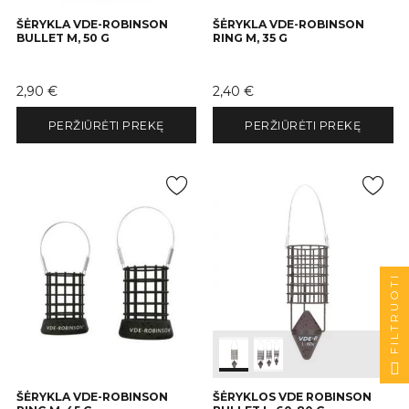
ŠĖRYKLA VDE-ROBINSON
ŠĖRYKLA VDE-ROBINSON
BULLET M, 50 G
RING M, 35 G
Kaina
Kaina
2,90 €
2,40 €
PERŽIŪRĖTI PREKĘ
PERŽIŪRĖTI PREKĘ
FILTRUOTI
ŠĖRYKLA VDE-ROBINSON
ŠĖRYKLOS VDE ROBINSON