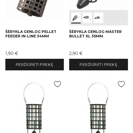
ŠĖRYKLA GENLOG PELLET
ŠĖRYKLA GENLOG MASTER
FEEDER IN-LINE 34MM
BULLET XL 35MM
Kaina
Kaina
1,90 €
2,90 €
PERŽIŪRĖTI PREKĘ
PERŽIŪRĖTI PREKĘ