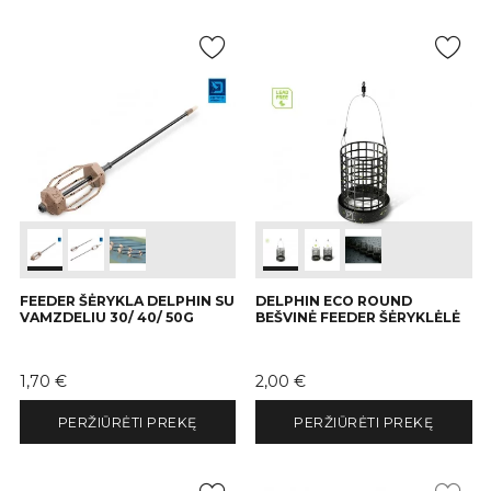
FEEDER ŠĖRYKLA DELPHIN SU
DELPHIN ECO ROUND
VAMZDELIU 30/ 40/ 50G
BEŠVINĖ FEEDER ŠĖRYKLĖLĖ
Kaina
Kaina
1,70 €
2,00 €
PERŽIŪRĖTI PREKĘ
PERŽIŪRĖTI PREKĘ