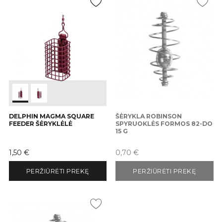
DELPHIN MAGMA SQUARE
ŠĖRYKLA ROBINSON
FEEDER ŠĖRYKLĖLĖ
SPYRUOKLĖS FORMOS 82-DO
15 G
Kaina
Kaina
1,50 €
0,70 €
PERŽIŪRĖTI PREKĘ
PERŽIŪRĖTI PREKĘ