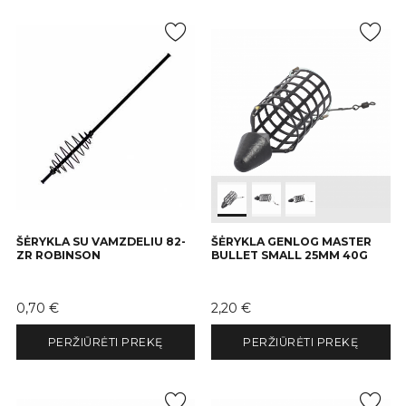
ŠĖRYKLA SU VAMZDELIU 82-
ŠĖRYKLA GENLOG MASTER
ZR ROBINSON
BULLET SMALL 25MM 40G
Kaina
Kaina
0,70 €
2,20 €
PERŽIŪRĖTI PREKĘ
PERŽIŪRĖTI PREKĘ