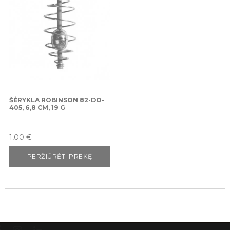
ŠĖRYKLA ROBINSON 82-DO-
405, 6,8 CM, 19 G
Kaina
1,00 €
PERŽIŪRĖTI PREKĘ