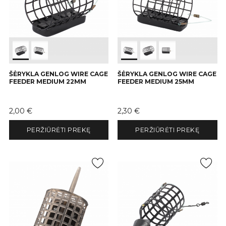
ŠĖRYKLA GENLOG WIRE CAGE
ŠĖRYKLA GENLOG WIRE CAGE
FEEDER MEDIUM 22MM
FEEDER MEDIUM 25MM
Kaina
Kaina
2,00 €
2,30 €
PERŽIŪRĖTI PREKĘ
PERŽIŪRĖTI PREKĘ