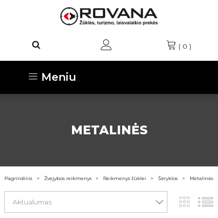
(
0
)
Meniu
METALINĖS
Pagrindinis
Žvejybos reikmenys
Reikmenys žūklei
Šėryklos
Metalinės
Aktualumas