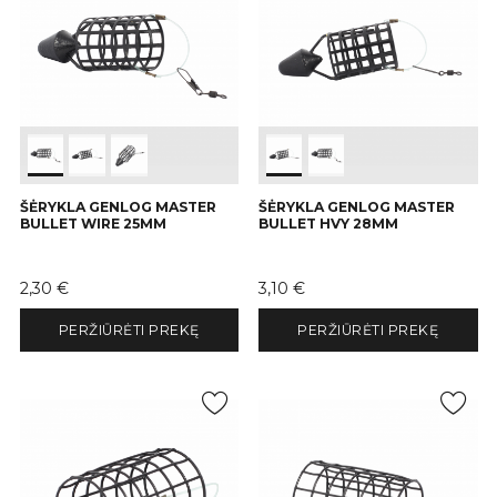
ŠĖRYKLA GENLOG MASTER
ŠĖRYKLA GENLOG MASTER
BULLET WIRE 25MM
BULLET HVY 28MM
Kaina
Kaina
2,30 €
3,10 €
PERŽIŪRĖTI PREKĘ
PERŽIŪRĖTI PREKĘ