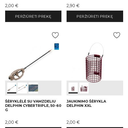
Kaina
Kaina
2,00 €
2,90 €
PERŽIŪRĖTI PREKĘ
PERŽIŪRĖTI PREKĘ
ŠĖRYKLĖLĖ SU VAMZDELIU
JAUKINIMO ŠĖRYKLA
DELPHIN CYBERTRIPLE, 50-60
DELPHIN XXL
G
Kaina
Kaina
2,00 €
2,00 €