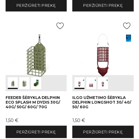
PERŽIŪRĖTI PREKĘ
PERŽIŪRĖTI PREKĘ
FEEDER ŠĖRYKLA DELPHIN
ILGO UŽMETIMO ŠĖRYKLA
ECO SPLASH M DYDIS 30G/
DELPHIN LONGSHOT 30/ 40/
40G/ 50G/ 60G/ 70G
50/ 60G
Kaina
Kaina
1,50 €
1,50 €
PERŽIŪRĖTI PREKĘ
PERŽIŪRĖTI PREKĘ