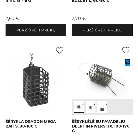
RING M, 45 G
BULLET L, 60-80 G
Kaina
Kaina
2,60 €
2,70 €
PERŽIŪRĖTI PREKĘ
PERŽIŪRĖTI PREKĘ
ŠĖRYKLA DRAGON MEGA
ŠĖRYKLĖLĖ SU PAVADĖLIU
BAITS, 80-100 G
DELPHIN RIVERSTIX, 100-170
G