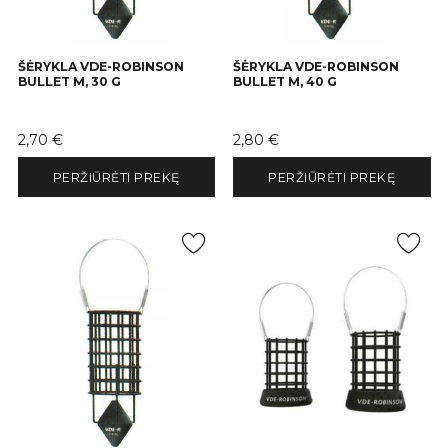
ŠĖRYKLA VDE-ROBINSON
ŠĖRYKLA VDE-ROBINSON
BULLET M, 30 G
BULLET M, 40 G
Kaina
Kaina
2,70 €
2,80 €
PERŽIŪRĖTI PREKĘ
PERŽIŪRĖTI PREKĘ