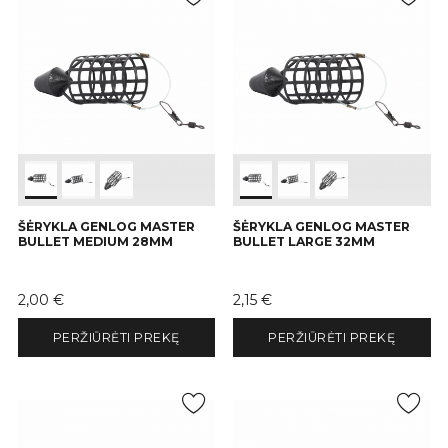
ŠĖRYKLA GENLOG MASTER
ŠĖRYKLA GENLOG MASTER
BULLET MEDIUM 28MM
BULLET LARGE 32MM
Kaina
Kaina
2,00 €
2,15 €
PERŽIŪRĖTI PREKĘ
PERŽIŪRĖTI PREKĘ