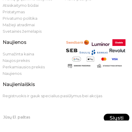
Atsiskaitymo būdai
Pristatymas
Privatumo politika
Mažieji atradimai
Svetainės žemėlapis
Naujienos
Sumažinta kaina
Naujos prekės
Perkamiausios prekės
Naujienos
Naujienlaiškis
Registruokis ir gauk specialius pasiūlymus bei akcijas
Siųsti