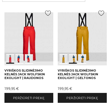
VYRIŠKOS SLIDINĖJIMO
VYRIŠKOS SLIDINĖJIMO
KELNĖS JACK WOLFSKIN
KELNĖS JACK WOLFSKIN
EXOLIGHT | RAUDONOS
EXOLIGHT | GELTONOS
Kaina
Kaina
199,95 €
199,95 €
PERŽIŪRĖTI PREKĘ
PERŽIŪRĖTI PREKĘ