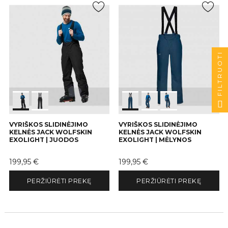
FILTRUOTI
VYRIŠKOS SLIDINĖJIMO
VYRIŠKOS SLIDINĖJIMO
KELNĖS JACK WOLFSKIN
KELNĖS JACK WOLFSKIN
EXOLIGHT | JUODOS
EXOLIGHT | MĖLYNOS
Kaina
Kaina
199,95 €
199,95 €
PERŽIŪRĖTI PREKĘ
PERŽIŪRĖTI PREKĘ