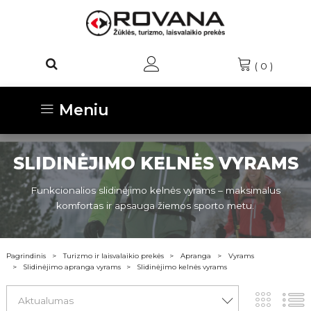
(
0
)
Meniu
SLIDINĖJIMO KELNĖS VYRAMS
Funkcionalios slidinėjimo kelnės vyrams – maksimalus
komfortas ir apsauga žiemos sporto metu.
Pagrindinis
Turizmo ir laisvalaikio prekės
Apranga
Vyrams
Slidinėjimo apranga vyrams
Slidinėjimo kelnės vyrams
Aktualumas