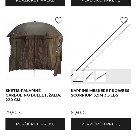
PERŽIŪRĖTI PREKĘ
PERŽIŪRĖTI PREKĘ
SKĖTIS-PALAPINĖ
KARPINĖ MEŠKERĖ PROWESS
GARBOLINO BULLET, ŽALIA,
SCORPIUM 3,9M 3,5 LBS
220 CM
Kaina
Kaina
79,90 €
61,50 €
PERŽIŪRĖTI PREKĘ
PERŽIŪRĖTI PREKĘ