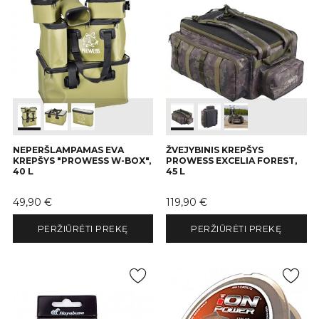
NEPERŠLAMPAMAS EVA
ŽVEJYBINIS KREPŠYS
KREPŠYS "PROWESS W-BOX",
PROWESS EXCELIA FOREST,
40 L
45 L
Kaina
Kaina
49,90 €
119,90 €
PERŽIŪRĖTI PREKĘ
PERŽIŪRĖTI PREKĘ