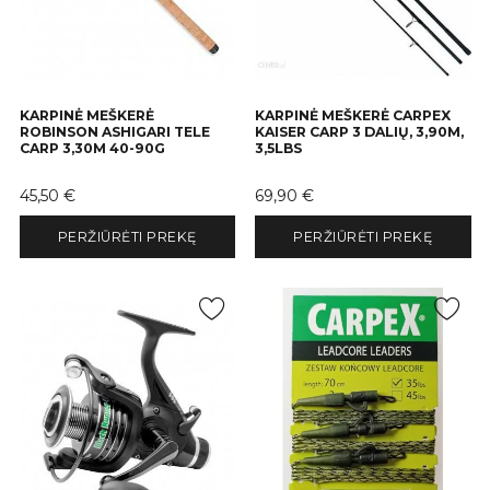
KARPINĖ MEŠKERĖ
KARPINĖ MEŠKERĖ CARPEX
ROBINSON ASHIGARI TELE
KAISER CARP 3 DALIŲ, 3,90M,
CARP 3,30M 40-90G
3,5LBS
Kaina
Kaina
45,50 €
69,90 €
PERŽIŪRĖTI PREKĘ
PERŽIŪRĖTI PREKĘ