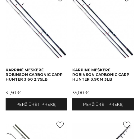
KARPINĖ MEŠKERĖ
KARPINĖ MEŠKERĖ
ROBINSON CARBONIC CARP
ROBINSON CARBONIC CARP
HUNTER 3,60 2,75LB
HUNTER 3.90M 3LB
Kaina
Kaina
31,50 €
35,00 €
PERŽIŪRĖTI PREKĘ
PERŽIŪRĖTI PREKĘ