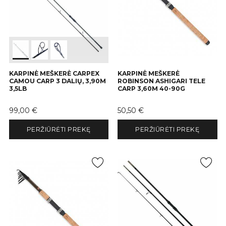
KARPINĖ MEŠKERĖ CARPEX
KARPINĖ MEŠKERĖ
CAMOU CARP 3 DALIŲ, 3,90M
ROBINSON ASHIGARI TELE
3,5LB
CARP 3,60M 40-90G
Kaina
Kaina
99,00 €
50,50 €
PERŽIŪRĖTI PREKĘ
PERŽIŪRĖTI PREKĘ