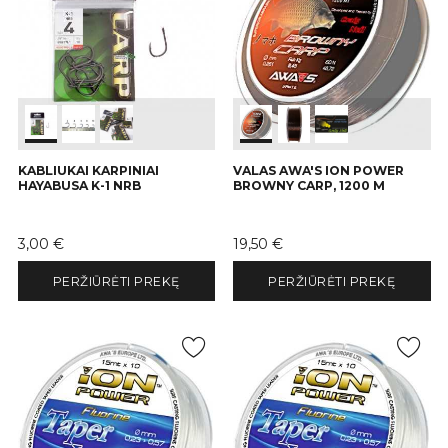
KABLIUKAI KARPINIAI
VALAS AWA'S ION POWER
HAYABUSA K-1 NRB
BROWNY CARP, 1200 M
Kaina
Kaina
3,00 €
19,50 €
PERŽIŪRĖTI PREKĘ
PERŽIŪRĖTI PREKĘ