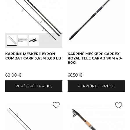
KARPINĖ MEŠKERĖ BYRON
KARPINĖ MEŠKERĖ CARPEX
COMBAT CARP 3,65M 3,00 LB
ROYAL TELE CARP 3,90M 40-
90G
Kaina
Kaina
68,00 €
66,50 €
PERŽIŪRĖTI PREKĘ
PERŽIŪRĖTI PREKĘ