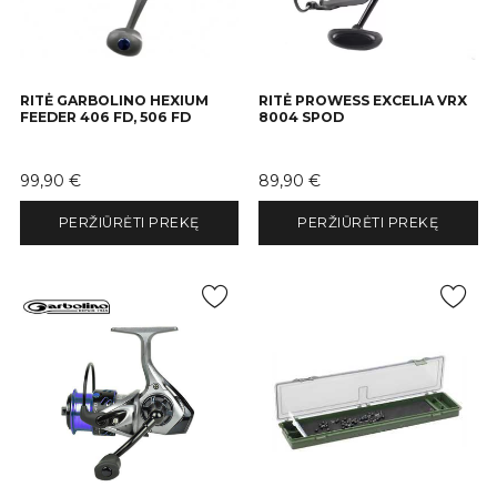
RITĖ GARBOLINO HEXIUM
RITĖ PROWESS EXCELIA VRX
FEEDER 406 FD, 506 FD
8004 SPOD
Kaina
Kaina
99,90 €
89,90 €
PERŽIŪRĖTI PREKĘ
PERŽIŪRĖTI PREKĘ