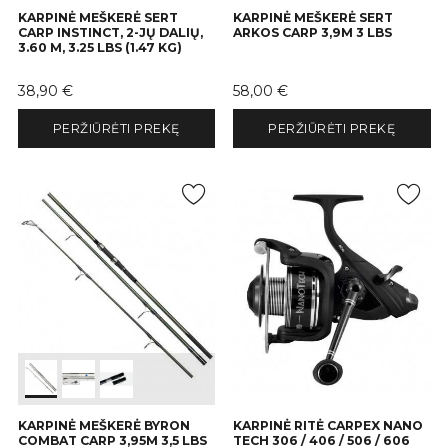
KARPINĖ MEŠKERĖ SERT
KARPINĖ MEŠKERĖ SERT
CARP INSTINCT, 2-JŲ DALIŲ,
ARKOS CARP 3,9M 3 LBS
3.60 M, 3.25 LBS (1.47 KG)
Kaina
Kaina
38,90 €
58,00 €
PERŽIŪRĖTI PREKĘ
PERŽIŪRĖTI PREKĘ
KARPINĖ MEŠKERĖ BYRON
KARPINĖ RITĖ CARPEX NANO
COMBAT CARP 3,95M 3,5 LBS
TECH 306 / 406 / 506 / 606