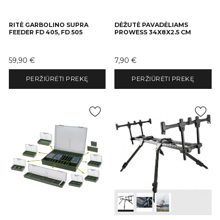
RITĖ GARBOLINO SUPRA
DĖŽUTĖ PAVADĖLIAMS
FEEDER FD 405, FD 505
PROWESS 34X8X2.5 CM
Kaina
Kaina
59,90 €
7,90 €
PERŽIŪRĖTI PREKĘ
PERŽIŪRĖTI PREKĘ