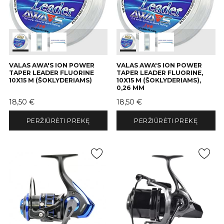
VALAS AWA'S ION POWER
VALAS AWA'S ION POWER
TAPER LEADER FLUORINE
TAPER LEADER FLUORINE,
10X15 M (ŠOKLYDERIAMS)
10X15 M (ŠOKLYDERIAMS),
0,26 MM
Kaina
Kaina
18,50 €
18,50 €
PERŽIŪRĖTI PREKĘ
PERŽIŪRĖTI PREKĘ