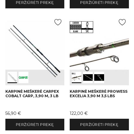
PERŽIŪRĖTI PREKĘ
PERŽIŪRĖTI PREKĘ
KARPINĖ MEŠKERĖ CARPEX
KARPINĖ MEŠKERĖ PROWESS
COBALT CARP, 3,90 M, 3 LB
EXCELIA 3,90 M 3,5 LBS
Kaina
Kaina
56,90 €
122,00 €
PERŽIŪRĖTI PREKĘ
PERŽIŪRĖTI PREKĘ