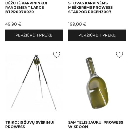
DĖŽUTĖ KARPININKUI
STOVAS KARPINĖMS
RANGEMENT LARGE
MEŠKERĖMS PROWESS
BTPR0070020
STARPOD PRCEH3007
Kaina
Kaina
49,90 €
199,00 €
PERŽIŪRĖTI PREKĘ
PERŽIŪRĖTI PREKĘ
TRIKOJIS ŽUVŲ SVĖRIMUI
SAMTELIS JAUKUI PROWESS
PROWESS
W-SPOON