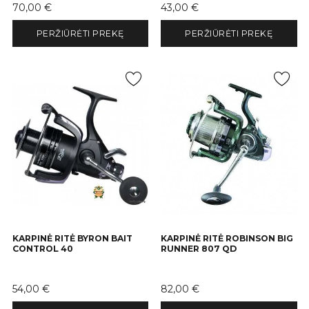
Kaina
Kaina
70,00 €
43,00 €
PERŽIŪRĖTI PREKĘ
PERŽIŪRĖTI PREKĘ
KARPINĖ RITĖ BYRON BAIT
KARPINĖ RITĖ ROBINSON BIG
CONTROL 40
RUNNER 807 QD
Kaina
Kaina
54,00 €
82,00 €