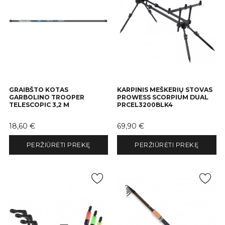
GRAIBŠTO KOTAS
KARPINIS MEŠKERIŲ STOVAS
GARBOLINO TROOPER
PROWESS SCORPIUM DUAL
TELESCOPIC 3,2 M
PRCEL3200BLK4
Kaina
Kaina
18,60 €
69,90 €
PERŽIŪRĖTI PREKĘ
PERŽIŪRĖTI PREKĘ