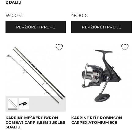
2 DALIŲ
Kaina
Kaina
69,00 €
46,90 €
PERŽIŪRĖTI PREKĘ
PERŽIŪRĖTI PREKĘ
KARPINĖ MEŠKERĖ BYRON
KARPINĖ RITĖ ROBINSON
COMBAT CARP 3,95M 3,50LBS
CARPEX ATOMIUM 508
3DALIŲ