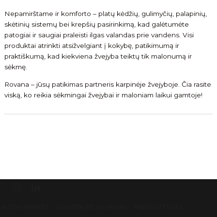
Nepamirštame ir komforto – platų kėdžių, gulimyčių, palapinių,
skėtinių sistemų bei krepšių pasirinkimą, kad galėtumėte
patogiai ir saugiai praleisti ilgas valandas prie vandens. Visi
produktai atrinkti atsižvelgiant į kokybę, patikimumą ir
praktiškumą, kad kiekviena žvejyba teiktų tik malonumą ir
sėkmę.
Rovana – jūsų patikimas partneris karpinėje žvejyboje. Čia rasite
viską, ko reikia sėkmingai žvejybai ir maloniam laikui gamtoje!
AUJOS PREKĖS
SUSISIEKITE SU MUMIS
PARDUOTUVĖS