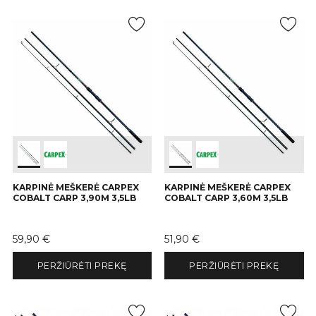
KARPINĖ MEŠKERĖ CARPEX
KARPINĖ MEŠKERĖ CARPEX
COBALT CARP 3,90M 3,5LB
COBALT CARP 3,60M 3,5LB
Kaina
Kaina
59,90 €
51,90 €
PERŽIŪRĖTI PREKĘ
PERŽIŪRĖTI PREKĘ