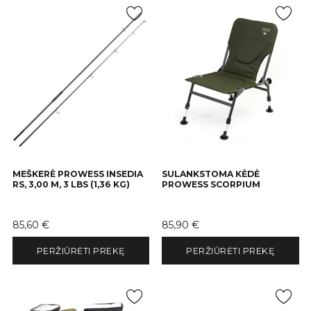
MEŠKERĖ PROWESS INSEDIA
SULANKSTOMA KĖDĖ
RS, 3,00 M, 3 LBS (1,36 KG)
PROWESS SCORPIUM
Kaina
Kaina
85,60 €
85,90 €
PERŽIŪRĖTI PREKĘ
PERŽIŪRĖTI PREKĘ