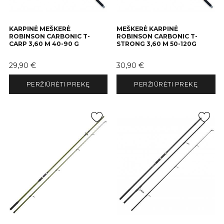
KARPINĖ MEŠKERĖ
MEŠKERĖ KARPINĖ
ROBINSON CARBONIC T-
ROBINSON CARBONIC T-
CARP 3,60 M 40-90 G
STRONG 3,60 M 50-120G
Kaina
Kaina
29,90 €
30,90 €
PERŽIŪRĖTI PREKĘ
PERŽIŪRĖTI PREKĘ