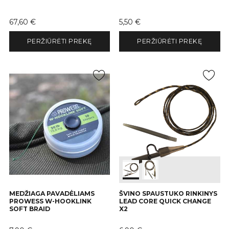
Kaina
Kaina
67,60 €
5,50 €
PERŽIŪRĖTI PREKĘ
PERŽIŪRĖTI PREKĘ
MEDŽIAGA PAVADĖLIAMS
ŠVINO SPAUSTUKO RINKINYS
PROWESS W-HOOKLINK
LEAD CORE QUICK CHANGE
SOFT BRAID
X2