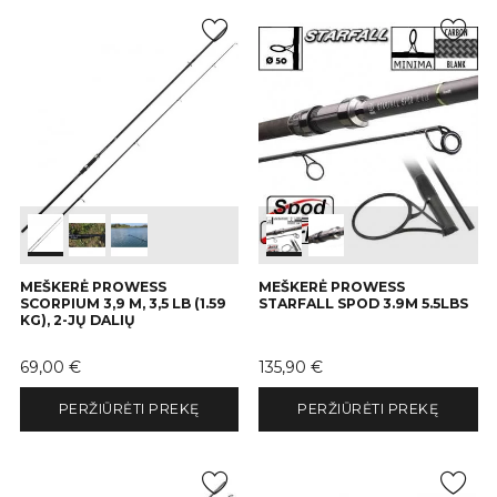
MEŠKERĖ PROWESS
MEŠKERĖ PROWESS
SCORPIUM 3,9 M, 3,5 LB (1.59
STARFALL SPOD 3.9M 5.5LBS
KG), 2-JŲ DALIŲ
Kaina
Kaina
69,00 €
135,90 €
PERŽIŪRĖTI PREKĘ
PERŽIŪRĖTI PREKĘ