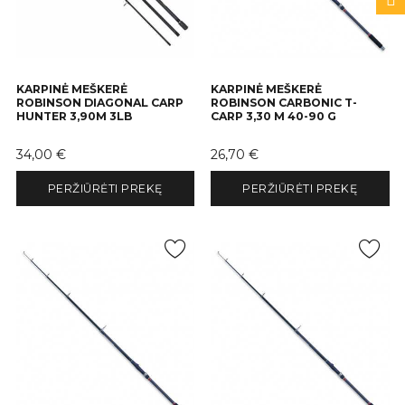
KARPINĖ MEŠKERĖ
KARPINĖ MEŠKERĖ
ROBINSON DIAGONAL CARP
ROBINSON CARBONIC T-
HUNTER 3,90M 3LB
CARP 3,30 M 40-90 G
Kaina
Kaina
34,00 €
26,70 €
PERŽIŪRĖTI PREKĘ
PERŽIŪRĖTI PREKĘ