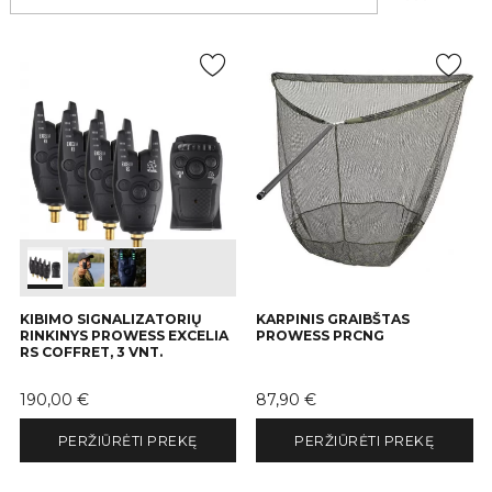
KIBIMO SIGNALIZATORIŲ
KARPINIS GRAIBŠTAS
RINKINYS PROWESS EXCELIA
PROWESS PRCNG
RS COFFRET, 3 VNT.
Kaina
Kaina
190,00 €
87,90 €
PERŽIŪRĖTI PREKĘ
PERŽIŪRĖTI PREKĘ