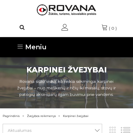
(
0
)
Meniu
KARPINEI ŽVEJYBAI
Rovana siūlo viską, ko reikia sėkmingai karpinei
žvejybai – nuo meškerių ir ričių iki masalų, stovų ir
patogių aksesuarų ilgam buvimui prie vandens.
Pagrindinis
Žvejybos reikmenys
Karpinei žvejybai
Aktualumas