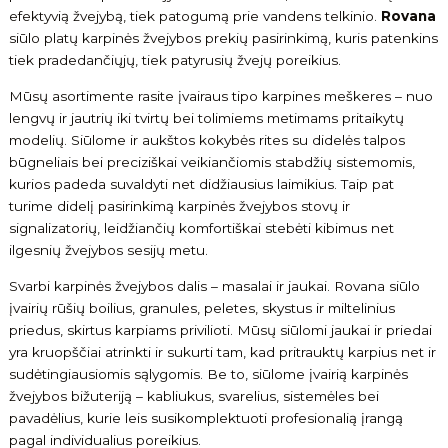
efektyvią žvejybą, tiek patogumą prie vandens telkinio.
Rovana
siūlo platų karpinės žvejybos prekių pasirinkimą, kuris patenkins
tiek pradedančiųjų, tiek patyrusių žvejų poreikius.
Mūsų asortimente rasite įvairaus tipo karpines meškeres – nuo
lengvų ir jautrių iki tvirtų bei tolimiems metimams pritaikytų
modelių. Siūlome ir aukštos kokybės rites su didelės talpos
būgneliais bei preciziškai veikiančiomis stabdžių sistemomis,
kurios padeda suvaldyti net didžiausius laimikius. Taip pat
turime didelį pasirinkimą karpinės žvejybos stovų ir
signalizatorių, leidžiančių komfortiškai stebėti kibimus net
ilgesnių žvejybos sesijų metu.
Svarbi karpinės žvejybos dalis – masalai ir jaukai. Rovana siūlo
įvairių rūšių boilius, granules, peletes, skystus ir miltelinius
priedus, skirtus karpiams privilioti. Mūsų siūlomi jaukai ir priedai
yra kruopščiai atrinkti ir sukurti tam, kad pritrauktų karpius net ir
sudėtingiausiomis sąlygomis. Be to, siūlome įvairią karpinės
žvejybos bižuteriją – kabliukus, svarelius, sistemėles bei
pavadėlius, kurie leis susikomplektuoti profesionalią įrangą
pagal individualius poreikius.