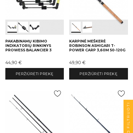
PAKABINAMŲ KIBIMO
KARPINĖ MEŠKERĖ
INDIKATORIŲ RINKINYS
ROBINSON ASHIGARI T-
PROWESS BALANCIER 3
POWER CARP 3,60M 50-120G
Kaina
Kaina
44,90 €
49,90 €
PERŽIŪRĖTI PREKĘ
PERŽIŪRĖTI PREKĘ
FILTRUOTI