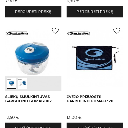
Kaina
Kaina
7,90 €
6,90 €
PERŽIŪRĖTI PREKĘ
PERŽIŪRĖTI PREKĘ
SLIEKŲ SMULKINTUVAS
ŽVEJO PRIJUOSTĖ
GARBOLINO GOMAG1102
GARBOLINO GOMAF1320
Kaina
Kaina
12,50 €
13,00 €