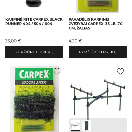
KARPINĖ RITĖ CARPEX BLACK
PAVADĖLIS KARPINEI
RUNNER 404 / 504 / 604
ŽVEJYBAI CARPEX, 35 LB, 70
CM, ŽALIAS
Kaina
Kaina
33,00 €
4,30 €
PERŽIŪRĖTI PREKĘ
PERŽIŪRĖTI PREKĘ