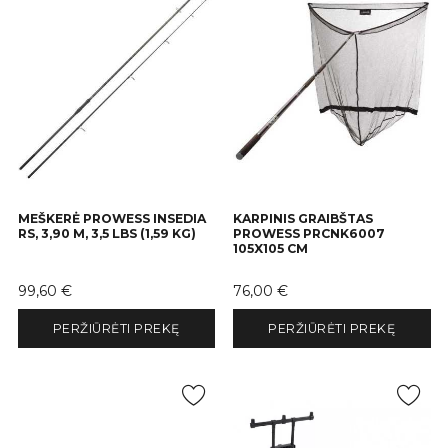
MEŠKERĖ PROWESS INSEDIA
KARPINIS GRAIBŠTAS
RS, 3,90 M, 3,5 LBS (1,59 KG)
PROWESS PRCNK6007
105X105 CM
Kaina
Kaina
99,60 €
76,00 €
PERŽIŪRĖTI PREKĘ
PERŽIŪRĖTI PREKĘ