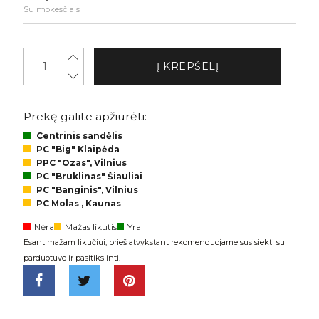
Su mokesčiais
Į KREPŠELĮ
Prekę galite apžiūrėti:
Centrinis sandėlis
PC "Big" Klaipėda
PPC "Ozas", Vilnius
PC "Bruklinas" Šiauliai
PC "Banginis", Vilnius
PC Molas , Kaunas
Nėra
Mažas likutis
Yra
Esant mažam likučiui, prieš atvykstant rekomenduojame susisiekti su
parduotuve ir pasitikslinti.