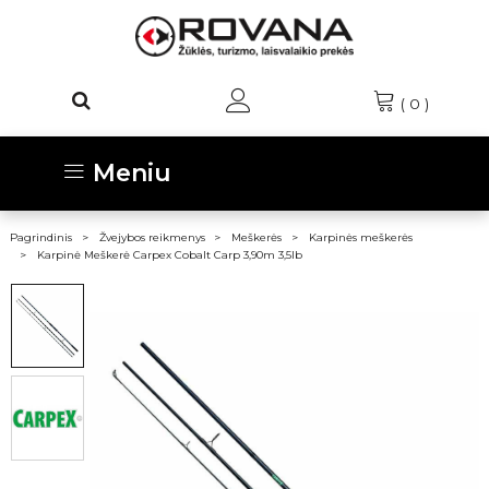
(
0
)
Meniu
Pagrindinis
Žvejybos reikmenys
Meškerės
Karpinės meškerės
Karpinė Meškerė Carpex Cobalt Carp 3,90m 3,5lb