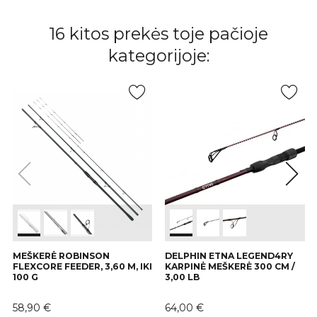
16 kitos prekės toje pačioje
kategorijoje:
MEŠKERĖ ROBINSON
DELPHIN ETNA LEGEND4RY
FLEXCORE FEEDER, 3,60 M, IKI
KARPINĖ MEŠKERĖ 300 CM /
100 G
3,00 LB
Kaina
Kaina
58,90 €
64,00 €