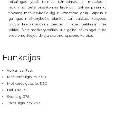
reikalingas ypač tolimas užmetimas, ar masalas į
jaukinimo vietą pristatomas laiveliu) , galima pasirinkti
tinkamą meškerykočio ilgį ir užmetimo galią. Stiprus ir
galingas meškerykočio blankas turi aukštos kokybės,
tvirtus kreipiamuosius žiedus ir labai patikimą ritės
laikiklį. Šiais meškerykočiais Jūs galite sėkmingai ir be
problemų žvejoti dviejų skaitmenų svorio karpius.
Funkcijos
Veiksmas: Fast
Meškerės ilgis, m: 3,90
Meškerės galia, lb: 3,50
Dalių sk.: 3
Svoris, g: 378
Trans. Ilgis, cm: 203