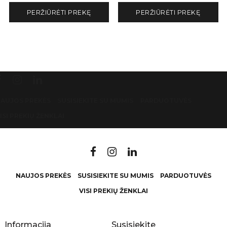
PERŽIŪRĖTI PREKĘ
PERŽIŪRĖTI PREKĘ
AUJOS PREKĖS
SUSISIEKITE SU MUMIS
PARDUOTUVĖS
ISI PREKIŲ ŽENKLAI
NAUJOS PREKĖS
SUSISIEKITE SU MUMIS
PARDUOTUVĖS
VISI PREKIŲ ŽENKLAI
Informacija
Susisiekite