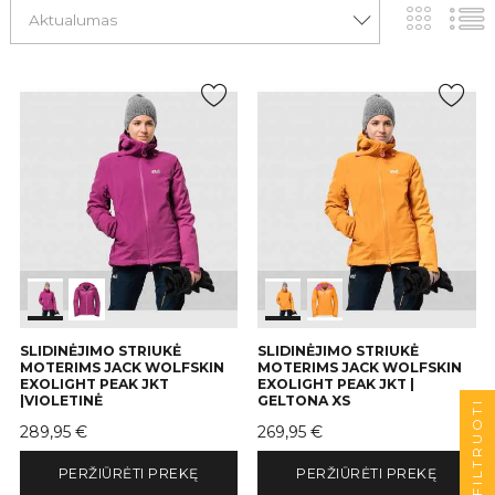
Aktualumas
SLIDINĖJIMO STRIUKĖ
SLIDINĖJIMO STRIUKĖ
MOTERIMS JACK WOLFSKIN
MOTERIMS JACK WOLFSKIN
EXOLIGHT PEAK JKT
EXOLIGHT PEAK JKT |
|VIOLETINĖ
GELTONA XS
FILTRUOTI
Kaina
Kaina
289,95 €
269,95 €
PERŽIŪRĖTI PREKĘ
PERŽIŪRĖTI PREKĘ