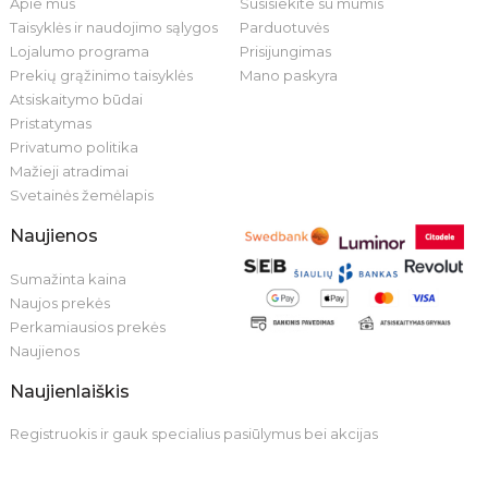
Apie mus
Susisiekite su mumis
Taisyklės ir naudojimo sąlygos
Parduotuvės
Lojalumo programa
Prisijungimas
Prekių grąžinimo taisyklės
Mano paskyra
Atsiskaitymo būdai
Pristatymas
Privatumo politika
Mažieji atradimai
Svetainės žemėlapis
Naujienos
Sumažinta kaina
Naujos prekės
Perkamiausios prekės
Naujienos
Naujienlaiškis
Registruokis ir gauk specialius pasiūlymus bei akcijas