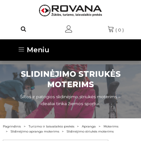
(
0
)
Meniu
SLIDINĖJIMO STRIUKĖS
MOTERIMS
Šiltos ir patogios slidinėjimo striukės moterims –
idealiai tinka žiemos sportui.
Pagrindinis
Turizmo ir laisvalaikio prekės
Apranga
Moterims
Slidinėjimo apranga moterims
Slidinėjimo striukės moterims