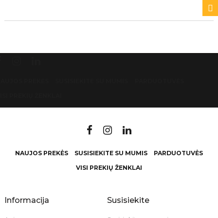
AUJOS PREKĖS
SUSISIEKITE SU MUMIS
PARDUOTUVĖS
ISI PREKIŲ ŽENKLAI
NAUJOS PREKĖS
SUSISIEKITE SU MUMIS
PARDUOTUVĖS
VISI PREKIŲ ŽENKLAI
Informacija
Susisiekite