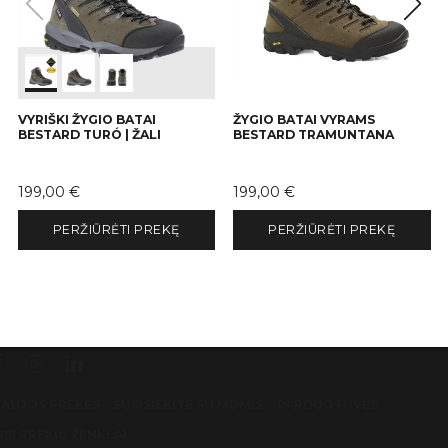
VYRIŠKI ŽYGIO BATAI
ŽYGIO BATAI VYRAMS
BESTARD TURÓ | ŽALI
BESTARD TRAMUNTANA
Kaina
Kaina
199,00 €
199,00 €
PERŽIŪRĖTI PREKĘ
PERŽIŪRĖTI PREKĘ
AUJOS PREKĖS
SUSISIEKITE SU MUMIS
PARDUOTUVĖS
ISI PREKIŲ ŽENKLAI