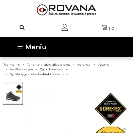
(
0
)
Meniu
Pagrindinis
Turizmo ir laisvalaikio prekės
Apranga
Vyrams
Vyriška avalynė
Žygio batai vyrams
Vyriški žygio batai Bestard Travesa | rudi