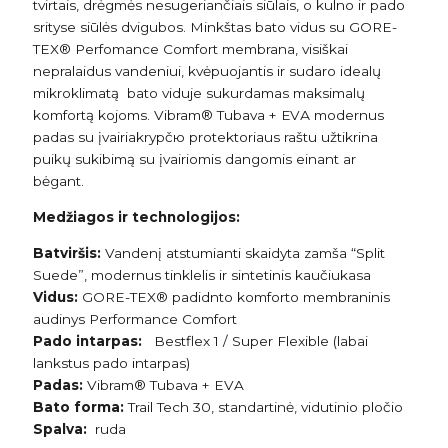
tvirtais, drėgmės nesugeriančiais siūlais, o kulno ir pado
srityse siūlės dvigubos. Minkštas bato vidus su GORE-
TEX® Perfomance Comfort membrana, visiškai
nepralaidus vandeniui, kvėpuojantis ir sudaro idealų
mikroklimatą bato viduje sukurdamas maksimalų
komfortą kojoms. Vibram® Tubava + ЕVА modernus
padas su įvairiakrypčю protektoriaus raštu užtikrina
puikų sukibimą su įvairiomis dangomis einant ar
bėgant.
Medžiagos ir technologijos:
Batviršis:
Vandenį atstumianti skaidyta zamša “Split
Suede”, modernus tinklelis ir sintetinis kaučiukasa
Vidus:
GORE-TEX® padidnto komforto membraninis
audinys Performance Comfort
Pado intarpas:
Bestflex 1 / Super Flexible (labai
lankstus pado intarpas)
Padas:
Vibram® Tubava + EVA
Bato forma:
Trail Tech 30, standartinė, vidutinio pločio
Spalva:
ruda