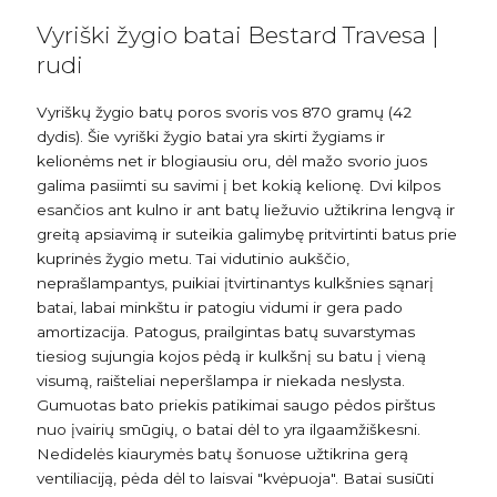
Vyriški žygio batai Bestard Travesa |
rudi
Vyriškų žygio batų poros svoris vos 870 gramų (42
dydis). Šie vyriški žygio batai yra skirti žygiams ir
kelionėms net ir blogiausiu oru, dėl mažo svorio juos
galima pasiimti su savimi į bet kokią kelionę. Dvi kilpos
esančios ant kulno ir ant batų liežuvio užtikrina lengvą ir
greitą apsiavimą ir suteikia galimybę pritvirtinti batus prie
kuprinės žygio metu. Tai vidutinio aukščio,
neprašlampantys, puikiai įtvirtinantys kulkšnies sąnarį
batai, labai minkštu ir patogiu vidumi ir gera pado
amortizacija. Patogus, prailgintas batų suvarstymas
tiesiog sujungia kojos pėdą ir kulkšnį su batu į vieną
visumą, raišteliai neperšlampa ir niekada neslysta.
Gumuotas bato priekis patikimai saugo pėdos pirštus
nuo įvairių smūgių, o batai dėl to yra ilgaamžiškesni.
Nedidelės kiaurymės batų šonuose užtikrina gerą
ventiliaciją, pėda dėl to laisvai "kvėpuoja". Batai susiūti