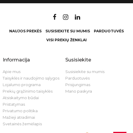
NAUJOS PREKĖS
SUSISIEKITE SU MUMIS
PARDUOTUVĖS
VISI PREKIŲ ŽENKLAI
Informacija
Susisiekite
Apie mus
Susisiekite su mumis
Taisyklės ir naudojimo sąlygos
Parduotuvės
Lojalumo programa
Prisijungimas
Prekių grąžinimo taisyklės
Mano paskyra
Atsiskaitymo būdai
Pristatymas
Privatumo politika
Mažieji atradimai
Svetainės žemėlapis