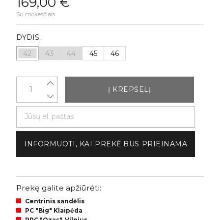
169,00 €
Su mokesčiais
DYDIS:
42
43
44
45
46
Į KREPŠELĮ
INFORMUOTI, KAI PREKĖ BUS PRIEINAMA
Prekę galite apžiūrėti:
Centrinis sandėlis
PC "Big" Klaipėda
PPC "Ozas", Vilnius