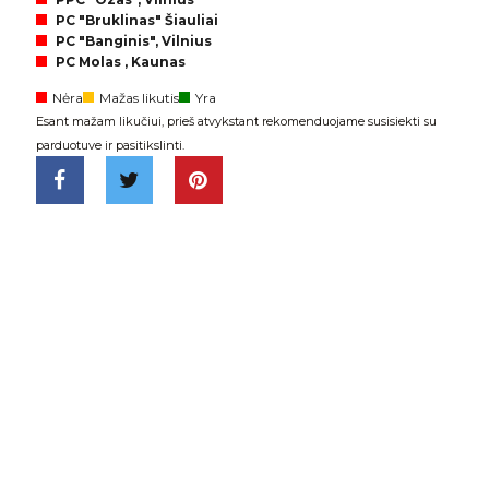
PC "Bruklinas" Šiauliai
PC "Banginis", Vilnius
PC Molas , Kaunas
Nėra
Mažas likutis
Yra
Esant mažam likučiui, prieš atvykstant rekomenduojame susisiekti su
parduotuve ir pasitikslinti.