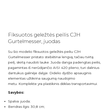
Fiksuotos geležtės peilis CJH
Gurtelmesser, juodas
Su šio modelio fiksuotos geležtės peiliu CJH
Gurtelmesser pristato stebėtinai lengvą, tačiau tvirtą
peilį, skirtą naudoti lauke. Juoda danga padengtas peilis,
pagamintas iš nerūdijančio AISI 420 plieno, turi dalinius
dantukus galinėje dalyje. Didelio dydžio apsauginis
elementas užtikrina saugumą naudojimo
metu. Komplekte yra plastikinis dėklas transportavimui.
Savybės:
Spalva: juoda;
Bendras ilgis: 30,8 cm;