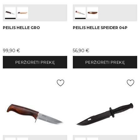
PEILIS HELLE GRO
PEILIS HELLE SPEIDER 04P
Kaina
Kaina
99,90 €
56,90 €
PERŽIŪRĖTI PREKĘ
PERŽIŪRĖTI PREKĘ