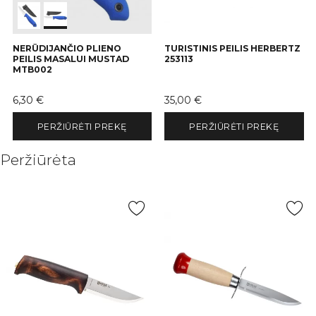
NERŪDIJANČIO PLIENO
TURISTINIS PEILIS HERBERTZ
PEILIS MASALUI MUSTAD
253113
MTB002
Kaina
Kaina
6,30 €
35,00 €
PERŽIŪRĖTI PREKĘ
PERŽIŪRĖTI PREKĘ
Peržiūrėta