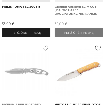
PEILIS PUMA TEC 300613
GERBER ARMBAR SLIM CUT
„BALTIC HAZE“
DAUGIAFUNKCINIS ĮRANKIS
Kaina
Kaina
53,90 €
36,00 €
PERŽIŪRĖTI PREKĘ
PERŽIŪRĖTI PREKĘ
KIŠENINIS PEILIS GERBER
NIETO LUCUS 120 FIKSUOTOS