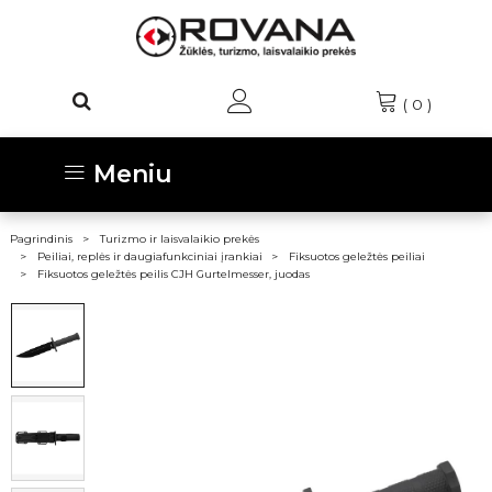
(
0
)
Meniu
Pagrindinis
Turizmo ir laisvalaikio prekės
Peiliai, replės ir daugiafunkciniai įrankiai
Fiksuotos geležtės peiliai
Fiksuotos geležtės peilis CJH Gurtelmesser, juodas