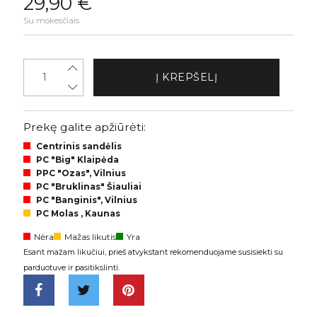
29,90 €
Su mokesčiais
Į KREPŠELĮ
Prekę galite apžiūrėti:
Centrinis sandėlis
PC "Big" Klaipėda
PPC "Ozas", Vilnius
PC "Bruklinas" Šiauliai
PC "Banginis", Vilnius
PC Molas , Kaunas
Nėra
Mažas likutis
Yra
Esant mažam likučiui, prieš atvykstant rekomenduojame susisiekti su
parduotuve ir pasitikslinti.