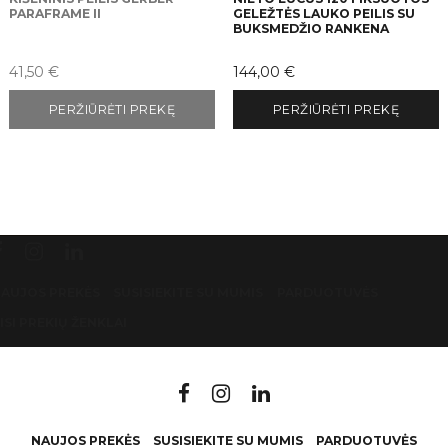
PARAFRAME II
GELEŽTĖS LAUKO PEILIS SU
BUKSMEDŽIO RANKENA
Kaina
Kaina
41,50 €
144,00 €
PERŽIŪRĖTI PREKĘ
PERŽIŪRĖTI PREKĘ
AUJOS PREKĖS
SUSISIEKITE SU MUMIS
PARDUOTUVĖS
ISI PREKIŲ ŽENKLAI
NAUJOS PREKĖS
SUSISIEKITE SU MUMIS
PARDUOTUVĖS