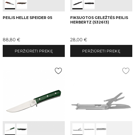
PEILIS HELLE SPEIDER 05
FIKSUOTOS GELEŽTĖS PEILIS
HERBERTZ (532613)
Kaina
Kaina
88,80 €
28,00 €
PERŽIŪRĖTI PREKĘ
PERŽIŪRĖTI PREKĘ