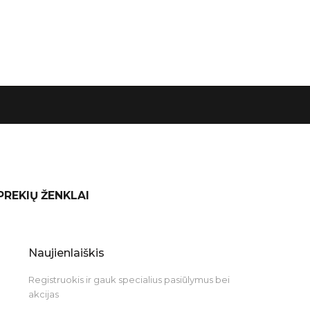
 PREKIŲ ŽENKLAI
Naujienlaiškis
Registruokis ir gauk specialius pasiūlymus bei
akcijas