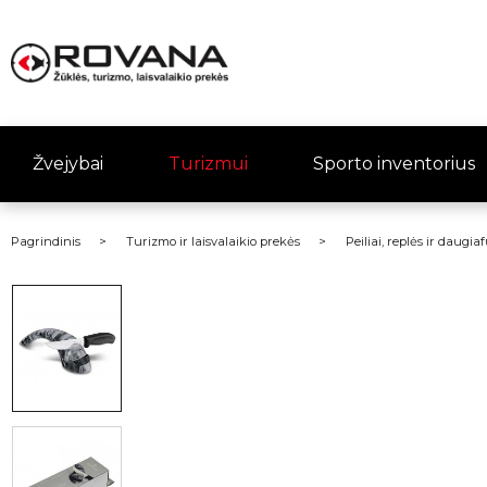
Žvejybai
Turizmui
Sporto inventorius
Pagrindinis
Turizmo ir laisvalaikio prekės
Peiliai, replės ir daugia