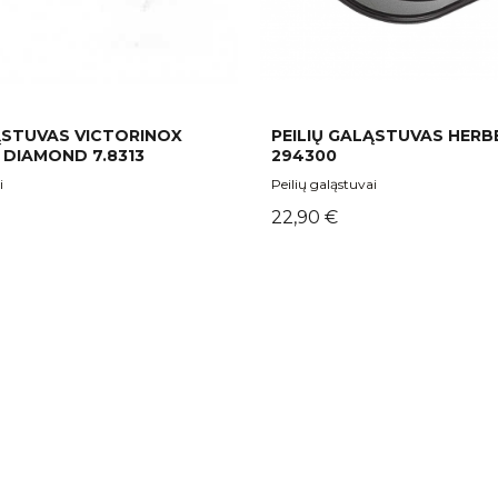
ĄSTUVAS VICTORINOX
PEILIŲ GALĄSTUVAS HERB
 DIAMOND 7.8313
294300
i
Peilių galąstuvai
Kaina
22,90 €