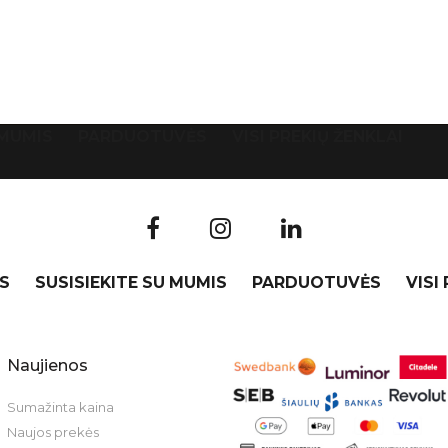
 MUMIS
PARDUOTUVĖS
VISI PREKIŲ ŽENKLAI
S
SUSISIEKITE SU MUMIS
PARDUOTUVĖS
VISI
Naujienos
Sumažinta kaina
Naujos prekės