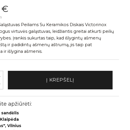
 €
s
Galąstuvas Peiliams Su Keramikos Diskais Victorinox
ogus virtuvės galąstuvas, leidžiantis greitai atkurti peilių
ybes. Įrankis sukurtas taip, kad išlygintų ašmenų
štą ir padidintų ašmenų aštrumą, jis taip pat
 ir išlygina ašmenis.
Į KREPŠELĮ
te apžiūrėti:
 sandėlis
 Klaipėda
", Vilnius