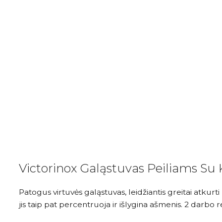
Victorinox Galąstuvas Peiliams Su K
Patogus virtuvės galąstuvas, leidžiantis greitai atkur
jis taip pat percentruoja ir išlygina ašmenis. 2 darbo r