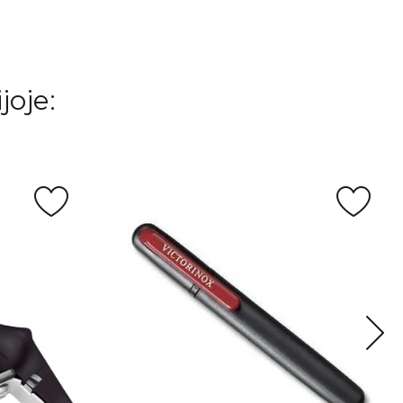
joje: