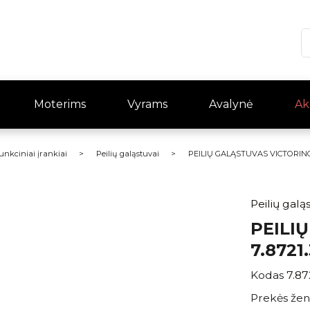
Moterims
Vyrams
Avalynė
Ak
funkciniai įrankiai
Peilių galąstuvai
PEILIŲ GALĄSTUVAS VICTORINOX 
Peilių galą
PEILI
7.8721
Kodas
7.87
Prekės žen