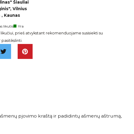
inas" Šiauliai
nis", Vilnius
 , Kaunas
s likutis
Yra
ikučiui, prieš atvykstant rekomenduojame susisiekti su
pasitikslinti.
intų ašmenų pjovimo kraštą ir padidintų ašmenų aštrumą,