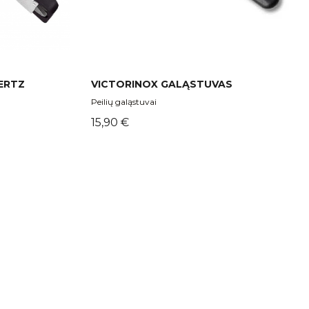
ERTZ
VICTORINOX GALĄSTUVAS
Peilių galąstuvai
Kaina
15,90 €