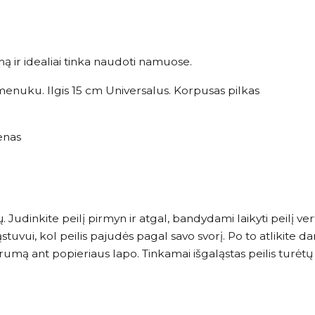
ą ir idealiai tinka naudoti namuose.
enuku. Ilgis 15 cm Universalus. Korpusas pilkas
enas
Judinkite peilį pirmyn ir atgal, bandydami laikyti peilį verti
stuvui, kol peilis pajudės pagal savo svorį. Po to atlikite 
rumą ant popieriaus lapo. Tinkamai išgaląstas peilis turėtų 