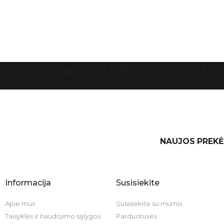
NAUJOS PREKĖS
SUSISIEKITE SU
NAUJOS PREKĖ
Informacija
Susisiekite
Apie mus
Susisiekite su mumis
Taisyklės ir naudojimo sąlygos
Parduotuvės