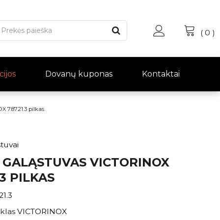
(
0
)
cijos
Dovanų kuponas
Kontaktai
7.8721.3 pilkas
stuvai
Ų GALĄSTUVAS VICTORINOX
.3 PILKAS
21.3
klas
VICTORINOX