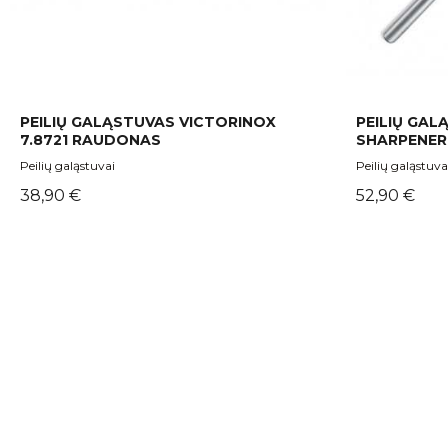
PEILIŲ GALĄSTUVAS VICTORINOX
PEILIŲ GAL
7.8721 RAUDONAS
SHARPENER
Peilių galąstuvai
Peilių galąstuva
Kaina
Kaina
38,90 €
52,90 €