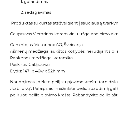
1. galandimas
2. redagavimas
Produktas sukurtas atsižvelgiant į saugiausią tvarkym
Galąstuvas Victorinox keramikiniu užgalandinimo akm
Gamintojas: Victorinox AG, Šveicarija
Ašmenų medžiaga: aukštos kokybės, nerūdijantis pli
Rankenos medžiaga: keramika
Paskirtis: Galąstuvas
Dydis: 147l x 46w x 52h mm
Naudojimas: Įdėkite peilį su pjovimo kraštu tarp diskų. 
„kabliukų“. Palaipsniui mažinkite peilio spaudimą galą
poliruoti peilio pjovimo kraštą. Pabandykite peilio ašt