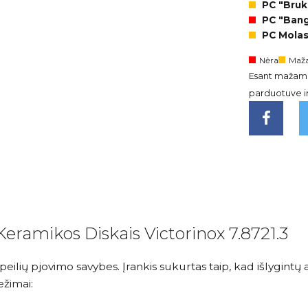
PC "Brukl
PC "Bangi
PC Molas
Nėra
Maža
Esant mažam l
parduotuve ir 
eramikos Diskais Victorinox 7.8721.3
ti peilių pjovimo savybes. Įrankis sukurtas taip, kad išlyg
ežimai: