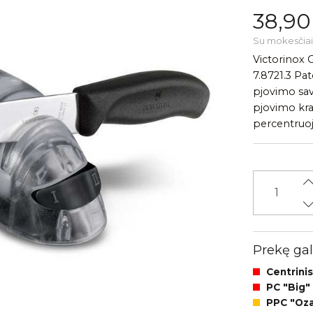
38,90
Su mokesčiai
Victorinox 
7.8721.3 Pat
pjovimo sav
pjovimo kra
percentruoja
Prekę gali
Centrinis
PC "Big"
PPC "Ozas