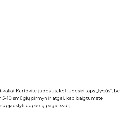
kaliai. Kartokite judesius, kol judesiai taps „lygūs“, be
dar 5-10 smūgių pirmyn ir atgal, kad baigtumėte
supjaustyti popierių pagal svorį.