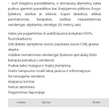
- surf žvejybos pavadėliams, o storiausių diametrų valas
puikus gaminti pavadėlius kai žvejojamos plėšrios žuvys:
lydekos, sterkai ar ešeriai. Super skaidrus, aiškiai
permatomas, bespalvis, visiškai nepastebimas
vandenyje, slęstantis, ritinėlyje 20 metrų valo.
Valas yra pagamintas iš aukščiausios kokybės 100%
fluorokarbono
Dėl didelio santykinio svorio (savitasis svoris 1,78) greitai
skęsta
Visiškai nematomas vandenyje (šviesos spindulių lūžio
kampas panašus į vandens)
Puikiai laiko mazgus ir linijinį įtempimą
Mažo tamprumo todėl labai jautrus ir informatyvus
Jis nesugeria vandens
Atsparus trinčiai
Neturi atminties
Pagamintas Japonijoje
Artikulas
Ilgis [m]
Modelis