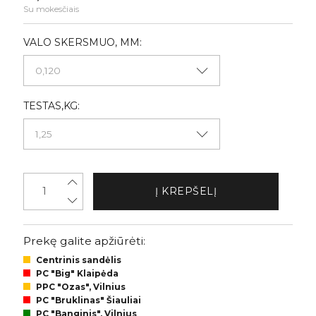
Su mokesčiais
VALO SKERSMUO, MM:
TESTAS,KG:
Į KREPŠELĮ
Prekę galite apžiūrėti:
Centrinis sandėlis
PC "Big" Klaipėda
PPC "Ozas", Vilnius
PC "Bruklinas" Šiauliai
PC "Banginis", Vilnius