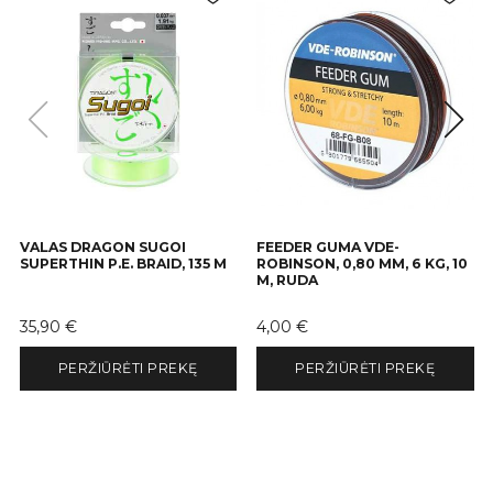
VALAS DRAGON SUGOI
FEEDER GUMA VDE-
SUPERTHIN P.E. BRAID, 135 M
ROBINSON, 0,80 MM, 6 KG, 10
M, RUDA
Kaina
Kaina
35,90 €
4,00 €
PERŽIŪRĖTI PREKĘ
PERŽIŪRĖTI PREKĘ