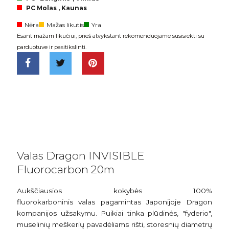
PC Molas , Kaunas
Nėra
Mažas likutis
Yra
Esant mažam likučiui, prieš atvykstant rekomenduojame susisiekti su
parduotuve ir pasitikslinti.
Valas Dragon INVISIBLE
Fluorocarbon 20m
Aukščiausios kokybės 100%
fluorokarboninis valas pagamintas Japonijoje Dragon
kompanijos užsakymu. Puikiai tinka plūdinės, "fyderio",
muselinių meškerių pavadėliams rišti, storesnių diametrų