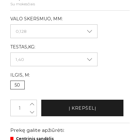
Su mokesčiais
VALO SKERSMUO, MM:
TESTAS,KG:
ILGIS, M:
50
Į KREPŠELĮ
Prekę galite apžiūrėti:
Centrinis sandėlis