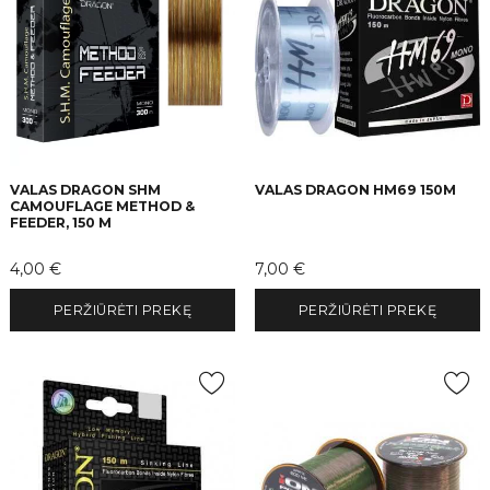
VALAS DRAGON SHM
VALAS DRAGON HM69 150M
CAMOUFLAGE METHOD &
FEEDER, 150 M
Kaina
Kaina
4,00 €
7,00 €
PERŽIŪRĖTI PREKĘ
PERŽIŪRĖTI PREKĘ