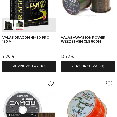
VALAS DRAGON HM80 PRO,
VALAS AWA'S ION POWER
150 M
WEEDSTASH CLS 600M
Kaina
Kaina
9,00 €
13,90 €
PERŽIŪRĖTI PREKĘ
PERŽIŪRĖTI PREKĘ