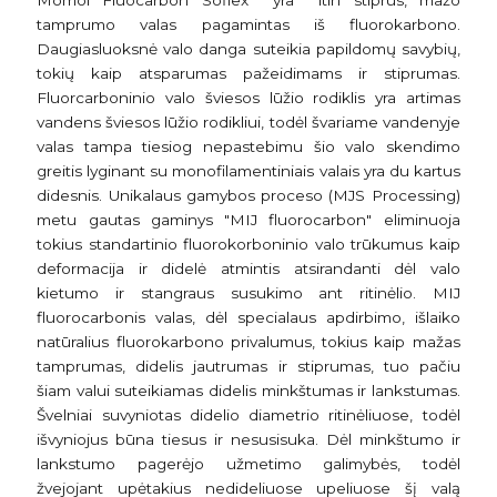
Momoi Fluocarbon Soflex yra itin stiprus, mažo
tamprumo valas pagamintas iš fluorokarbono.
Daugiasluoksnė valo danga suteikia papildomų savybių,
tokių kaip atsparumas pažeidimams ir stiprumas.
Fluorcarboninio valo šviesos lūžio rodiklis yra artimas
vandens šviesos lūžio rodikliui, todėl švariame vandenyje
valas tampa tiesiog nepastebimu šio valo skendimo
greitis lyginant su monofilamentiniais valais yra du kartus
didesnis. Unikalaus gamybos proceso (MJS Processing)
metu gautas gaminys "MIJ fluorocarbon" eliminuoja
tokius standartinio fluorokorboninio valo trūkumus kaip
deformacija ir didelė atmintis atsirandanti dėl valo
kietumo ir stangraus susukimo ant ritinėlio. MIJ
fluorocarbonis valas, dėl specialaus apdirbimo, išlaiko
natūralius fluorokarbono privalumus, tokius kaip mažas
tamprumas, didelis jautrumas ir stiprumas, tuo pačiu
šiam valui suteikiamas didelis minkštumas ir lankstumas.
Švelniai suvyniotas didelio diametrio ritinėliuose, todėl
išvyniojus būna tiesus ir nesusisuka. Dėl minkštumo ir
lankstumo pagerėjo užmetimo galimybės, todėl
žvejojant upėtakius nedideliuose upeliuose šį valą