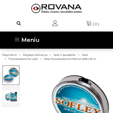
(
0
)
Meniu
Pagrindinis
Žvejybos reikmenys
Valai ir pavadėliai
Valai
Fluorokarboniniai valai
Valas fluorokarboninis Momoi Soflex 50 m