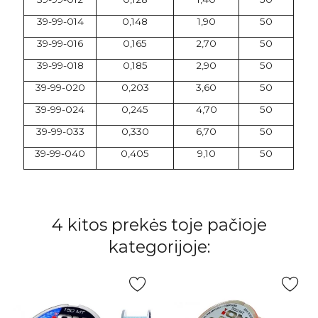
39-99-014
0,148
1,90
50
39-99-016
0,165
2,70
50
39-99-018
0,185
2,90
50
39-99-020
0,203
3,60
50
39-99-024
0,245
4,70
50
39-99-033
0,330
6,70
50
39-99-040
0,405
9,10
50
4 kitos prekės toje pačioje
kategorijoje: