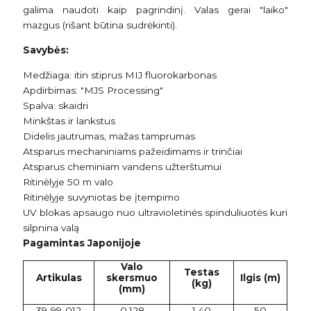
galima naudoti kaip pagrindinį. Valas gerai "laiko"
mazgus (rišant būtina sudrėkinti).
Savybės:
Medžiaga: itin stiprus MIJ fluorokarbonas
Apdirbimas: "MJS Processing"
Spalva: skaidri
Minkštas ir lankstus
Didelis jautrumas, mažas tamprumas
Atsparus mechaniniams pažeidimams ir trinčiai
Atsparus cheminiam vandens užterštumui
Ritinėlyje 50 m valo
Ritinėlyje suvyniotas be įtempimo
UV blokas apsaugo nuo ultravioletinės spinduliuotės kuri
silpnina valą
Pagamintas Japonijoje
Valo
Testas
Artikulas
skersmuo
Ilgis (m)
(kg)
(mm)
39-99-012
0,128
1,40
50