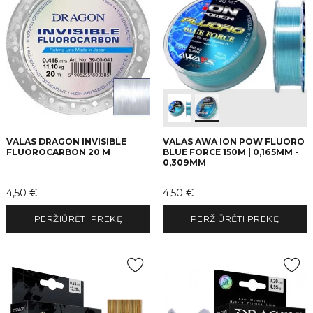
VALAS DRAGON INVISIBLE
VALAS AWA ION POW FLUORO
FLUOROCARBON 20 M
BLUE FORCE 150M | 0,165MM -
0,309MM
Kaina
Kaina
4,50 €
4,50 €
PERŽIŪRĖTI PREKĘ
PERŽIŪRĖTI PREKĘ