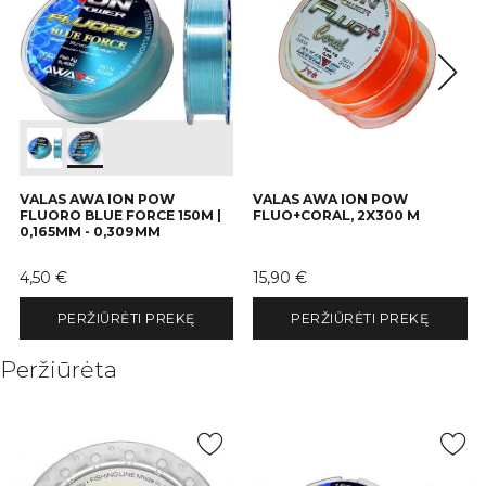
VALAS AWA ION POW
VALAS AWA ION POW
FLUORO BLUE FORCE 150M |
FLUO+CORAL, 2X300 M
0,165MM - 0,309MM
Kaina
Kaina
4,50 €
15,90 €
PERŽIŪRĖTI PREKĘ
PERŽIŪRĖTI PREKĘ
Peržiūrėta