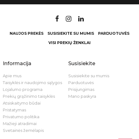
NAUJOS PREKĖS
SUSISIEKITE SU MUMIS
PARDUOTUVĖS
VISI PREKIŲ ŽENKLAI
Informacija
Susisiekite
Apie mus
Susisiekite su mumis
Taisyklės ir naudojimo sąlygos
Parduotuvės
Lojalumo programa
Prisijungimas
Prekių grąžinimo taisyklės
Mano paskyra
Atsiskaitymo būdai
Pristatymas
Privatumo politika
Mažieji atradimai
Svetainės žemėlapis