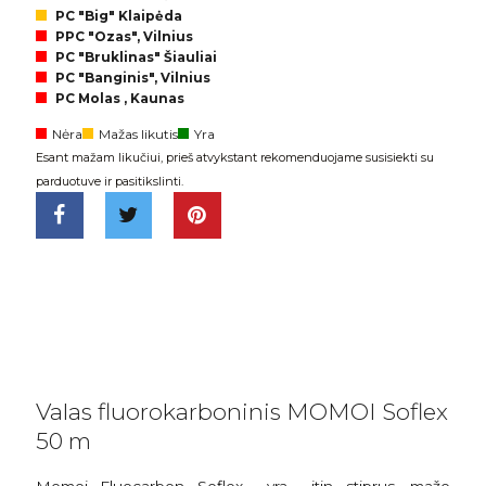
PC "Big" Klaipėda
PPC "Ozas", Vilnius
PC "Bruklinas" Šiauliai
PC "Banginis", Vilnius
PC Molas , Kaunas
Nėra
Mažas likutis
Yra
Esant mažam likučiui, prieš atvykstant rekomenduojame susisiekti su
parduotuve ir pasitikslinti.
Valas fluorokarboninis MOMOI Soflex
50 m