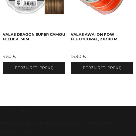
VALAS DRAGON SUPER CAMOU
VALAS AWA ION POW
FEEDER 150M
FLUO+CORAL, 2X300 M
Kaina
Kaina
4,50 €
15,90 €
PERŽIŪRĖTI PREKĘ
PERŽIŪRĖTI PREKĘ
AUJOS PREKĖS
SUSISIEKITE SU MUMIS
PARDUOTUVĖS
ISI PREKIŲ ŽENKLAI