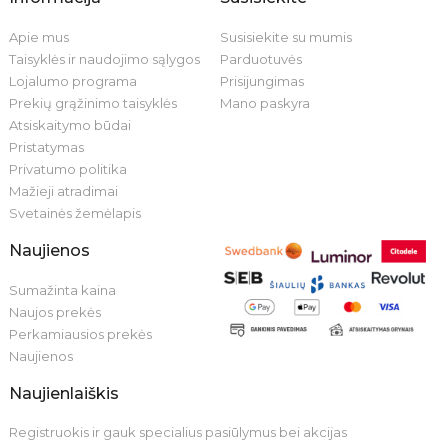
Apie mus
Susisiekite su mumis
Taisyklės ir naudojimo sąlygos
Parduotuvės
Lojalumo programa
Prisijungimas
Prekių grąžinimo taisyklės
Mano paskyra
Atsiskaitymo būdai
Pristatymas
Privatumo politika
Mažieji atradimai
Svetainės žemėlapis
Naujienos
Sumažinta kaina
Naujos prekės
Perkamiausios prekės
Naujienos
Naujienlaiškis
Registruokis ir gauk specialius pasiūlymus bei akcijas