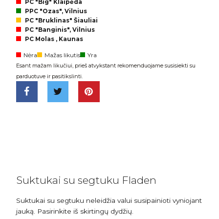
PC "Big" Klaipėda
PPC "Ozas", Vilnius
PC "Bruklinas" Šiauliai
PC "Banginis", Vilnius
PC Molas , Kaunas
Nėra
Mažas likutis
Yra
Esant mažam likučiui, prieš atvykstant rekomenduojame susisiekti su
parduotuve ir pasitikslinti.
Suktukai su segtuku Fladen
Suktukai su segtuku neleidžia valui susipainioti vyniojant
jauką. Pasirinkite iš skirtingų dydžių.