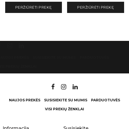
PERŽIŪRĖTI PREKĘ
PERŽIŪRĖTI PREKĘ
AUJOS PREKĖS
SUSISIEKITE SU MUMIS
PARDUOTUVĖS
ISI PREKIŲ ŽENKLAI
NAUJOS PREKĖS
SUSISIEKITE SU MUMIS
PARDUOTUVĖS
VISI PREKIŲ ŽENKLAI
Informacija
Susisiekite