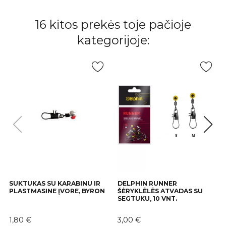
16 kitos prekės toje pačioje
kategorijoje:
SUKTUKAS SU KARABINU IR
DELPHIN RUNNER
PLASTMASINE ĮVORE, BYRON
ŠĖRYKLĖLĖS ATVADAS SU
SEGTUKU, 10 VNT.
Kaina
Kaina
1,80 €
3,00 €