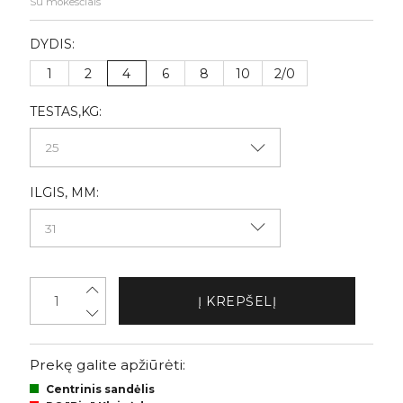
Su mokesčiais
DYDIS:
1
2
4
6
8
10
2/0
TESTAS,KG:
ILGIS, MM:
Į KREPŠELĮ
Prekę galite apžiūrėti:
Centrinis sandėlis