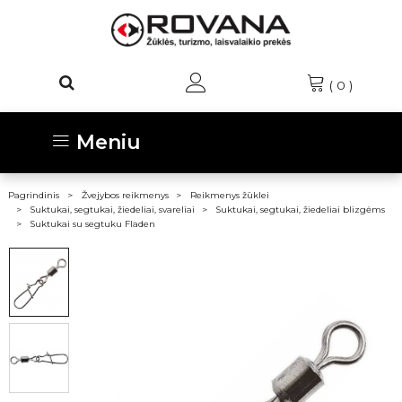
(
0
)
Meniu
Pagrindinis
Žvejybos reikmenys
Reikmenys žūklei
Suktukai, segtukai, žiedeliai, svareliai
Suktukai, segtukai, žiedeliai blizgėms
Suktukai su segtuku Fladen