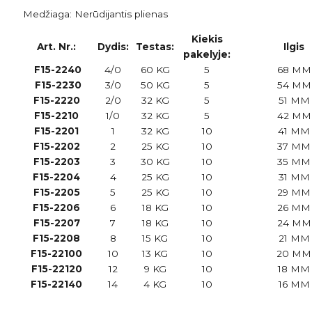
Medžiaga: Nerūdijantis plienas
Kiekis
Art. Nr.:
Dydis:
Testas:
Ilgis
pakelyje:
F15-2240
4/0
60 KG
5
68 MM
F15-2230
3/0
50 KG
5
54 MM
F15-2220
2/0
32 KG
5
51 MM
F15-2210
1/0
32 KG
5
42 MM
F15-2201
1
32 KG
10
41 MM
F15-2202
2
25 KG
10
37 MM
F15-2203
3
30 KG
10
35 MM
F15-2204
4
25 KG
10
31 MM
F15-2205
5
25 KG
10
29 MM
F15-2206
6
18 KG
10
26 MM
F15-2207
7
18 KG
10
24 MM
F15-2208
8
15 KG
10
21 MM
F15-22100
10
13 KG
10
20 MM
F15-22120
12
9 KG
10
18 MM
F15-22140
14
4 KG
10
16 MM