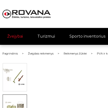
Žvejybai
Turizmui
Sporto inventorius
Pagrindinis
Žvejybos reikmenys
Reikmenys žūklei
PVA ir k