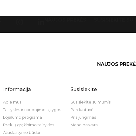
NAUJOS PREKĖS
SUSISIEKITE SU
NAUJOS PREKĖ
Informacija
Susisiekite
Apie mus
Susisiekite su mumis
Taisyklės ir naudojimo sąlygos
Parduotuvės
Lojalumo programa
Prisijungimas
Prekių grąžinimo taisyklės
Mano paskyra
Atsiskaitymo būdai