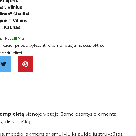
 Klaipėda
", Vilnius
inas" Šiauliai
nis", Vilnius
 , Kaunas
s likutis
Yra
ikučiui, prieš atvykstant rekomenduojame susisiekti su
pasitikslinti.
komplektą
vienoje vietoje. Jame esantys elementai
gą diskretišką.
s, medžio, akmens ar smulkių kriauklelių struktūras.