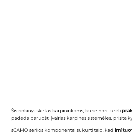
Šis rinkinys skirtas karpininkams, kurie nori turėti
pra
padeda paruošti įvairias karpines sistemėles, prisitaikyt
sCAMO serijos komponentai sukurti taip, kad
imituo