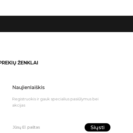
 PREKIŲ ŽENKLAI
Naujienlaiškis
Registruokis ir gauk specialius pasiūlymus bei
akcijas
Siųsti