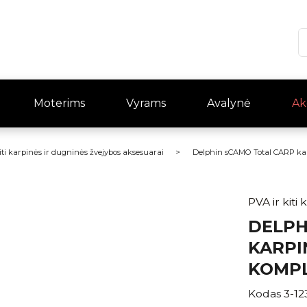
Moterims
Vyrams
Avalynė
Ak
iti karpinės ir dugninės žvejybos aksesuarai
Delphin sCAMO Total CARP karp
PVA ir kiti
DELPH
KARPIN
KOMP
Kodas
3-12