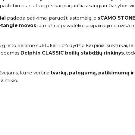
stebimas, o atsargūs karpiai jaučiasi saugiau žvejybos vie
iai
padeda patikimai paruošti sistemėlę, o
sCAMO STONEZ 
-tangle movos
sumažina pavadėlio susipainiojimo riziką m
 greito keitimo suktukai ir #4 dydžio karpiniai suktukai, lei
ridedamas
Delphin CLASSIC boilių stabdžių rinkinys
, tod
žvejams, kurie vertina
tvarką, patogumą, patikimumą i
laimikio.