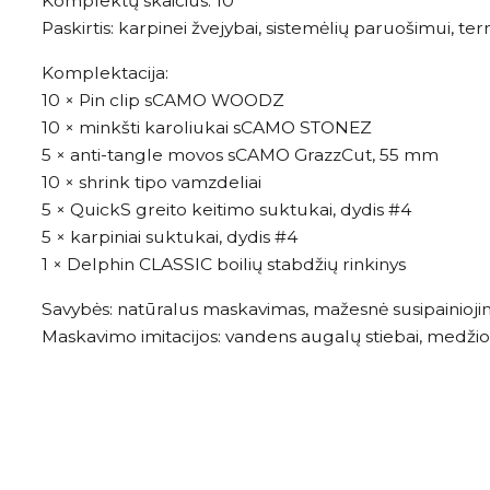
Komplektų skaičius: 10
Paskirtis: karpinei žvejybai, sistemėlių paruošimui, t
Komplektacija:
10 × Pin clip sCAMO WOODZ
10 × minkšti karoliukai sCAMO STONEZ
5 × anti-tangle movos sCAMO GrazzCut, 55 mm
10 × shrink tipo vamzdeliai
5 × QuickS greito keitimo suktukai, dydis #4
5 × karpiniai suktukai, dydis #4
1 × Delphin CLASSIC boilių stabdžių rinkinys
Savybės: natūralus maskavimas, mažesnė susipainiojim
Maskavimo imitacijos: vandens augalų stiebai, medžio