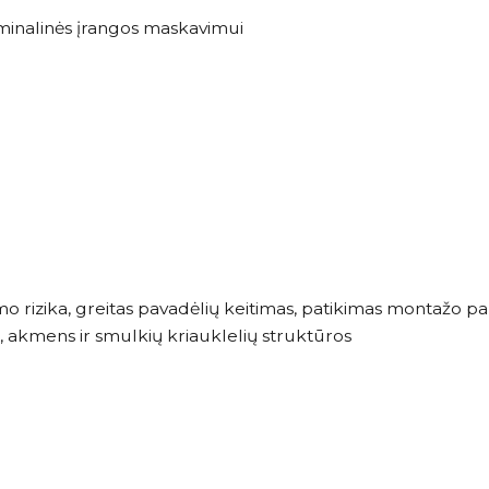
erminalinės įrangos maskavimui
o rizika, greitas pavadėlių keitimas, patikimas montažo p
, akmens ir smulkių kriauklelių struktūros