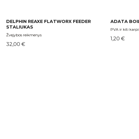
DELPHIN REAXE FLATWORX FEEDER
ADATA BOIL
STALIUKAS
PVA ir kiti karp
Žvejybos reikmenys
Kaina
1,20 €
Kaina
32,00 €