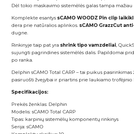
Dėl tokio maskavimo sistemėlės galas tampa mažiau pa
Komplekte esantys
sCAMO WOODZ Pin clip laikikl
dera prie natūralios aplinkos.
sCAMO GrazzCut anti
dugne.
Rinkinyje taip pat yra
shrink tipo vamzdeliai
, QuickS
sujungti pagrindines sistemėlės dalis. Papildomai p
po ranka.
Delphin sCAMO Total CARP – tai puikus pasirinkimas 
pasiruošti žvejybai ir priartins prie laukiamo trofėjinio 
Specifikacijos:
Prekės ženklas: Delphin
Modelis: sCAMO Total CARP
Tipas: karpinių sistemėlių komponentų rinkinys
Serija: sCAMO