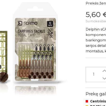
Prekės žen
5,60 
Su mokesčiai
Delphin sCA
komponentų 
tvarkingom
serijos deta
montažus, ku
Prekę gali
Centrinis