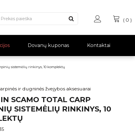
(
0
)
cijos
Dovanų kuponas
Kontaktai
inių sistemėlių rinkinys, 10 komplektų
 karpinės ir dugninės žvejybos aksesuarai
IN SCAMO TOTAL CARP
IŲ SISTEMĖLIŲ RINKINYS, 10
LEKTŲ
35