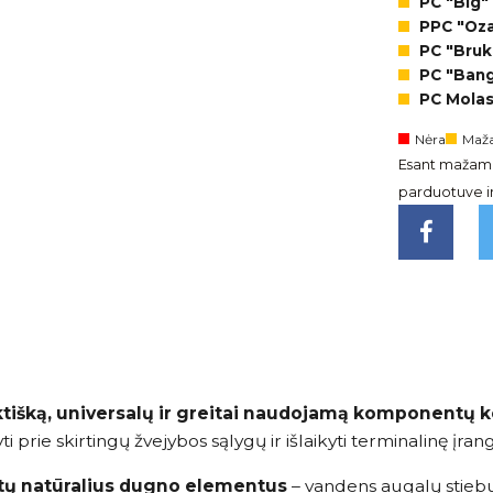
PC "Big"
PPC "Ozas
PC "Brukl
PC "Bangi
PC Molas
Nėra
Maža
Esant mažam l
parduotuve ir 
ktišką, universalų ir greitai naudojamą komponentų 
i prie skirtingų žvejybos sąlygų ir išlaikyti terminalinę įran
tų natūralius dugno elementus
– vandens augalų stiebu