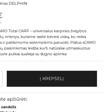
klas
DELPHIN
€
s
MO Total CARP – universalus karpinės žvejybos
rinkinys, kuriame rasite beveik viską, ko reikia
s ir patikimoms sistemėlėms paruošti. Platus sCAMO
lių pasirinkimas leidžia kurti natūraliai užmaskuotus
rie puikiai susilieja su dugno aplinka.
Į KREPŠELĮ
te apžiūrėti:
 sandėlis