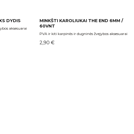
XS DYDIS
MINKŠTI KAROLIUKAI THE END 6MM /
60VNT
jybos aksesuarai
PVA ir kiti karpinės ir dugninės žvejybos aksesuarai
Kaina
2,90 €