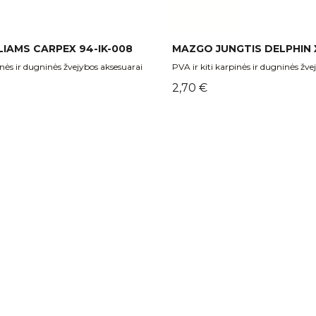
IAMS CARPEX 94-IK-008
MAZGO JUNGTIS DELPHIN 
inės ir dugninės žvejybos aksesuarai
PVA ir kiti karpinės ir dugninės žve
Kaina
2,70 €