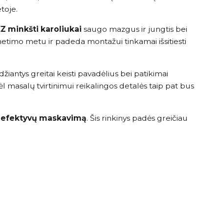
toje.
minkšti karoliukai
saugo mazgus ir jungtis bei
etimo metu ir padeda montažui tinkamai išsitiesti
džiantys greitai keisti pavadėlius bei patikimai
ėl masalų tvirtinimui reikalingos detalės taip pat bus
r efektyvų maskavimą
. Šis rinkinys padės greičiau