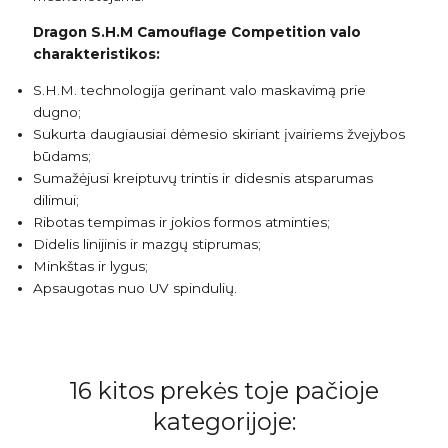
Dragon S.H.M Camouflage Competition valo
charakteristikos:
S.H.M. technologija gerinant valo maskavimą prie
dugno;
Sukurta daugiausiai dėmesio skiriant įvairiems žvejybos
būdams;
Sumažėjusi kreiptuvų trintis ir didesnis atsparumas
dilimui;
Ribotas tempimas ir jokios formos atminties;
Didelis linijinis ir mazgų stiprumas;
Minkštas ir lygus;
Apsaugotas nuo UV spindulių.
16 kitos prekės toje pačioje
kategorijoje: