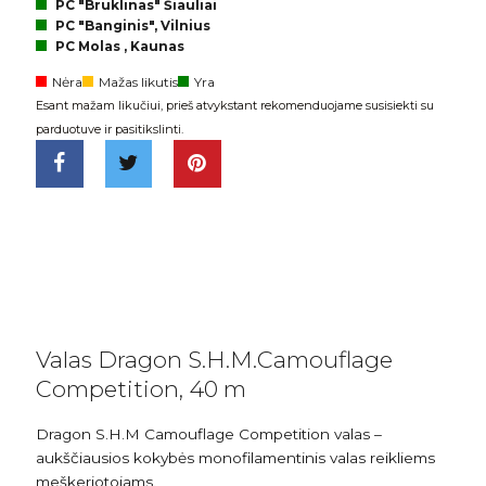
PC "Bruklinas" Šiauliai
PC "Banginis", Vilnius
PC Molas , Kaunas
Nėra
Mažas likutis
Yra
Esant mažam likučiui, prieš atvykstant rekomenduojame susisiekti su
parduotuve ir pasitikslinti.
Valas Dragon S.H.M.Camouflage
Competition, 40 m
Dragon S.H.M Camouflage Competition valas –
aukščiausios kokybės monofilamentinis valas reikliems
meškeriotojams.