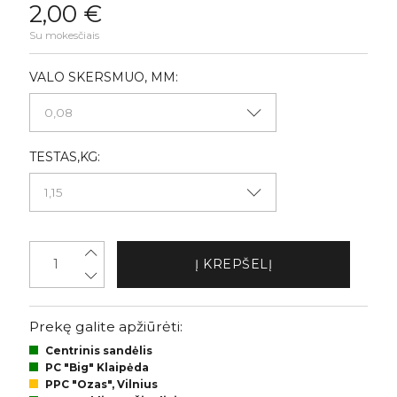
2,00 €
Su mokesčiais
VALO SKERSMUO, MM:
TESTAS,KG:
Į KREPŠELĮ
Prekę galite apžiūrėti:
Centrinis sandėlis
PC "Big" Klaipėda
PPC "Ozas", Vilnius