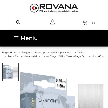
(
0
)
Meniu
Pagrindinis
Žvejybos reikmenys
Valai ir pavadėliai
Valai
Monofilamentiniai valai
Valas Dragon S.H.M.Camouflage Competition, 40 m