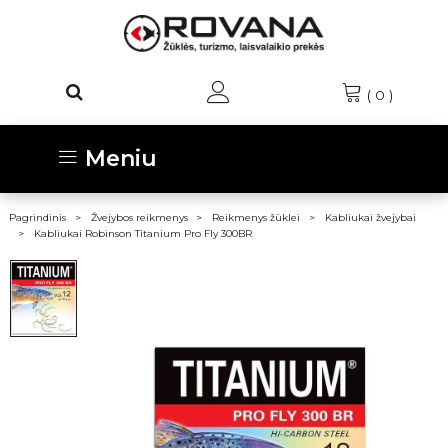
(
0
)
Meniu
Pagrindinis
Žvejybos reikmenys
Reikmenys žūklei
Kabliukai žvejybai
Kabliukai Robinson Titanium Pro Fly 300BR