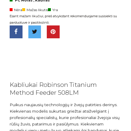
PC Molas , Kaunas
Nėra
Mažas likutis
Yra
Esant mažam likučiui, prieš atvykstant rekomenduojame susisiekti su
parduotuve ir pasitikslinti.
Kabliukai Robinson Titanium
Method Feeder 508LM
Puikus naujausių technologijų ir žvejų patirties derinys.
Kiekvienas modelis sukurtas griežtai atsižvelgiant į
profesionalių specialistų, kurie profesionaliai žvejoja visų
rūšių žuvis, patarimus ir pasiūlymus. Kiekvienam
modeliui vienu metu buvo atliekami ilgi bandymai, kurie