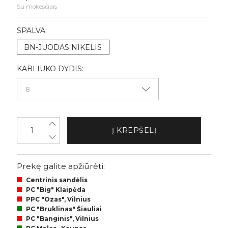
Su mokesčiais
SPALVA:
BN-JUODAS NIKELIS
KABLIUKO DYDIS:
Į KREPŠELĮ
Prekę galite apžiūrėti:
Centrinis sandėlis
PC "Big" Klaipėda
PPC "Ozas", Vilnius
PC "Bruklinas" Šiauliai
PC "Banginis", Vilnius