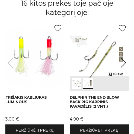
16 kitos prekės toje pačioje
kategorijoje:
TRIŠAKIS KABLIUKAS
DELPHIN THE END BLOW
LUMINOUS
BACK RIG KARPINIS
PAVADĖLIS (2 VNT.)
Kaina
Kaina
3,00 €
4,90 €
PERŽIŪRĖTI PREKĘ
PERŽIŪRĖTI PREKĘ