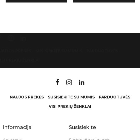
AUJOS PREKĖS
SUSISIEKITE SU MUMIS
PARDUOTUVĖS
ISI PREKIŲ ŽENKLAI
NAUJOS PREKĖS
SUSISIEKITE SU MUMIS
PARDUOTUVĖS
VISI PREKIŲ ŽENKLAI
Informacija
Susisiekite
Apie mus
Susisiekite su mumis