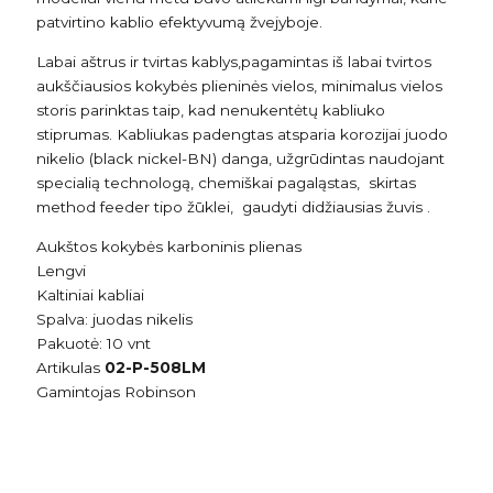
patvirtino kablio efektyvumą žvejyboje.
Labai aštrus ir tvirtas kablys,pagamintas iš labai tvirtos
aukščiausios kokybės plieninės vielos, minimalus vielos
storis parinktas taip, kad nenukentėtų kabliuko
stiprumas. Kabliukas padengtas atsparia korozijai juodo
nikelio (black nickel-BN) danga, užgrūdintas naudojant
specialią technologą, chemiškai pagaląstas, skirtas
method feeder tipo žūklei, gaudyti didžiausias žuvis .
Aukštos kokybės karboninis plienas
Lengvi
Kaltiniai kabliai
Spalva: juodas nikelis
Pakuotė: 10 vnt
Artikulas
02-P-508LM
Gamintojas Robinson