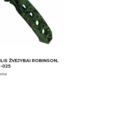
EILIS ŽVEJYBAI ROBINSON,
P-025
iliai