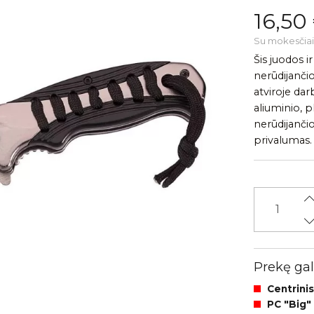
16,50
Su mokesčiai
Šis juodos i
nerūdijančio
atviroje da
aliuminio, 
nerūdijanči
privalumas.
Prekę gali
Centrinis
PC "Big"