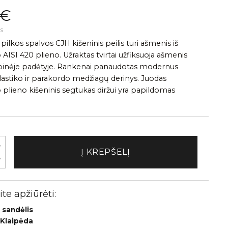
 €
s
r pilkos spalvos CJH kišeninis peilis turi ašmenis iš
 AISI 420 plieno. Užraktas tvirtai užfiksuoja ašmenis
rbinėje padėtyje. Rankenai panaudotas modernus
plastiko ir parakordo medžiagų derinys. Juodas
o plieno kišeninis segtukas diržui yra papildomas
Į KREPŠELĮ
te apžiūrėti:
 sandėlis
 Klaipėda