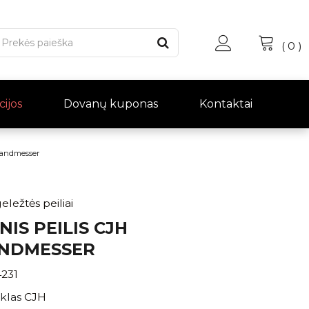
(
0
)
cijos
Dovanų kuponas
Kontaktai
nhandmesser
eležtės peiliai
NIS PEILIS CJH
ANDMESSER
4231
klas
CJH