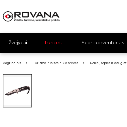
Žvejybai
Turizmui
Sporto inventorius
Pagrindinis
Turizmo ir laisvalaikio prekės
Peiliai, replės ir daugia