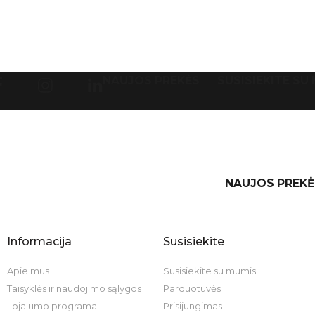
NAUJOS PREKĖS
SUSISIEKITE SU
NAUJOS PREKĖ
Informacija
Susisiekite
Apie mus
Susisiekite su mumis
Taisyklės ir naudojimo sąlygos
Parduotuvės
Lojalumo programa
Prisijungimas