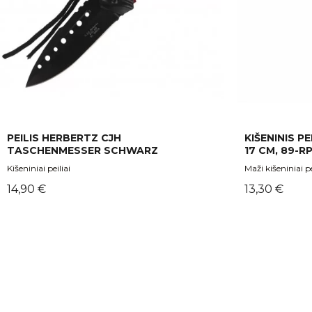
PEILIS HERBERTZ CJH
KIŠENINIS P
TASCHENMESSER SCHWARZ
17 CM, 89-R
Kišeniniai peiliai
Maži kišeniniai pe
Kaina
Kaina
14,90 €
13,30 €