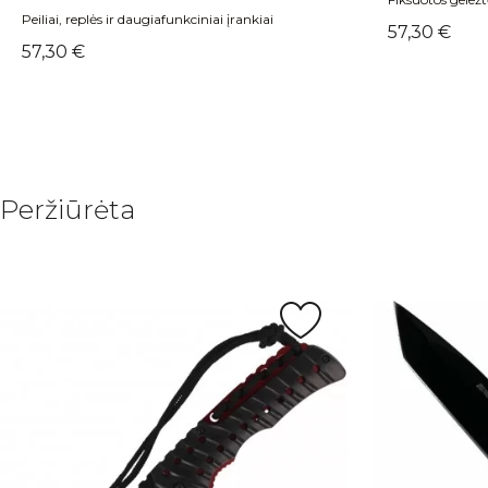
Peiliai, replės ir daugiafunkciniai įrankiai
Kaina
57,30 €
Kaina
57,30 €
Peržiūrėta