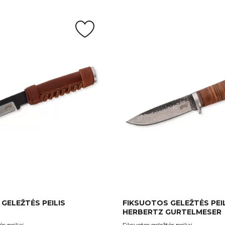
GELEŽTĖS PEILIS
FIKSUOTOS GELEŽTĖS PEI
HERBERTZ GURTELMESER
s peiliai
Fiksuotos geležtės peiliai