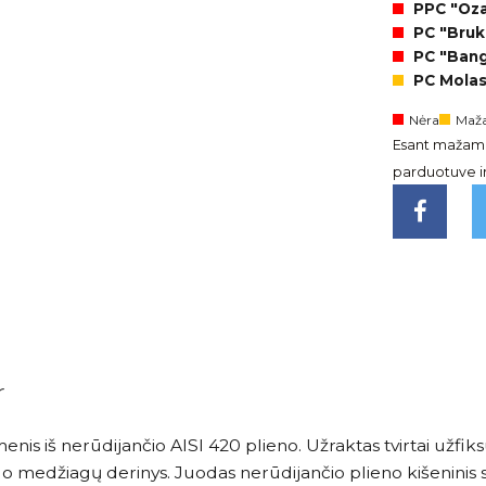
PPC "Ozas
PC "Brukl
PC "Bangi
PC Molas
Nėra
Maža
Esant mažam l
parduotuve ir 
r
ašmenis iš nerūdijančio AISI 420 plieno. Užraktas tvirtai užf
o medžiagų derinys. Juodas nerūdijančio plieno kišeninis 