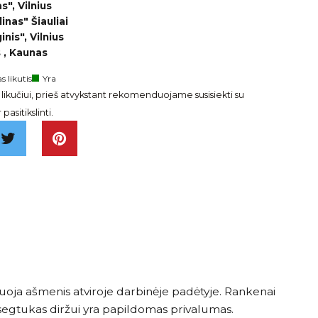
", Vilnius
inas" Šiauliai
nis", Vilnius
 , Kaunas
s likutis
Yra
ikučiui, prieš atvykstant rekomenduojame susisiekti su
pasitikslinti.
iksuoja ašmenis atviroje darbinėje padėtyje. Rankenai
segtukas diržui yra papildomas privalumas.