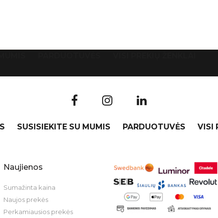
 MUMIS
PARDUOTUVĖS
VISI PREKIŲ ŽENKLAI
S
SUSISIEKITE SU MUMIS
PARDUOTUVĖS
VISI
Naujienos
Sumažinta kaina
Naujos prekės
Perkamiausios prekės