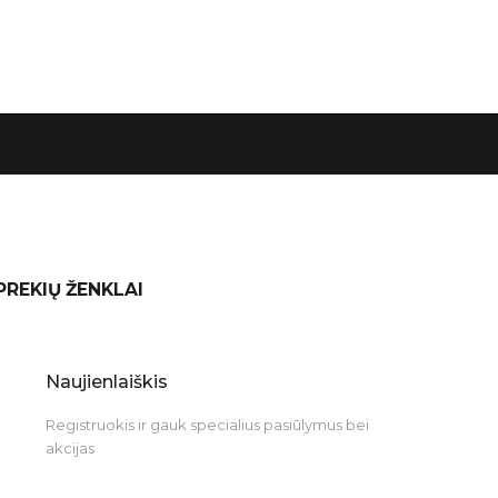
 PREKIŲ ŽENKLAI
Naujienlaiškis
Registruokis ir gauk specialius pasiūlymus bei
akcijas