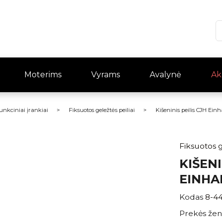
Moterims
Vyrams
Avalynė
Ak
funkciniai įrankiai
Fiksuotos geležtės peiliai
Kišeninis peilis CJH Ei
Fiksuotos g
KIŠENI
EINH
Kodas
8-4
Prekės žen