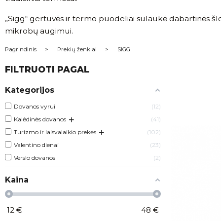
„Sigg“ gertuvės ir termo puodeliai sulaukė dabartinės šlovės
mikrobų augimui.
Pagrindinis
Prekių ženklai
SIGG
FILTRUOTI PAGAL
Kategorijos
Dovanos vyrui
12
+
Kalėdinės dovanos
41
+
Turizmo ir laisvalaikio prekės
102
Valentino dienai
23
Verslo dovanos
2
Kaina
12
€
48
€