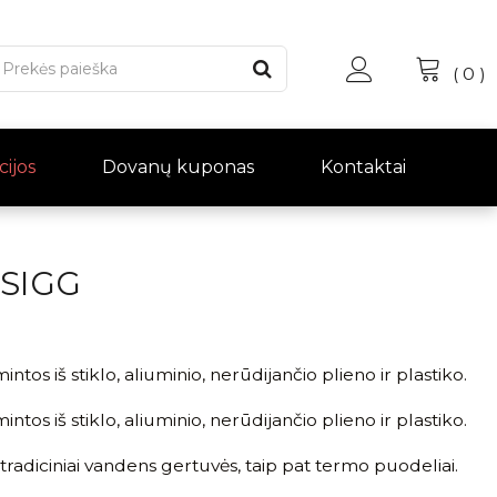
(
0
)
cijos
Dovanų kuponas
Kontaktai
 SIGG
os iš stiklo, aliuminio, nerūdijančio plieno ir plastiko.
os iš stiklo, aliuminio, nerūdijančio plieno ir plastiko.
tradiciniai vandens gertuvės, taip pat termo puodeliai.