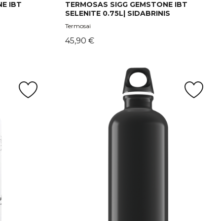
E IBT
TERMOSAS SIGG GEMSTONE IBT
SELENITE 0.75L| SIDABRINIS
Termosai
Kaina
45,90 €