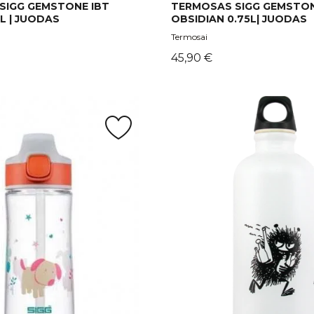
SIGG GEMSTONE IBT
TERMOSAS SIGG GEMSTON
1L | JUODAS
OBSIDIAN 0.75L| JUODAS
Termosai
Kaina
45,90 €