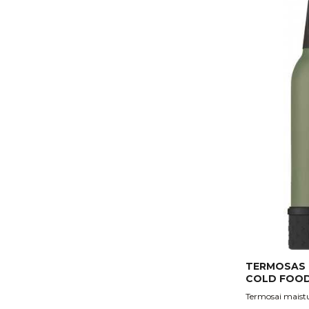
TERMOSAS 
COLD FOOD J
Termosai maistui