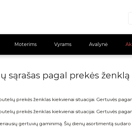
Moterims
Vyrams
Avalynė
Ak
ių sąrašas pagal prekės ženklą
elių prekės ženklas kiekvienai situacijai. Gertuvės pagamint
elių prekės ženklas kiekvienai situacijai. Gertuvės pagamint
 geriausių gertuvių gaminimą. Šių dienų asortimentą sudaro 