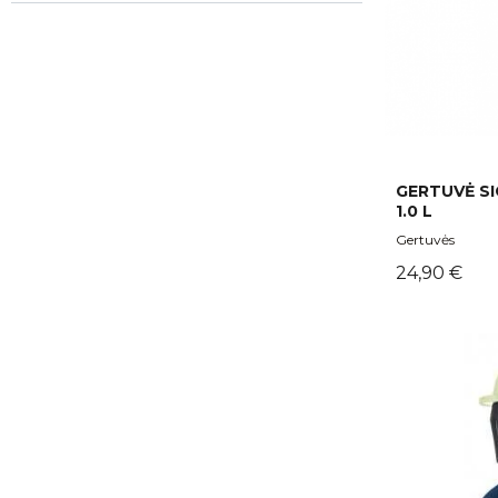
GERTUVĖ SI
1.0 L
Gertuvės
Kaina
24,90 €