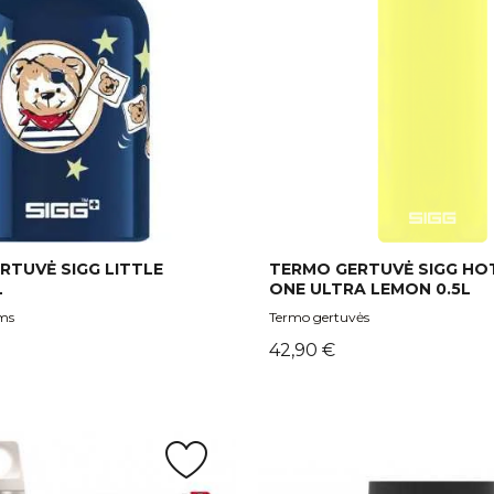
ERTUVĖ SIGG LITTLE
TERMO GERTUVĖ SIGG HO
L
ONE ULTRA LEMON 0.5L
ms
Termo gertuvės
Kaina
42,90 €