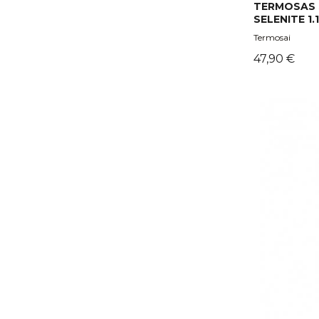
TERMOSAS 
SELENITE 1.
Termosai
Kaina
47,90 €