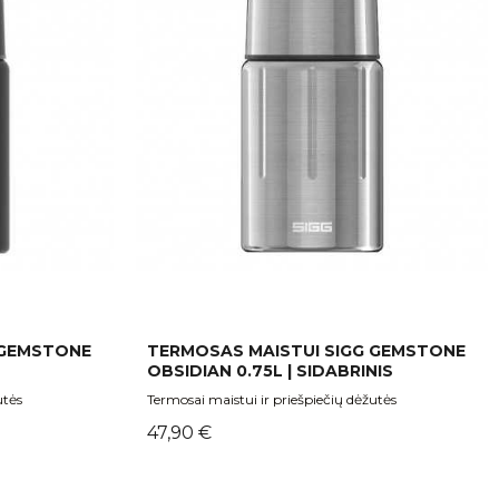
 GEMSTONE
TERMOSAS MAISTUI SIGG GEMSTONE
OBSIDIAN 0.75L | SIDABRINIS
utės
Termosai maistui ir priešpiečių dėžutės
Kaina
47,90 €