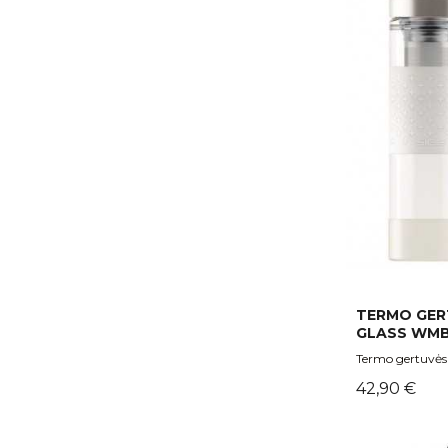
TERMO GER
GLASS WMB 
Termo gertuvės
Kaina
42,90 €