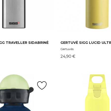
GG TRAVELLER SIDABRINĖ
GERTUVĖ SIGG LUCID ULT
Gertuvės
Kaina
24,90 €