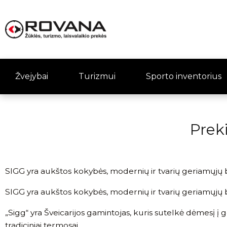
Žvejybai
Turizmui
Sporto inventorius
Prek
SIGG yra aukštos kokybės, modernių ir tvarių geriamųjų but
SIGG yra aukštos kokybės, modernių ir tvarių geriamųjų but
„Sigg“ yra Šveicarijos gamintojas, kuris sutelkė dėmesį į
tradiciniai termosai.