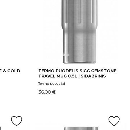
T & COLD
TERMO PUODELIS SIGG GEMSTONE
TRAVEL MUG 0.5L | SIDABRINIS
Termo puodeliai
Kaina
36,00 €