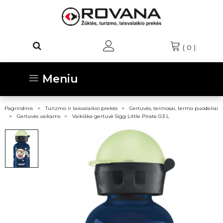
(
0
)
Meniu
Pagrindinis
Turizmo ir laisvalaikio prekės
Gertuvės, termosai, termo puodeliai
Gertuvės vaikams
Vaikiška gertuvė Sigg Little Pirate 0.3 L