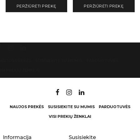
PERŽIŪRĖTI PREKĘ
PERŽIŪRĖTI PREKĘ
AUJOS PREKĖS
SUSISIEKITE SU MUMIS
PARDUOTUVĖS
ISI PREKIŲ ŽENKLAI
NAUJOS PREKĖS
SUSISIEKITE SU MUMIS
PARDUOTUVĖS
VISI PREKIŲ ŽENKLAI
Informacija
Susisiekite