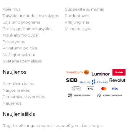
Apie mus
Susisiekite su mumis
Taisyklės ir naudojimo sąlygos
Parduotuvės
Lojalumo programa
Prisijungimas
Prekių grąžinimo taisyklės
Mano paskyra
Atsiskaitymo būdai
Pristatymas
Privatumo politika
Mažieji atradimai
Svetainės žemėlapis
Naujienos
Sumažinta kaina
Naujos prekės
Perkamiausios prekės
Naujienos
Naujienlaiškis
Registruokis ir gauk specialius pasiūlymus bei akcijas