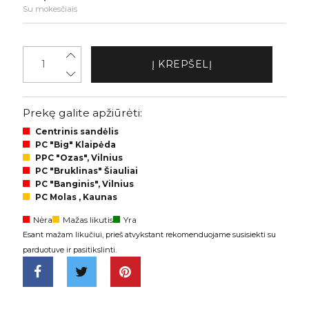
Su mokesčiais
Į KREPŠELĮ
Prekę galite apžiūrėti:
Centrinis sandėlis
PC "Big" Klaipėda
PPC "Ozas", Vilnius
PC "Bruklinas" Šiauliai
PC "Banginis", Vilnius
PC Molas , Kaunas
Nėra
Mažas likutis
Yra
Esant mažam likučiui, prieš atvykstant rekomenduojame susisiekti su
parduotuve ir pasitikslinti.