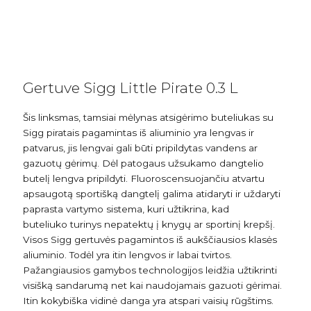
Gertuve Sigg Little Pirate 0.3 L
Šis linksmas, tamsiai mėlynas atsigėrimo buteliukas su
Sigg piratais pagamintas iš aliuminio yra lengvas ir
patvarus, jis lengvai gali būti pripildytas vandens ar
gazuotų gėrimų. Dėl patogaus užsukamo dangtelio
butelį lengva pripildyti. Fluoroscensuojančiu atvartu
apsaugotą sportišką dangtelį galima atidaryti ir uždaryti
paprasta vartymo sistema, kuri užtikrina, kad
buteliuko turinys nepatektų į knygų ar sportinį krepšį.
Visos Sigg gertuvės pagamintos iš aukščiausios klasės
aliuminio. Todėl yra itin lengvos ir labai tvirtos.
Pažangiausios gamybos technologijos leidžia užtikrinti
visišką sandarumą net kai naudojamais gazuoti gėrimai.
Itin kokybiška vidinė danga yra atspari vaisių rūgštims.