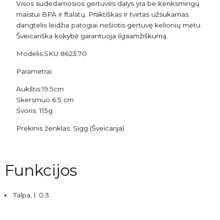
Visos sudedamosios gertuvės dalys yra be kenksmingų
maistui BPA ir ftalatų. Praktiškas ir tvirtas užsukamas
dangtelis leidžia patogiai nešiotis gertuvę kelionių metu.
Šveicariška kokybė garantuoja ilgaamžiškumą.
Modelis:SKU 8623.70
Parametrai:
Aukštis:19.5cm
Skersmuo 6.5 cm
Svoris: 115g
Prekinis ženklas: Sigg (Šveicarija)
Funkcijos
Talpa, l: 0.3