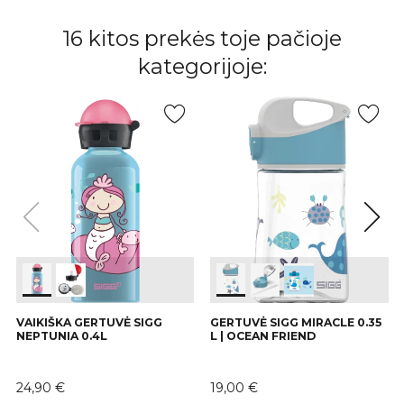
16 kitos prekės toje pačioje
kategorijoje:
VAIKIŠKA GERTUVĖ SIGG
GERTUVĖ SIGG MIRACLE 0.35
NEPTUNIA 0.4L
L | OCEAN FRIEND
Kaina
Kaina
24,90 €
19,00 €