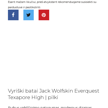
Esant mažam likučiui, prieš atvykstant rekomenduojame susisiekti su
parduotuve ir pasitikslinti.
Vyriški batai Jack Wolfskin Everquest
Texapore High | pilki
Puikus vaikščiojimo patogumas, modernus dizainas,