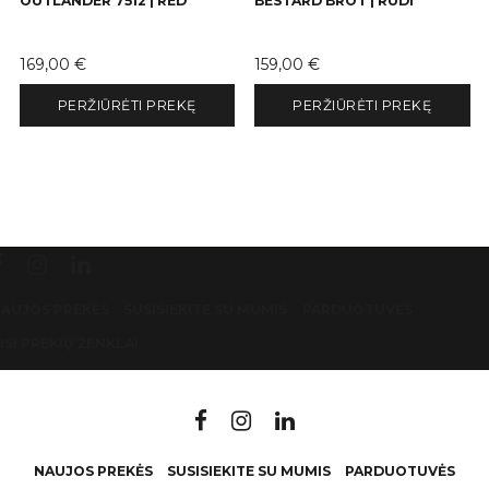
OUTLANDER 7512 | RED
BESTARD BROT | RUDI
Kaina
Kaina
169,00 €
159,00 €
PERŽIŪRĖTI PREKĘ
PERŽIŪRĖTI PREKĘ
AUJOS PREKĖS
SUSISIEKITE SU MUMIS
PARDUOTUVĖS
ISI PREKIŲ ŽENKLAI
NAUJOS PREKĖS
SUSISIEKITE SU MUMIS
PARDUOTUVĖS