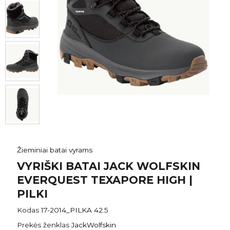
Žieminiai batai vyrams
VYRIŠKI BATAI JACK WOLFSKIN
EVERQUEST TEXAPORE HIGH |
PILKI
Kodas
17-2014_PILKA 42.5
Prekės ženklas
JackWolfskin