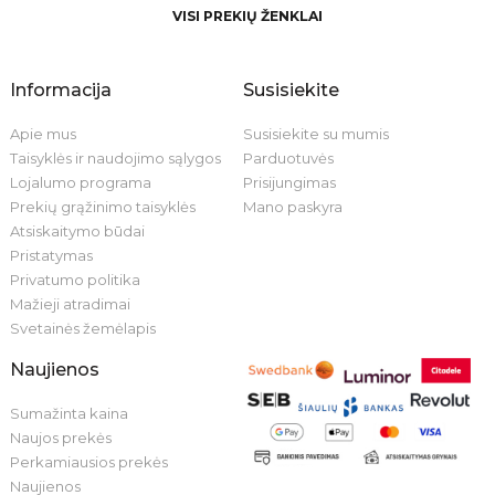
VISI PREKIŲ ŽENKLAI
Informacija
Susisiekite
Apie mus
Susisiekite su mumis
Taisyklės ir naudojimo sąlygos
Parduotuvės
Lojalumo programa
Prisijungimas
Prekių grąžinimo taisyklės
Mano paskyra
Atsiskaitymo būdai
Pristatymas
Privatumo politika
Mažieji atradimai
Svetainės žemėlapis
Naujienos
Sumažinta kaina
Naujos prekės
Perkamiausios prekės
Naujienos