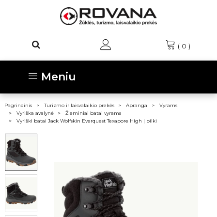
(
0
)
Meniu
Pagrindinis
Turizmo ir laisvalaikio prekės
Apranga
Vyrams
Vyriška avalynė
Žieminiai batai vyrams
Vyriški batai Jack Wolfskin Everquest Texapore High | pilki