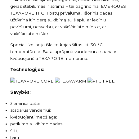
geras stabilumas ir atrama – tai pagrindiniai EVERQUEST
TEXAPORE HIGH batų privalumai. Išorinis padas
užtikrina itin gerą sukibimą su šlapiu ar lediniu
paviršiumi, nesvarbu, ar vaikščiojate mieste, ar
vaikščiojate miške.
Speciali izoliacija išlaiko kojas šiltas iki -30 °C
temperatūroje. Batai aprūpinti vandeniui atsparia ir
kvėpuojančia TEXAPORE membrana.
Technologijos:
Savybės:
žieminiai batai;
atsparūs vandeniui;
kvėpuojanti medžiaga;
patikimo sukibimo padas;
šilti;
tvirti;