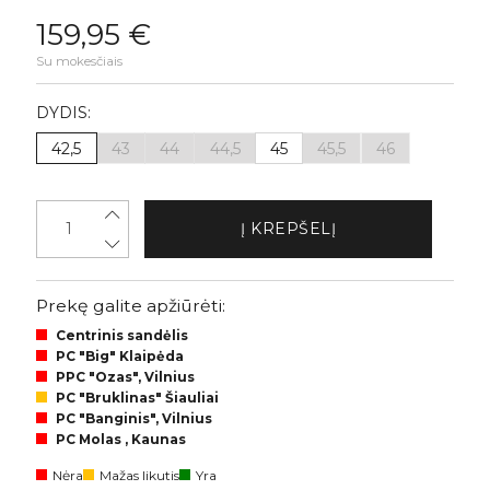
159,95 €
Su mokesčiais
DYDIS:
42,5
43
44
44,5
45
45,5
46
Į KREPŠELĮ
Prekę galite apžiūrėti:
Centrinis sandėlis
PC "Big" Klaipėda
PPC "Ozas", Vilnius
PC "Bruklinas" Šiauliai
PC "Banginis", Vilnius
PC Molas , Kaunas
Nėra
Mažas likutis
Yra