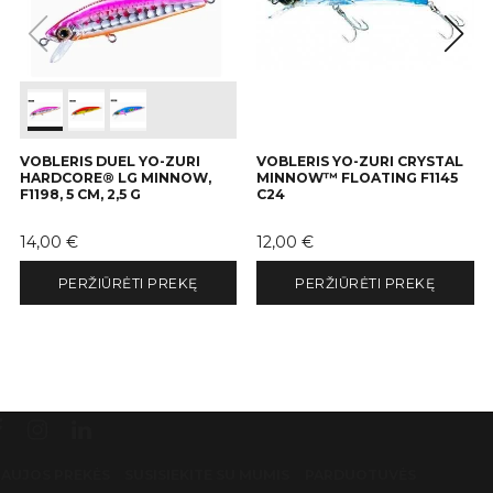
VOBLERIS DUEL YO-ZURI
VOBLERIS YO-ZURI CRYSTAL
HARDCORE® LG MINNOW,
MINNOW™ FLOATING F1145
F1198, 5 CM, 2,5 G
C24
Kaina
Kaina
14,00 €
12,00 €
PERŽIŪRĖTI PREKĘ
PERŽIŪRĖTI PREKĘ
AUJOS PREKĖS
SUSISIEKITE SU MUMIS
PARDUOTUVĖS