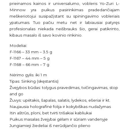
prieinamos kainos ir universalumo, vobleris Yo-Zuri L-
Minnow yra puikus pasirinkimas pradedančiajam
meškeriotojui susipažįstant su spiningavimo vobleriais
ypatumais. Tuo pačiu metu net ir labiausiai patyręs
profesionalas niekada neišbrauks šio, gerai patikrinto,
kibaus masalo iš savo kovinio rinkinio.
Modeliai:
F-1166 – 33 mm – 3.5 g
F-1167 – 44 mm – 5 g
F-1168 – 66 mm – 7 g
Nėrimo gylis: iki 1 m
Tipas: Sinking (skęstantis)
Žvejybos būdas: tolygus pravedimas, tvičingavimas, stop
and go
Žuvys: upėtakis, šapalas, salatis, lydekos, ešeriai ir kt.
Naujausia holografinė folija ir kokybiškas nudažymas
Itin aštrūs, ploni, bet tvirti trišakiai kabliukai
Puikus masalas žvejybai gėlam ir sūriam vandenyje
Jungiamieji žiedeliai iš nerūdijančio plieno