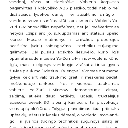
vandenį, rėvas ar slenksčius. Voblerio korpusas
pagamintas iš kokybiško ABS plastiko, todėl nebijo nei
didžiausios lydekos dantų, nei atsitiktinio smūgio į
vandens srove esančias kliūtis ar akmenis. Vobleris Yo-
Zuri L-Minnow išliks nepažeistas, net jei meškeriotojas
netyčia užlips ant jo, suklupdamas ant stataus upelio
kranto. Masalo matmenys ir unikalios proporcijos
paaiškina įvairių spiningavimo technikų sujungimo
galimybę. Dėl pusiau apskrito liežuvėlio, kurio ilgis
optimaliai suderintas su Yo-Zuri L-Minnow voblerio kūno
ilgiu, masalo elgesys vandenyje visiškai atitinka gyvos
žuvies plaukimo judesius. Jis lengvai laikomas norimame
gylyje keičiant valo traukimo greitį ir meškerės padėtį
meškeriotojo rankose. Net ir vienodai traukiamas
vobleris Yo-Zuri L-Minnow demonstruoja aktyvų
žaidimą, atlieka daug netikėtų judesių, trūktelėjus
apsisuka beveik 90 laipsnių kampu, o tai provokuoja
visus upių plėšrūnus. Tolygus pravedimas tikrai pritrauks
upėtakių, ešerių ir lydekų dėmesį, o voblerio stop-and-
go ir įvairios tvičingo technikos sugundys salatį ar
šapalą (pastarasis ypač mėgsta griebti masalą, kai po