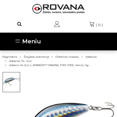
(
0
)
Meniu
Pagrindinis
Žvejybos reikmenys
Dirbtiniai masalai
Vobleriai
Vobleriai Yo- Zuri
Vobleris Yo-Zuri L-MINNOW™ SINKING F1167, M102, 44mm, 5g