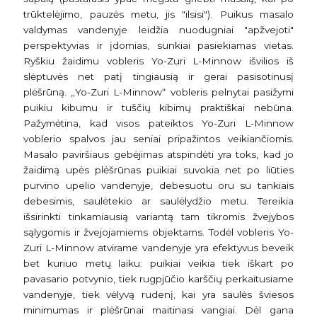
trūktelėjimo, pauzės metu, jis "ilsisi"). Puikus masalo
valdymas vandenyje leidžia nuodugniai "apžvejoti"
perspektyvias ir įdomias, sunkiai pasiekiamas vietas.
Ryškiu žaidimu vobleris Yo-Zuri L-Minnow išvilios iš
slėptuvės net patį tingiausią ir gerai pasisotinusį
plėšrūną. „Yo-Zuri L-Minnow“ vobleris pelnytai pasižymi
puikiu kibumu ir tuščių kibimų praktiškai nebūna.
Pažymėtina, kad visos pateiktos Yo-Zuri L-Minnow
voblerio spalvos jau seniai pripažintos veikiančiomis.
Masalo paviršiaus gebėjimas atspindėti yra toks, kad jo
žaidimą upės plėšrūnas puikiai suvokia net po liūties
purvino upelio vandenyje, debesuotu oru su tankiais
debesimis, saulėtekio ar saulėlydžio metu. Tereikia
išsirinkti tinkamiausią variantą tam tikromis žvejybos
sąlygomis ir žvejojamiems objektams. Todėl vobleris Yo-
Zuri L-Minnow atvirame vandenyje yra efektyvus beveik
bet kuriuo metų laiku: puikiai veikia tiek iškart po
pavasario potvynio, tiek rugpjūčio karščių perkaitusiame
vandenyje, tiek vėlyvą rudenį, kai yra saulės šviesos
minimumas ir plėšrūnai maitinasi vangiai. Dėl gana