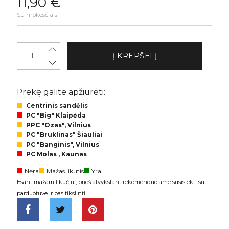
11,90 €
Su mokesčiais
Į KREPŠELĮ
Prekę galite apžiūrėti:
Centrinis sandėlis
PC "Big" Klaipėda
PPC "Ozas", Vilnius
PC "Bruklinas" Šiauliai
PC "Banginis", Vilnius
PC Molas , Kaunas
Nėra
Mažas likutis
Yra
Esant mažam likučiui, prieš atvykstant rekomenduojame susisiekti su
parduotuve ir pasitikslinti.