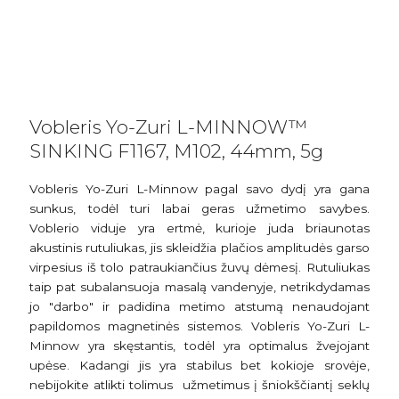
Vobleris Yo-Zuri L-MINNOW™
SINKING F1167, M102, 44mm, 5g
Vobleris Yo-Zuri L-Minnow pagal savo dydį yra gana
sunkus, todėl turi labai geras užmetimo savybes.
Voblerio viduje yra ertmė, kurioje juda briaunotas
akustinis rutuliukas, jis skleidžia plačios amplitudės garso
virpesius iš tolo patraukiančius žuvų dėmesį. Rutuliukas
taip pat subalansuoja masalą vandenyje, netrikdydamas
jo "darbo" ir padidina metimo atstumą nenaudojant
papildomos magnetinės sistemos. Vobleris Yo-Zuri L-
Minnow yra skęstantis, todėl yra optimalus žvejojant
upėse. Kadangi jis yra stabilus bet kokioje srovėje,
nebijokite atlikti tolimus užmetimus į šniokščiantį seklų