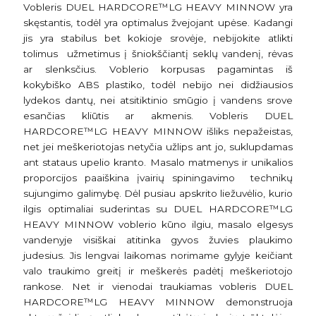
Vobleris DUEL HARDCORE™LG HEAVY MINNOW yra
skęstantis, todėl yra optimalus žvejojant upėse. Kadangi
jis yra stabilus bet kokioje srovėje, nebijokite atlikti
tolimus užmetimus į šniokščiantį seklų vandenį, rėvas
ar slenksčius. Voblerio korpusas pagamintas iš
kokybiško ABS plastiko, todėl nebijo nei didžiausios
lydekos dantų, nei atsitiktinio smūgio į vandens srove
esančias kliūtis ar akmenis. Vobleris DUEL
HARDCORE™LG HEAVY MINNOW išliks nepažeistas,
net jei meškeriotojas netyčia užlips ant jo, suklupdamas
ant stataus upelio kranto. Masalo matmenys ir unikalios
proporcijos paaiškina įvairių spiningavimo technikų
sujungimo galimybę. Dėl pusiau apskrito liežuvėlio, kurio
ilgis optimaliai suderintas su DUEL HARDCORE™LG
HEAVY MINNOW voblerio kūno ilgiu, masalo elgesys
vandenyje visiškai atitinka gyvos žuvies plaukimo
judesius. Jis lengvai laikomas norimame gylyje keičiant
valo traukimo greitį ir meškerės padėtį meškeriotojo
rankose. Net ir vienodai traukiamas vobleris DUEL
HARDCORE™LG HEAVY MINNOW demonstruoja