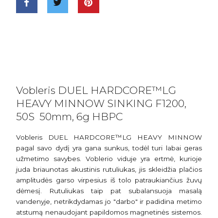
Vobleris DUEL HARDCORE™LG
HEAVY MINNOW SINKING F1200,
50S 50mm, 6g HBPC
Vobleris DUEL HARDCORE™LG HEAVY MINNOW
pagal savo dydį yra gana sunkus, todėl turi labai geras
užmetimo savybes. Voblerio viduje yra ertmė, kurioje
juda briaunotas akustinis rutuliukas, jis skleidžia plačios
amplitudės garso virpesius iš tolo patraukiančius žuvų
dėmesį. Rutuliukas taip pat subalansuoja masalą
vandenyje, netrikdydamas jo "darbo" ir padidina metimo
atstumą nenaudojant papildomos magnetinės sistemos.