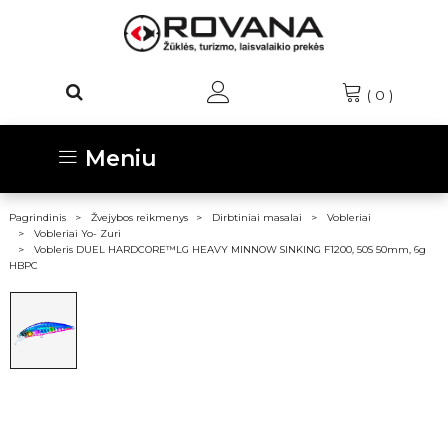
(
0
)
Meniu
Pagrindinis
Žvejybos reikmenys
Dirbtiniai masalai
Vobleriai
Vobleriai Yo- Zuri
Vobleris DUEL HARDCORE™LG HEAVY MINNOW SINKING F1200, 50S 50mm, 6g
HBPC