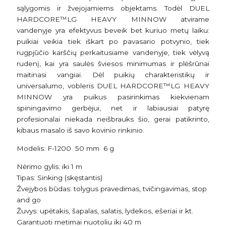
sąlygomis ir žvejojamiems objektams. Todėl DUEL
HARDCORE™LG HEAVY MINNOW atvirame
vandenyje yra efektyvus beveik bet kuriuo metų laiku:
puikiai veikia tiek iškart po pavasario potvynio, tiek
rugpjūčio karščių perkaitusiame vandenyje, tiek vėlyvą
rudenį, kai yra saulės šviesos minimumas ir plėšrūnai
maitinasi vangiai. Dėl puikių charakteristikų ir
universalumo, vobleris DUEL HARDCORE™LG HEAVY
MINNOW yra puikus pasirinkimas kiekvienam
spiningavimo gerbėjui, net ir labiausiai patyrę
profesionalai niekada neišbrauks šio, gerai patikrinto,
kibaus masalo iš savo kovinio rinkinio.
Modelis:
F-1200 50 mm 6 g
Nėrimo gylis: iki 1 m
Tipas: Sinking (skęstantis)
Žvejybos būdas: tolygus pravedimas, tvičingavimas, stop
and go
Žuvys: upėtakis, šapalas, salatis, lydekos, ešeriai ir kt.
Garantuoti metimai nuotoliu iki 40 m