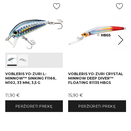
VOBLERIS YO-ZURI L-
VOBLERIS YO-ZURI CRYSTAL
MINNOW™ SINKING F1166,
MINNOW DEEP DIVER™
M102, 33 MM, 3,5 G
FLOATING R1135 HBGS
Kaina
Kaina
11,90 €
15,90 €
PERŽIŪRĖTI PREKĘ
PERŽIŪRĖTI PREKĘ