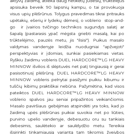
aktyvų žaidimą, atlieka daug netikėtų judesių, trūktelėjus
apsisuka beveik 90 laipsnių kampu, o tai provokuoja
visus upių plėšrūnus. Tolygus pravedimas tikrai pritrauks
upėtakių, ešerių ir lydekų dėmesį, o voblerio stop-and-
go ir įvairios tvičingo technikos sugundys salatį ar
šapalą (pastarasis ypač mėgsta griebti masalą, kai po
trūktelėjimo, pauzės metu, jis "ilsisi"). Puikus masalo
valdymas vandenyje leidžia nuodugniai "apžvejoti"
perspektyvias ir įdomias, sunkiai pasiekiamas vietas.
Ryškiu žaidimu vobleris DUEL HARDCORE™LG HEAVY
MINNOW išvilios iš slėptuvės net patį tingiausią ir gerai
pasisotinusį plėšrūną. DUEL HARDCORE™LG HEAVY
MINNOW vobleris pelnytai pasižymi puikiu kibumu ir
tuščių kibimų praktiškai nebūna. Pažymėtina, kad visos
pateiktos DUEL HARDCORE™LG HEAVY MINNOW
voblerio spalvos jau seniai pripažintos veikiančiomis.
Masalo paviršiaus gebėjimas atspindėti yra toks, kad jo
žaidimą upės plėšrūnas puikiai suvokia net po liūties,
purvino upelio vandenyje, debesuotu oru su tankiais
debesimis, saulėtekio ar saulėlydžio metu. Tereikia
išsirinkti tinkamiausią variantą tam tikromis žvejybos