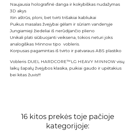
Naujausia holografinė danga ir kokybiškas nudažymas
3D akys
Itin aštrūs, ploni, bet tvirti trišakiai kabliukai
Puikus masalas žvejybai gėlam ir sūriam vandenyje
Jungiamieji žiedeliai iš nerūdijančio plieno
Unikali plati siūbuojanti veiksena, tokios neturi joks
analogiškas Minnow tipo vobleris.
Korpusas pagamintas iš tvirto ir patvaraus ABS plastiko
Vobleris DUEL HARDCORE™LG HEAVY MINNOW visų
laikų šapalų žvejybos klasika, puikiai gaudo ir upėtakius
bei kitas žuvis!!!
16 kitos prekės toje pačioje
kategorijoje: