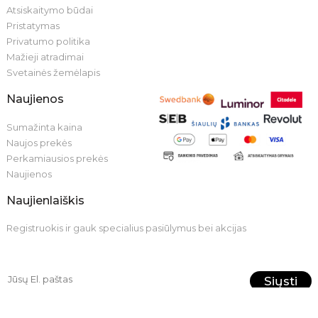
Atsiskaitymo būdai
Pristatymas
Privatumo politika
Mažieji atradimai
Svetainės žemėlapis
Naujienos
Sumažinta kaina
Naujos prekės
Perkamiausios prekės
Naujienos
Naujienlaiškis
Registruokis ir gauk specialius pasiūlymus bei akcijas
Siųsti
© 2026, Visos teisės priklauso UAB Rovana