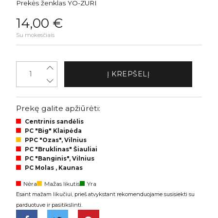
Prekės ženklas
YO-ZURI
14,00 €
Su mokesčiais
Į KREPŠELĮ
Prekę galite apžiūrėti:
Centrinis sandėlis
PC "Big" Klaipėda
PPC "Ozas", Vilnius
PC "Bruklinas" Šiauliai
PC "Banginis", Vilnius
PC Molas , Kaunas
Nėra
Mažas likutis
Yra
Esant mažam likučiui, prieš atvykstant rekomenduojame susisiekti su
parduotuve ir pasitikslinti.