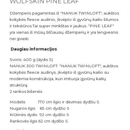
WOLFSKIN PINE LEAF
Džemperis pagamintas iš "NANUK TWINLOFT", aukštos
kokybės fleece audinio, įkvėpto iš gyvūnų kailio šilumos
ir tekstūros.Tai super minkštas ir jaukus. "PINE LEAF"
yra vienas iš mūsų šilčiausių džemperių ir yra lengvesnis
nei įprasti.
Daugiau informacijos
:
Svoris: 400 g (dydis S)
NANUK 300 TWINLOFT: "NANUK TWINLOFT", aukštos
kokybės fleece audinys, įkvėpto iš gyvūnų kailio su
modernia konstrukcija, kuri imituoja gyvūnų kailių
struktūrą.
2 rankos kišenės
Modelis 170 cm ilgio ir dėvimas dydžiu S.
Nugaros ilgis 65 cm dydžio S
Krūtinės dydis 92 cm dydžio S
Rankovės ilgis 62 cm dydžio S