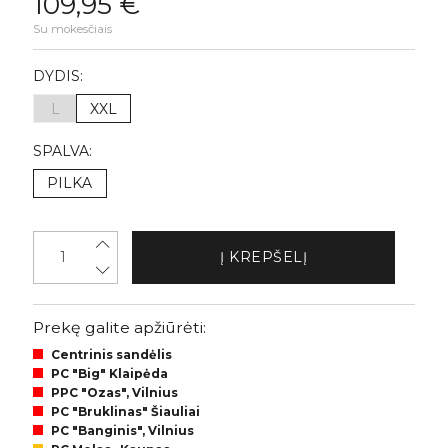
109,95 €
Su mokesčiais
DYDIS:
L
XXL
SPALVA:
PILKA
Į KREPŠELĮ
Prekę galite apžiūrėti:
Centrinis sandėlis
PC "Big" Klaipėda
PPC "Ozas", Vilnius
PC "Bruklinas" Šiauliai
PC "Banginis", Vilnius