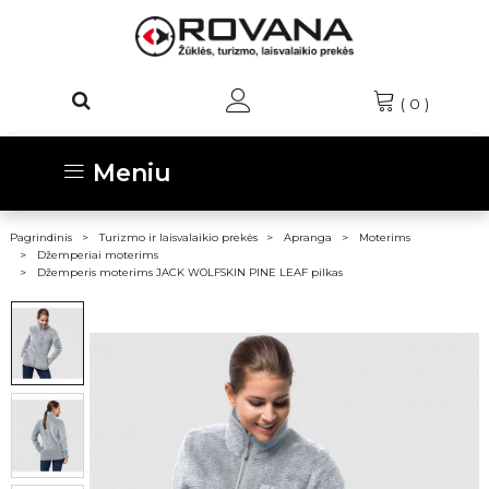
(
0
)
Meniu
Pagrindinis
Turizmo ir laisvalaikio prekės
Apranga
Moterims
Džemperiai moterims
Džemperis moterims JACK WOLFSKIN PINE LEAF pilkas