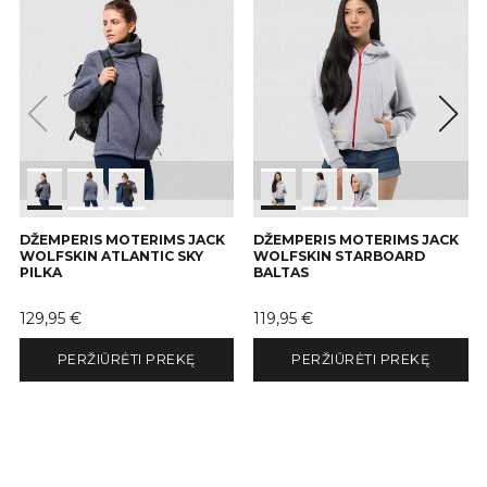
DŽEMPERIS MOTERIMS JACK
DŽEMPERIS MOTERIMS JACK
WOLFSKIN ATLANTIC SKY
WOLFSKIN STARBOARD
PILKA
BALTAS
Kaina
Kaina
129,95 €
119,95 €
PERŽIŪRĖTI PREKĘ
PERŽIŪRĖTI PREKĘ