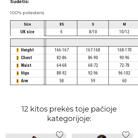
Sudėtis:
100% poliesteris
Size
XS
S
M
UK size
6
8/10
10/12
Height
166-167
167-168
168-170
1
Chest
82-86
86-90
90-96
2
Waist
64-68
68-72
72-78
3
Hips
88-92
92-96
96-102
4
Arm
58
59
60
6
12 kitos prekės toje pačioje
kategorijoje: