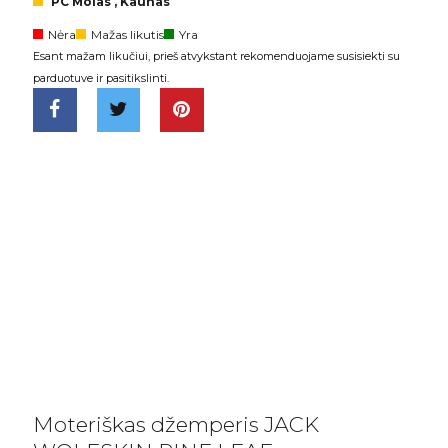
PC Molas , Kaunas
Nėra
Mažas likutis
Yra
Esant mažam likučiui, prieš atvykstant rekomenduojame susisiekti su
parduotuve ir pasitikslinti.
Moteriškas džemperis JACK