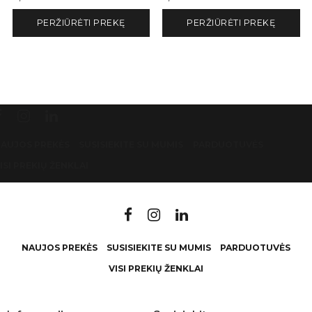
PERŽIŪRĖTI PREKĘ
PERŽIŪRĖTI PREKĘ
AUJOS PREKĖS
SUSISIEKITE SU MUMIS
PARDUOTUVĖS
ISI PREKIŲ ŽENKLAI
NAUJOS PREKĖS
SUSISIEKITE SU MUMIS
PARDUOTUVĖS
VISI PREKIŲ ŽENKLAI