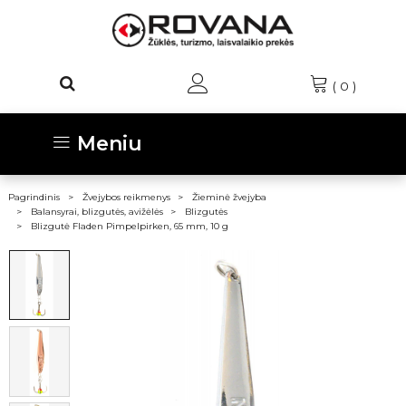
(
0
)
Meniu
Pagrindinis
Žvejybos reikmenys
Žieminė žvejyba
Balansyrai, blizgutės, avižėlės
Blizgutės
Blizgutė Fladen Pimpelpirken, 65 mm, 10 g