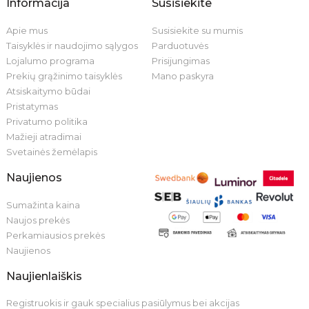
Informacija
Susisiekite
Apie mus
Susisiekite su mumis
Taisyklės ir naudojimo sąlygos
Parduotuvės
Lojalumo programa
Prisijungimas
Prekių grąžinimo taisyklės
Mano paskyra
Atsiskaitymo būdai
Pristatymas
Privatumo politika
Mažieji atradimai
Svetainės žemėlapis
Naujienos
Sumažinta kaina
Naujos prekės
Perkamiausios prekės
Naujienos
Naujienlaiškis
Registruokis ir gauk specialius pasiūlymus bei akcijas