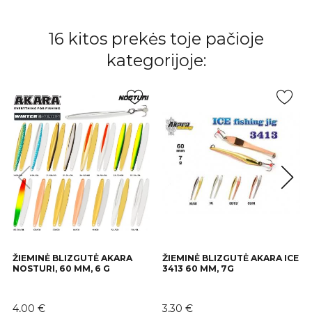
16 kitos prekės toje pačioje
kategorijoje:
ŽIEMINĖ BLIZGUTĖ AKARA
ŽIEMINĖ BLIZGUTĖ AKARA ICE
NOSTURI, 60 MM, 6 G
3413 60 MM, 7G
Kaina
Kaina
4,00 €
3,30 €