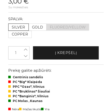
3,00 €
Su mokesčiais
SPALVA:
SILVER
GOLD
FLUORED/YELLOW
COPPER
Į KREPŠELĮ
Prekę galite apžiūrėti:
Centrinis sandėlis
PC "Big" Klaipėda
PPC "Ozas", Vilnius
PC "Bruklinas" Šiauliai
PC "Banginis", Vilnius
PC Molas , Kaunas
Nėra
Mažas likutis
Yra