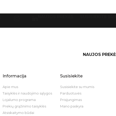
NAUJOS PREKĖS
SUSISIEKITE SU
NAUJOS PREKĖ
Informacija
Susisiekite
Apie mus
Susisiekite su mumis
Taisyklės ir naudojimo sąlygos
Parduotuvės
Lojalumo programa
Prisijungimas
Prekių grąžinimo taisyklės
Mano paskyra
Atsiskaitymo būdai