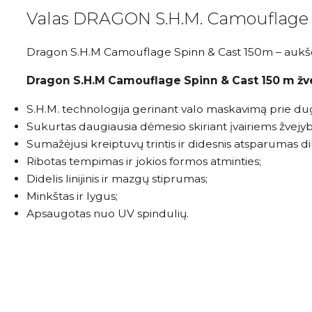
Valas DRAGON S.H.M. Camouflage 
Dragon S.H.M Camouflage Spinn & Cast 150m – aukščia
Dragon S.H.M Camouflage Spinn & Cast 150 m žve
S.H.M. technologija gerinant valo maskavimą prie du
Sukurtas daugiausia dėmesio skiriant įvairiems žvej
Sumažėjusi kreiptuvų trintis ir didesnis atsparumas di
Ribotas tempimas ir jokios formos atminties;
Didelis linijinis ir mazgų stiprumas;
Minkštas ir lygus;
Apsaugotas nuo UV spindulių.