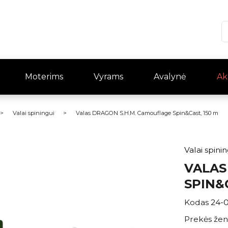
Moterims
Vyrams
Avalynė
Ak
Valai spiningui
Valas DRAGON S.H.M. Camouflage Spin&Cast, 150 m
Valai spini
VALAS
SPIN&
Kodas
24-
Prekės žen