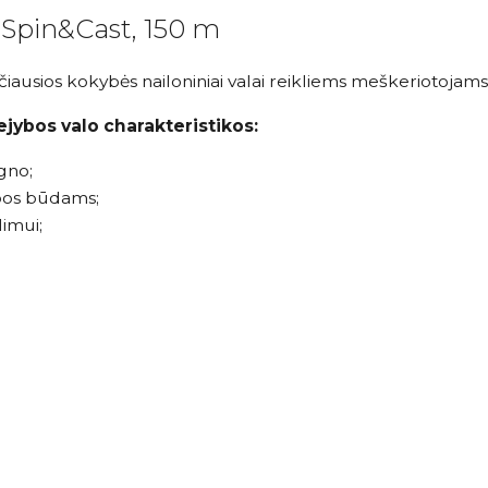
Spin&Cast, 150 m
usios kokybės nailoniniai valai reikliems meškeriotojams
jybos valo charakteristikos:
gno;
ybos būdams;
limui;