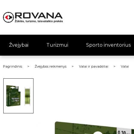
Žvejybai
Turizmui
Sporto inventorius
Pagrindinis
Žvejybos reikmenys
Valai ir pavadėliai
Valai