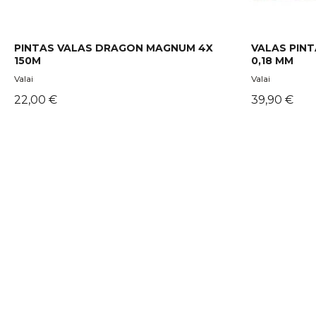
PINTAS VALAS DRAGON MAGNUM 4X
VALAS PINT
150M
0,18 MM
Valai
Valai
Kaina
Kaina
22,00 €
39,90 €