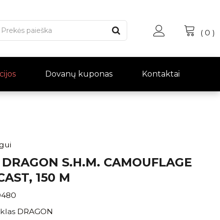
(
0
)
cijos
Dovanų kuponas
Kontaktai
ngui
 DRAGON S.H.M. CAMOUFLAGE
CAST, 150 M
0480
klas
DRAGON