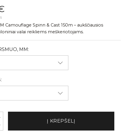
€
s
M Camouflage Spinn & Cast 150m – aukščiausios
loniniai valai reikliems meškeriotojams.
RSMUO, MM:
:
Į KREPŠELĮ