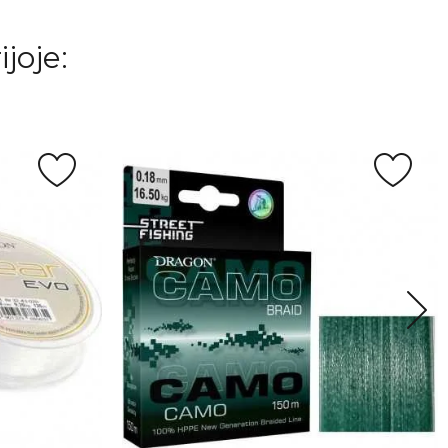
joje: