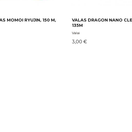
AS MOMOI RYUJIN, 150 M,
VALAS DRAGON NANO CLE
135M
Valai
Kaina
3,00 €