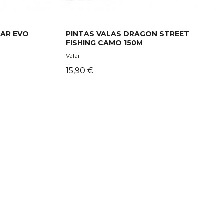
AR EVO
PINTAS VALAS DRAGON STREET
FISHING CAMO 150M
Valai
Kaina
15,90 €