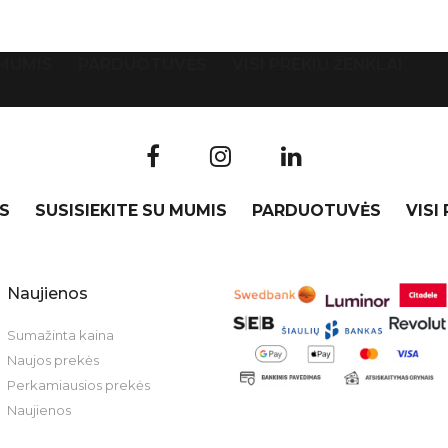
 MUMIS
PARDUOTUVĖS
VISI PREKIŲ ŽENKLAI
S
SUSISIEKITE SU MUMIS
PARDUOTUVĖS
VISI
Naujienos
Sumažinta kaina
Naujos prekės
Perkamiausios prekės
Naujienos