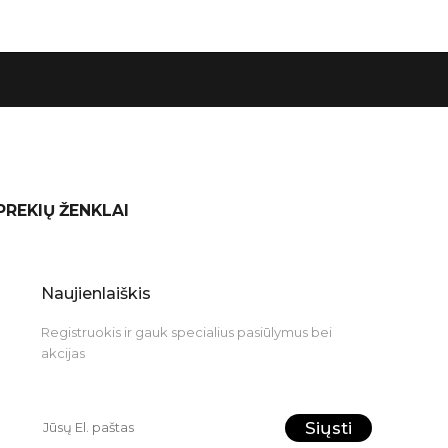
 PREKIŲ ŽENKLAI
Naujienlaiškis
Registruokis ir gauk specialius pasiūlymus bei
akcijas
Siųsti