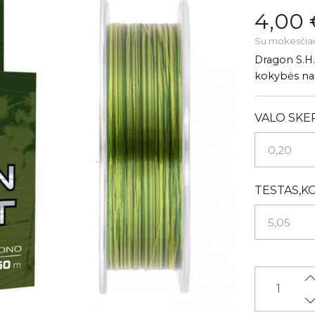
4,00 
Su mokesčiai
Dragon S.H.
kokybės nai
VALO SKE
TESTAS,KG