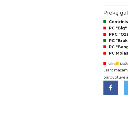
Prekę gali
Centrinis
PC "Big"
PPC "Ozas
PC "Brukl
PC "Bangi
PC Molas
Nėra
Maža
Esant mažam l
parduotuve ir 