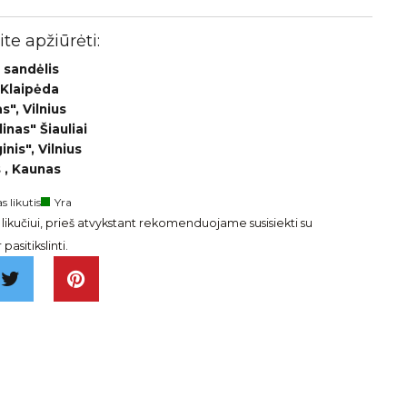
te apžiūrėti:
 sandėlis
 Klaipėda
", Vilnius
inas" Šiauliai
nis", Vilnius
 , Kaunas
s likutis
Yra
ikučiui, prieš atvykstant rekomenduojame susisiekti su
pasitikslinti.