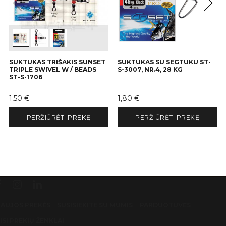
SUKTUKAS TRIŠAKIS SUNSET
SUKTUKAS SU SEGTUKU ST-
TRIPLE SWIVEL W / BEADS
S-3007, NR.4, 28 KG
ST-S-1706
Kaina
Kaina
1,50 €
1,80 €
PERŽIŪRĖTI PREKĘ
PERŽIŪRĖTI PREKĘ
AUJOS PREKĖS
SUSISIEKITE SU MUMIS
PARDUOTUVĖS
ISI PREKIŲ ŽENKLAI