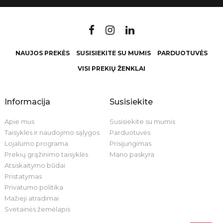
NAUJOS PREKĖS
SUSISIEKITE SU MUMIS
PARDUOTUVĖS
VISI PREKIŲ ŽENKLAI
Informacija
Susisiekite
Apie mus
Susisiekite su mumis
Taisyklės ir naudojimo sąlygos
Parduotuvės
Lojalumo programa
Prisijungimas
Prekių grąžinimo taisyklės
Mano paskyra
Atsiskaitymo būdai
Pristatymas
Privatumo politika
Mažieji atradimai
Svetainės žemėlapis