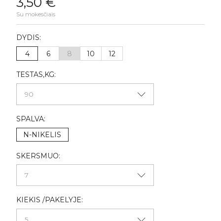
3,50 €
Su mokesčiais
DYDIS:
4
6
8
10
12
TESTAS,KG:
SPALVA:
N-NIKELIS
SKERSMUO:
KIEKIS /PAKELYJE: