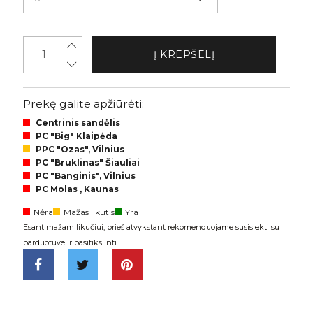
Į KREPŠELĮ
Prekę galite apžiūrėti:
Centrinis sandėlis
PC "Big" Klaipėda
PPC "Ozas", Vilnius
PC "Bruklinas" Šiauliai
PC "Banginis", Vilnius
PC Molas , Kaunas
Nėra
Mažas likutis
Yra
Esant mažam likučiui, prieš atvykstant rekomenduojame susisiekti su
parduotuve ir pasitikslinti.