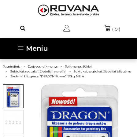
(
0
)
Meniu
Pagrindinis
Žvejybos reikmenys
Reikmenys žūklei
Suktukai, segtukai, žiedeliai, svareliai
Suktukai, segtukai, žiedeliai blizgėms
Žiedeliai blizgėms "DRAGON Power" 90kg NR. 4