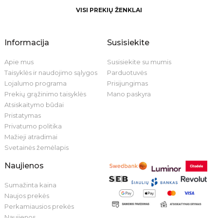
VISI PREKIŲ ŽENKLAI
Informacija
Susisiekite
Apie mus
Susisiekite su mumis
Taisyklės ir naudojimo sąlygos
Parduotuvės
Lojalumo programa
Prisijungimas
Prekių grąžinimo taisyklės
Mano paskyra
Atsiskaitymo būdai
Pristatymas
Privatumo politika
Mažieji atradimai
Svetainės žemėlapis
Naujienos
Sumažinta kaina
Naujos prekės
Perkamiausios prekės
Naujienos