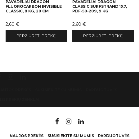
PAVADĖLIAI DRAGON
PAVADĖLIAI DRAGON
FLUOROCARBON INVISIBLE
CLASSIC SURFSTRAND 1X7,
CLASSIC, 8 KG, 20 CM
PDF-50-209, 9 KG
Kaina
Kaina
2,60 €
2,60 €
PERŽIŪRĖTI PREKĘ
PERŽIŪRĖTI PREKĘ
AUJOS PREKĖS
SUSISIEKITE SU MUMIS
PARDUOTUVĖS
ISI PREKIŲ ŽENKLAI
NAUJOS PREKĖS
SUSISIEKITE SU MUMIS
PARDUOTUVĖS