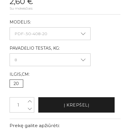
2,60 €
Su mokesčiais
MODELIS:
PAVADĖLIO TESTAS, KG:
ILGIS,CM:
20
Į KREPŠELĮ
Prekę galite apžiūrėti: