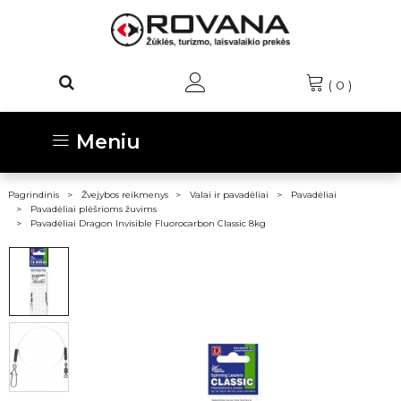
(
0
)
Meniu
Pagrindinis
Žvejybos reikmenys
Valai ir pavadėliai
Pavadėliai
Pavadėliai plėšrioms žuvims
Pavadėliai Dragon Invisible Fluorocarbon Classic 8kg