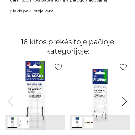
garantuojantys patikimumą ir patogų naudojimą.
Kiekis pakuotėje:2vnt
16 kitos prekės toje pačioje
kategorijoje: