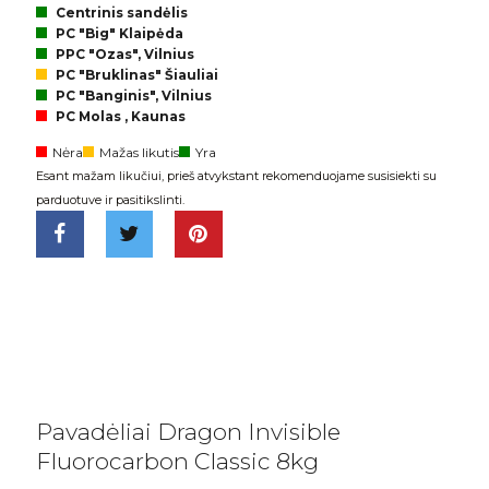
Centrinis sandėlis
PC "Big" Klaipėda
PPC "Ozas", Vilnius
PC "Bruklinas" Šiauliai
PC "Banginis", Vilnius
PC Molas , Kaunas
Nėra
Mažas likutis
Yra
Esant mažam likučiui, prieš atvykstant rekomenduojame susisiekti su
parduotuve ir pasitikslinti.
Pavadėliai Dragon Invisible
Fluorocarbon Classic 8kg