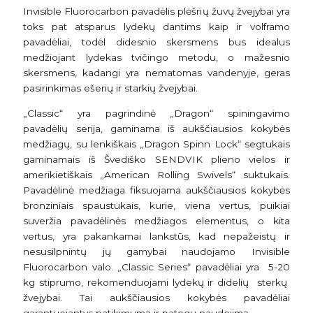
Invisible Fluorocarbon pavadėlis plėšrių žuvų žvejybai yra
toks pat atsparus lydekų dantims kaip ir volframo
pavadėliai, todėl didesnio skersmens bus idealus
medžiojant lydekas tvičingo metodu, o mažesnio
skersmens, kadangi yra nematomas vandenyje, geras
pasirinkimas ešerių ir starkių žvejybai.
„Classic“ yra pagrindinė „Dragon“ spiningavimo
pavadėlių serija, gaminama iš aukščiausios kokybės
medžiagų, su lenkiškais „Dragon Spinn Lock“ segtukais
gaminamais iš Švediško SENDVIK plieno vielos ir
amerikietiškais „American Rolling Swivels“ suktukais.
Pavadėlinė medžiaga fiksuojama aukščiausios kokybės
bronziniais spaustukais, kurie, viena vertus, puikiai
suveržia pavadėlinės medžiagos elementus, o kita
vertus, yra pakankamai lankstūs, kad nepažeistų ir
nesusilpnintų jų gamybai naudojamo Invisible
Fluorocarbon valo. „Classic Series“ pavadėliai yra 5-20
kg stiprumo, rekomenduojami lydekų ir didelių sterkų
žvejybai. Tai aukščiausios kokybės pavadėliai