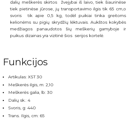
dalių meškerės skirtos
žvejybai iš laivo, tiek šiaurinėse
tiek pietinėse jūrose, jų transportavimo ilgis tik 65 cm,o
svoris
tik apie 0,5 kg, todėl puikiai tinka greitoms
kelionėms su pigių skrydžių lėktuvais. Aukštos kokybės
medžiagos panaudotos šių meškerių gamyboje ir
puikus dizainas yra vizitinė šios
serijos kortelė.
Funkcijos
Artikulas: XST 30
Meškerės ilgis, m: 2,10
Meškerės galia, lb: 30
Dalių sk.: 4
Svoris, g: 440
Trans. Ilgis, cm: 65