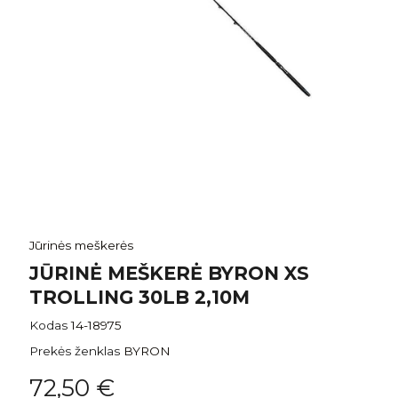
Jūrinės meškerės
JŪRINĖ MEŠKERĖ BYRON XS
TROLLING 30LB 2,10M
Kodas
14-18975
Prekės ženklas
BYRON
72,50 €