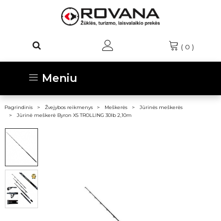
(
0
)
Meniu
Pagrindinis
Žvejybos reikmenys
Meškerės
Jūrinės meškerės
Jūrinė meškerė Byron XS TROLLING 30lb 2,10m