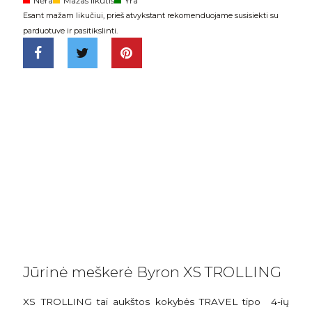
Nėra
Mažas likutis
Yra
Esant mažam likučiui, prieš atvykstant rekomenduojame susisiekti su
parduotuve ir pasitikslinti.
Jūrinė meškerė Byron XS TROLLING
XS TROLLING tai aukštos kokybės TRAVEL tipo
4-ių