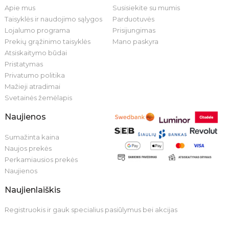
Apie mus
Susisiekite su mumis
Taisyklės ir naudojimo sąlygos
Parduotuvės
Lojalumo programa
Prisijungimas
Prekių grąžinimo taisyklės
Mano paskyra
Atsiskaitymo būdai
Pristatymas
Privatumo politika
Mažieji atradimai
Svetainės žemėlapis
Naujienos
Sumažinta kaina
Naujos prekės
Perkamiausios prekės
Naujienos
Naujienlaiškis
Registruokis ir gauk specialius pasiūlymus bei akcijas