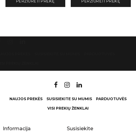
PERŽIŪRĖTI PREKĘ
PERŽIŪRĖTI PREKĘ
AUJOS PREKĖS
SUSISIEKITE SU MUMIS
PARDUOTUVĖS
ISI PREKIŲ ŽENKLAI
NAUJOS PREKĖS
SUSISIEKITE SU MUMIS
PARDUOTUVĖS
VISI PREKIŲ ŽENKLAI
Informacija
Susisiekite