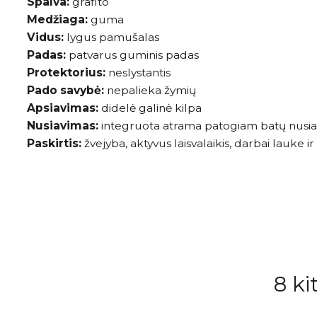
Spalva:
grafito
Medžiaga:
guma
Vidus:
lygus pamušalas
Padas:
patvarus guminis padas
Protektorius:
neslystantis
Pado savybė:
nepalieka žymių
Apsiavimas:
didelė galinė kilpa
Nusiavimas:
integruota atrama patogiam batų nusia
Paskirtis:
žvejyba, aktyvus laisvalaikis, darbai lauke
8 ki