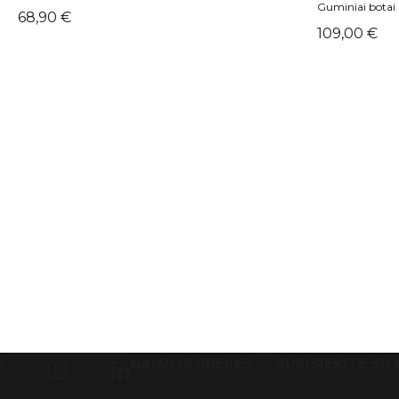
Guminiai botai
Kaina
68,90 €
Kaina
109,00 €
NAUJOS PREKĖS
SUSISIEKITE SU