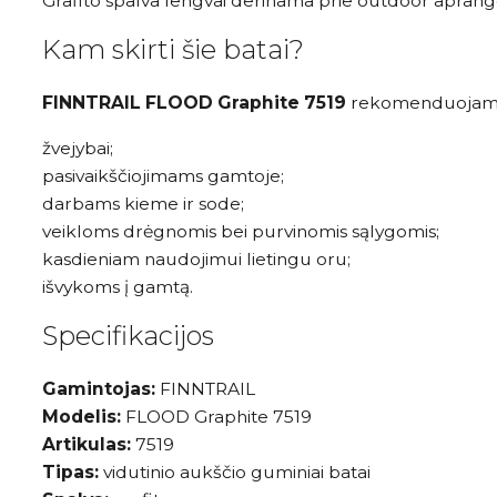
Grafito spalva lengvai derinama prie outdoor aprangos,
Kam skirti šie batai?
FINNTRAIL FLOOD Graphite 7519
rekomenduojami
žvejybai;
pasivaikščiojimams gamtoje;
darbams kieme ir sode;
veikloms drėgnomis bei purvinomis sąlygomis;
kasdieniam naudojimui lietingu oru;
išvykoms į gamtą.
Specifikacijos
Gamintojas:
FINNTRAIL
Modelis:
FLOOD Graphite 7519
Artikulas:
7519
Tipas:
vidutinio aukščio guminiai batai