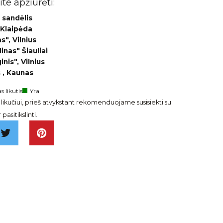
te apžiūrėti:
 sandėlis
 Klaipėda
", Vilnius
inas" Šiauliai
nis", Vilnius
 , Kaunas
s likutis
Yra
ikučiui, prieš atvykstant rekomenduojame susisiekti su
pasitikslinti.