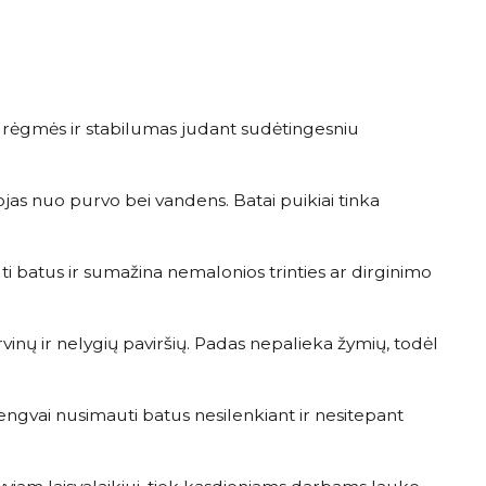
drėgmės ir stabilumas judant sudėtingesniu
jas nuo purvo bei vandens. Batai puikiai tinka
i batus ir sumažina nemalonios trinties ar dirginimo
rvinų ir nelygių paviršių. Padas nepalieka žymių, todėl
ngvai nusimauti batus nesilenkiant ir nesitepant