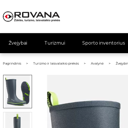
Žvejybai
Turizmui
Sporto inventorius
Pagrindinis
Turizmo ir laisvalaikio prekės
Avalynė
Žvejybin