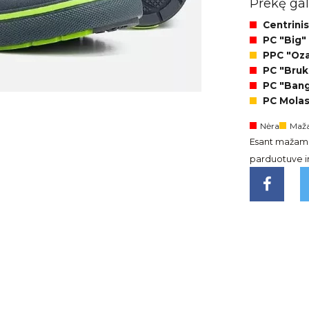
Prekę gali
Centrinis
PC "Big"
PPC "Ozas
PC "Brukl
PC "Bangi
PC Molas
Nėra
Maža
Esant mažam l
parduotuve ir 