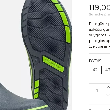
119,0
Su mokesčiai
Patogūs ir 
aukščio gum
sąlygoms. St
patogios aps
žvejybai ar
DYDIS:
42
4