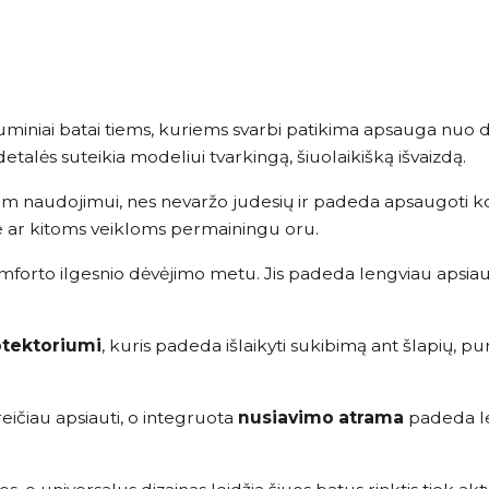
miniai batai tiems, kuriems svarbi patikima apsauga nuo 
talės suteikia modeliui tvarkingą, šiuolaikišką išvaizdą.
iam naudojimui, nes nevaržo judesių ir padeda apsaugoti ko
e ar kitoms veikloms permainingu oru.
forto ilgesnio dėvėjimo metu. Jis padeda lengviau apsiaut
otektoriumi
, kuris padeda išlaikyti sukibimą ant šlapių, pu
reičiau apsiauti, o integruota
nusiavimo atrama
padeda le