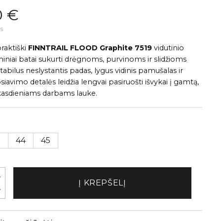
0 €
s
praktiški
FINNTRAIL FLOOD Graphite 7519
vidutinio
iniai batai sukurti drėgnoms, purvinoms ir slidžioms
abilus neslystantis padas, lygus vidinis pamušalas ir
iavimo detalės leidžia lengvai pasiruošti išvykai į gamtą,
 kasdieniams darbams lauke.
3
44
45
Į KREPŠELĮ