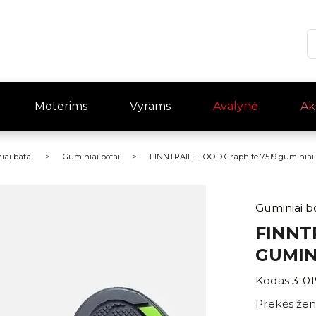
Moterims
Vyrams
Avalynė
Ak
iai batai
Guminiai botai
FINNTRAIL FLOOD Graphite 7519 guminiai 
Guminiai b
FINNT
GUMIN
Kodas
3-0
Prekės žen