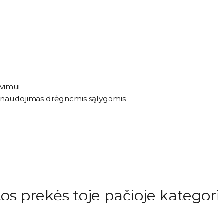
vimui
 ir naudojimas drėgnomis sąlygomis
tos prekės toje pačioje kategori