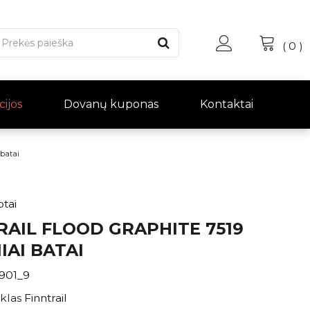
(
0
)
cijos
Dovanų kuponas
Kontaktai
batai
otai
RAIL FLOOD GRAPHITE 7519
IAI BATAI
1901_9
klas
Finntrail