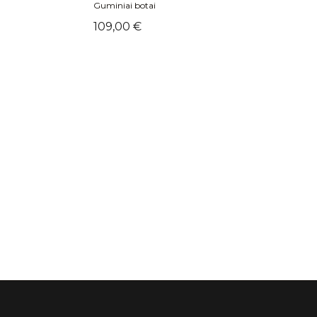
Guminiai botai
Kaina
109,00 €