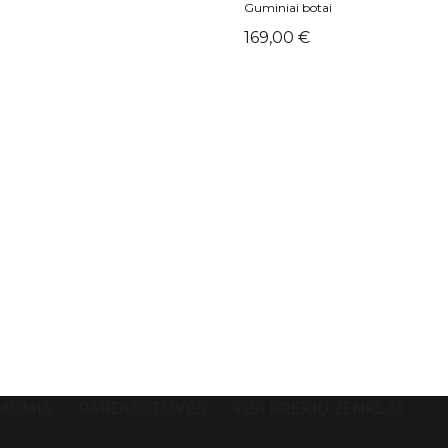
Guminiai botai
Kaina
169,00 €
 MUMIS
PARDUOTUVĖS
VISI PREKIŲ ŽENKLAI