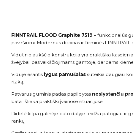
FINNTRAIL FLOOD Graphite 7519
– funkcionalūs gu
paviršiumi. Modernus dizainas ir firminės FINNTRAIL de
Vidutinio aukščio konstrukcija yra praktiška kasdien
žvejybai, pasivaikščiojimams gamtoje, darbams kiem
Viduje esantis
lygus pamušalas
suteikia daugiau kom
riziką.
Patvarus guminis padas papildytas
neslystančiu pr
batai išlieka praktiški įvairiose situacijose.
Didelė kilpa galinėje bato dalyje leidžia patogiau ir g
rankų.