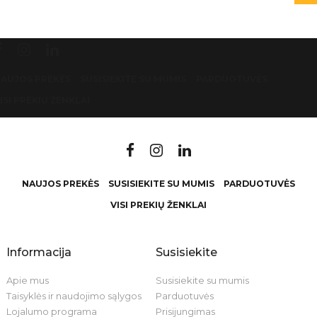
AUJOS PREKĖS
SUSISIEKITE SU MUMIS
PARDUOTUVĖS
ISI PREKIŲ ŽENKLAI
NAUJOS PREKĖS
SUSISIEKITE SU MUMIS
PARDUOTUVĖS
VISI PREKIŲ ŽENKLAI
Informacija
Susisiekite
Apie mus
Susisiekite su mumis
Taisyklės ir naudojimo sąlygos
Parduotuvės
Lojalumo programa
Prisijungimas