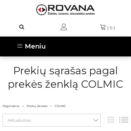
(
0
)
Meniu
Prekių sąrašas pagal
prekės ženklą COLMIC
Pagrindinis
Prekių ženklai
COLMIC
Aktualumas