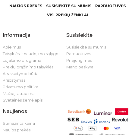
NAUJOS PREKĖS
SUSISIEKITE SU MUMIS
PARDUOTUVĖS
VISI PREKIŲ ŽENKLAI
Informacija
Susisiekite
Apie mus
Susisiekite su mumis
Taisyklės ir naudojimo sąlygos
Parduotuvės
Lojalumo programa
Prisijungimas
Prekių grąžinimo taisyklės
Mano paskyra
Atsiskaitymo būdai
Pristatymas
Privatumo politika
Mažieji atradimai
Svetainės žemėlapis
Naujienos
Sumažinta kaina
Naujos prekės