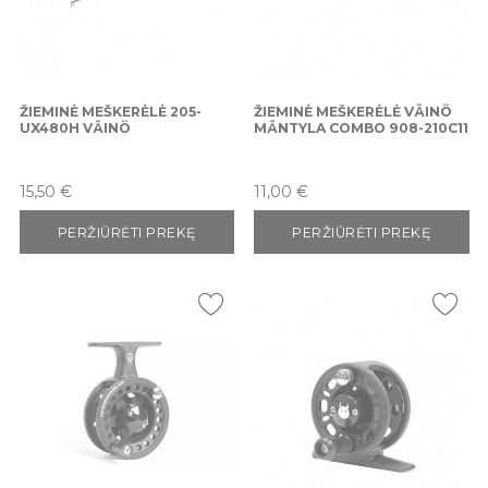
ŽIEMINĖ MEŠKERĖLĖ 205-
ŽIEMINĖ MEŠKERĖLĖ VÄINÖ
UX480H VÄINÖ
MÄNTYLA COMBO 908-210C11
Kaina
Kaina
15,50 €
11,00 €
PERŽIŪRĖTI PREKĘ
PERŽIŪRĖTI PREKĘ