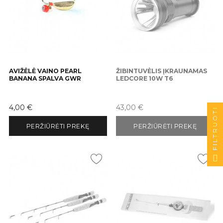
AVIŽĖLĖ VAINO PEARL
ŽIBINTUVĖLIS ĮKRAUNAMAS
BANANA SPALVA GWR
LEDCORE 10W T6
Kaina
Kaina
4,00 €
43,00 €
FILTRUOTI
PERŽIŪRĖTI PREKĘ
PERŽIŪRĖTI PREKĘ