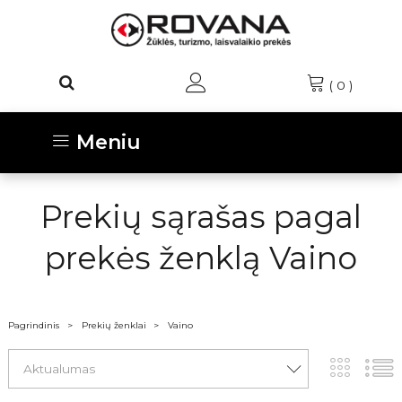
(
0
)
Meniu
Prekių sąrašas pagal
prekės ženklą Vaino
Pagrindinis
Prekių ženklai
Vaino
Aktualumas