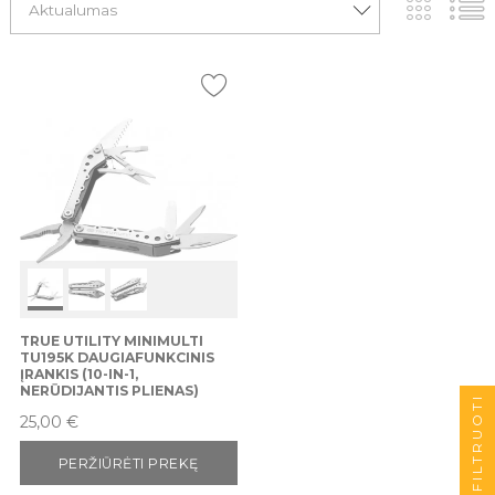
Aktualumas
TRUE UTILITY MINIMULTI
TU195K DAUGIAFUNKCINIS
ĮRANKIS (10-IN-1,
NERŪDIJANTIS PLIENAS)
FILTRUOTI
Kaina
25,00 €
PERŽIŪRĖTI PREKĘ