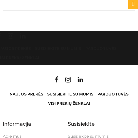
AUJOS PREKĖS
SUSISIEKITE SU MUMIS
PARDUOTUVĖS
ISI PREKIŲ ŽENKLAI
NAUJOS PREKĖS
SUSISIEKITE SU MUMIS
PARDUOTUVĖS
VISI PREKIŲ ŽENKLAI
Informacija
Susisiekite
Apie mus
Susisiekite su mumis