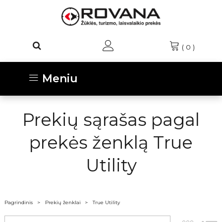
(
0
)
Meniu
Prekių sąrašas pagal
prekės ženklą True
Utility
Pagrindinis
Prekių ženklai
True Utility