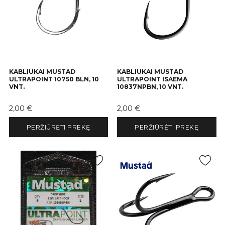
KABLIUKAI MUSTAD
KABLIUKAI MUSTAD
ULTRAPOINT 10750 BLN, 10
ULTRAPOINT ISAEMA
VNT.
10837NPBN, 10 VNT.
Kaina
Kaina
2,00 €
2,00 €
PERŽIŪRĖTI PREKĘ
PERŽIŪRĖTI PREKĘ