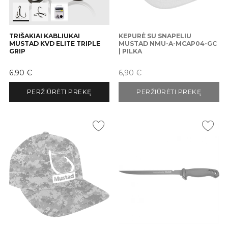
TRIŠAKIAI KABLIUKAI
KEPURĖ SU SNAPELIU
MUSTAD KVD ELITE TRIPLE
MUSTAD NMU-A-MCAP04-GC
GRIP
| PILKA
Kaina
Kaina
6,90 €
6,90 €
PERŽIŪRĖTI PREKĘ
PERŽIŪRĖTI PREKĘ