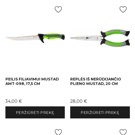
PEILIS FILIAVIMUI MUSTAD
REPLĖS IŠ NERŪDIJANČIO
AMT-098, 17,5 CM
PLIENO MUSTAD, 20 CM
Kaina
Kaina
34,00 €
28,00 €
PERŽIŪRĖTI PREKĘ
PERŽIŪRĖTI PREKĘ