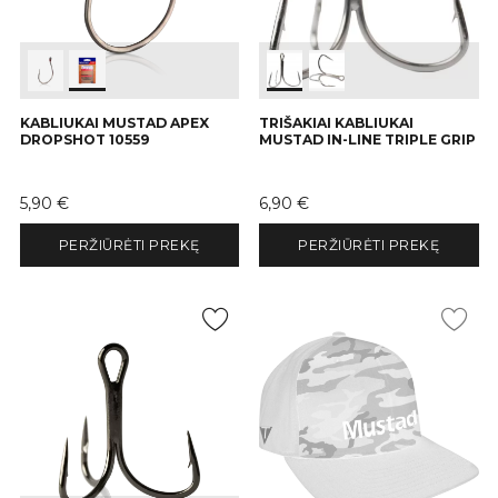
KABLIUKAI MUSTAD APEX
TRIŠAKIAI KABLIUKAI
DROPSHOT 10559
MUSTAD IN-LINE TRIPLE GRIP
Kaina
Kaina
5,90 €
6,90 €
PERŽIŪRĖTI PREKĘ
PERŽIŪRĖTI PREKĘ