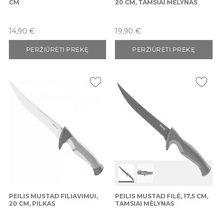
CM
20 CM, TAMSIAI MĖLYNAS
Kaina
Kaina
14,90 €
19,90 €
PERŽIŪRĖTI PREKĘ
PERŽIŪRĖTI PREKĘ
PEILIS MUSTAD FILIAVIMUI,
PEILIS MUSTAD FILĖ, 17,5 CM,
20 CM, PILKAS
TAMSIAI MĖLYNAS