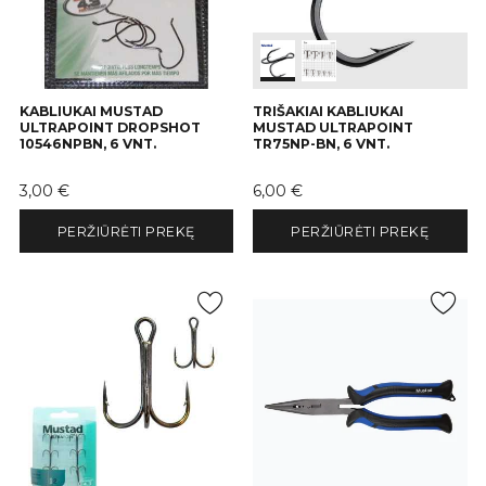
KABLIUKAI MUSTAD
TRIŠAKIAI KABLIUKAI
ULTRAPOINT DROPSHOT
MUSTAD ULTRAPOINT
10546NPBN, 6 VNT.
TR75NP-BN, 6 VNT.
Kaina
Kaina
3,00 €
6,00 €
PERŽIŪRĖTI PREKĘ
PERŽIŪRĖTI PREKĘ