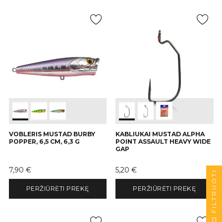
VOBLERIS MUSTAD BURBY
KABLIUKAI MUSTAD ALPHA
POPPER, 6,5 CM, 6,3 G
POINT ASSAULT HEAVY WIDE
GAP
Kaina
Kaina
7,90 €
5,20 €
FILTRUOTI
PERŽIŪRĖTI PREKĘ
PERŽIŪRĖTI PREKĘ