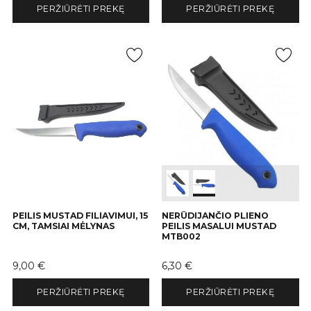
PERŽIŪRĖTI PREKĘ
PERŽIŪRĖTI PREKĘ
PEILIS MUSTAD FILIAVIMUI, 15
NERŪDIJANČIO PLIENO
CM, TAMSIAI MĖLYNAS
PEILIS MASALUI MUSTAD
MTB002
Kaina
Kaina
9,00 €
6,30 €
PERŽIŪRĖTI PREKĘ
PERŽIŪRĖTI PREKĘ