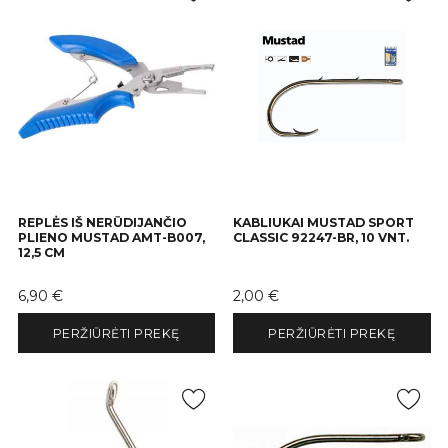
REPLĖS IŠ NERŪDIJANČIO
KABLIUKAI MUSTAD SPORT
PLIENO MUSTAD AMT-B007,
CLASSIC 92247-BR, 10 VNT.
12,5 CM
Kaina
Kaina
6,90 €
2,00 €
PERŽIŪRĖTI PREKĘ
PERŽIŪRĖTI PREKĘ