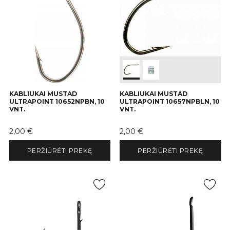
KABLIUKAI MUSTAD
KABLIUKAI MUSTAD
ULTRAPOINT 10652NPBN, 10
ULTRAPOINT 10657NPBLN, 10
VNT.
VNT.
Kaina
Kaina
2,00 €
2,00 €
PERŽIŪRĖTI PREKĘ
PERŽIŪRĖTI PREKĘ