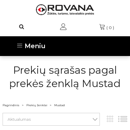
(
0
)
Meniu
Prekių sąrašas pagal
prekės ženklą Mustad
Pagrindinis
Prekių ženklai
Mustad
Aktualumas