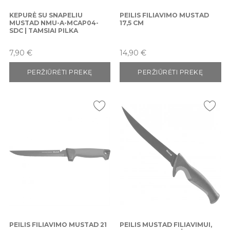
KEPURĖ SU SNAPELIU
PEILIS FILIAVIMO MUSTAD
MUSTAD NMU-A-MCAP04-
17,5 CM
SDC | TAMSIAI PILKA
Kaina
Kaina
7,90 €
14,90 €
PERŽIŪRĖTI PREKĘ
PERŽIŪRĖTI PREKĘ
PEILIS FILIAVIMO MUSTAD 21
PEILIS MUSTAD FILIAVIMUI,