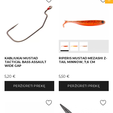
KABLIUKAI MUSTAD
RIPERIS MUSTAD MEZASHI Z-
TACTICAL BASS ASSAULT
TAIL MINNOW, 7,6 CM
WIDE GAP
Kaina
Kaina
5,20 €
5,50 €
PERŽIŪRĖTI PREKĘ
PERŽIŪRĖTI PREKĘ