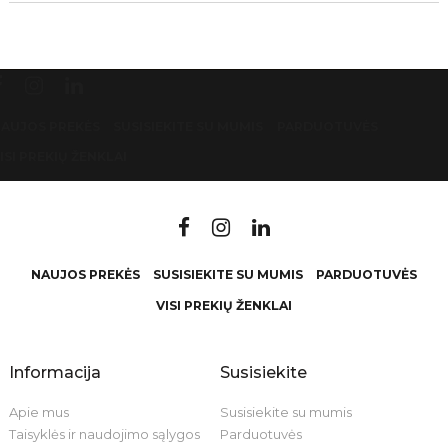
AUJOS PREKĖS
SUSISIEKITE SU MUMIS
PARDUOTUVĖS
ISI PREKIŲ ŽENKLAI
NAUJOS PREKĖS
SUSISIEKITE SU MUMIS
PARDUOTUVĖS
VISI PREKIŲ ŽENKLAI
Informacija
Susisiekite
Apie mus
Susisiekite su mumis
Taisyklės ir naudojimo sąlygos
Parduotuvės