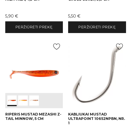
Kaina
Kaina
5,90 €
5,50 €
PERŽIŪRĖTI PREKĘ
PERŽIŪRĖTI PREKĘ
RIPERIS MUSTAD MEZASHI Z-
KABLIUKAI MUSTAD
TAIL MINNOW, 5 CM
ULTRAPOINT 10652NPBN, NR.
1