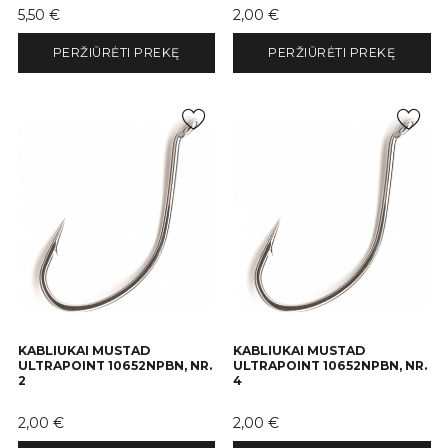
Kaina
Kaina
5,50 €
2,00 €
PERŽIŪRĖTI PREKĘ
PERŽIŪRĖTI PREKĘ
KABLIUKAI MUSTAD
KABLIUKAI MUSTAD
ULTRAPOINT 10652NPBN, NR.
ULTRAPOINT 10652NPBN, NR.
2
4
Kaina
Kaina
2,00 €
2,00 €