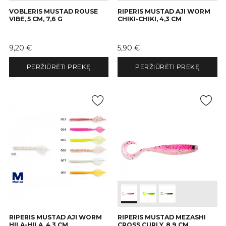
VOBLERIS MUSTAD ROUSE
RIPERIS MUSTAD AJI WORM
VIBE, 5 CM, 7,6 G
CHIKI-CHIKI, 4,3 CM
Kaina
Kaina
9,20 €
5,90 €
PERŽIŪRĖTI PREKĘ
PERŽIŪRĖTI PREKĘ
RIPERIS MUSTAD AJI WORM
RIPERIS MUSTAD MEZASHI
HILA-HILA, 4,3 CM
CROSS CURLY, 8,9 CM