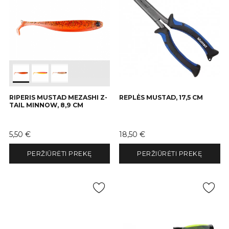
RIPERIS MUSTAD MEZASHI Z-
REPLĖS MUSTAD, 17,5 CM
TAIL MINNOW, 8,9 CM
Kaina
Kaina
5,50 €
18,50 €
PERŽIŪRĖTI PREKĘ
PERŽIŪRĖTI PREKĘ