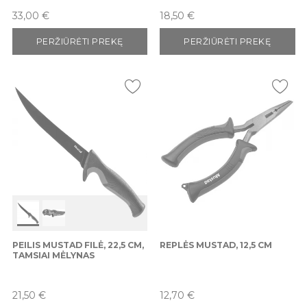
Kaina
Kaina
33,00 €
18,50 €
PERŽIŪRĖTI PREKĘ
PERŽIŪRĖTI PREKĘ
PEILIS MUSTAD FILĖ, 22,5 CM,
REPLĖS MUSTAD, 12,5 CM
TAMSIAI MĖLYNAS
Kaina
Kaina
21,50 €
12,70 €