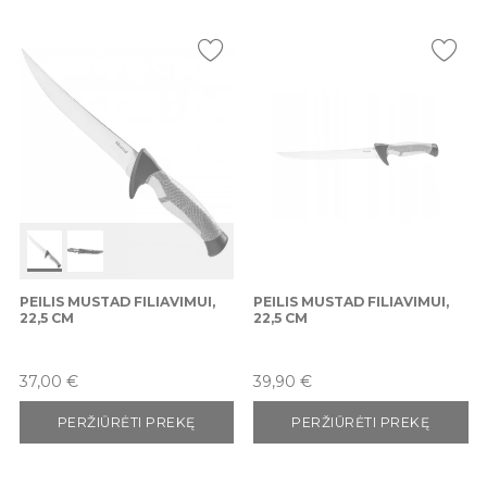
PEILIS MUSTAD FILIAVIMUI,
PEILIS MUSTAD FILIAVIMUI,
22,5 CM
22,5 CM
Kaina
Kaina
37,00 €
39,90 €
PERŽIŪRĖTI PREKĘ
PERŽIŪRĖTI PREKĘ